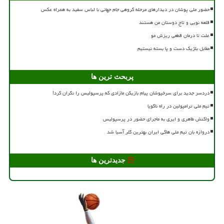
حضور ملی پوشان در دیدارهای مرحله گروهی جام جهانی با لباس سفید به همراه عکس
قلعه نویی و تاج دوستان من هستند
علت تا درمان قطعی ریزش مو
مقابل بلژیک دست و پا بسته نیستیم
پربحث ترین ها
دردسر جدید برای سرخپوشان پیام بازیکن مازادی که پرسپولیس را نگران کرد!
تیم ملی ترامپولین در راه ناگویا
واکنش طاهری و ایری به ماجرای حضور در پرسپولیس
دروازه بان تیم ملی هاکی ایران بهترین گلر آسیا شد
جدیدترین ها