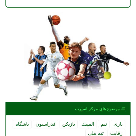
موضوع های مركز اسپرت
بازی
تیم
المپیك
بازیكن
فدراسیون
باشگاه
رقابت
تیم ملی