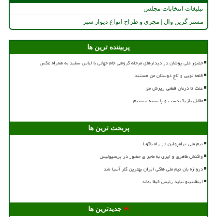
تبلیغات انتخابات مجلس
مستر گرین وال | مجری و طراح انواع دیوار سبز
پربیننده ترین ها
حضور ملی پوشان در دیدارهای مرحله گروهی جام جهانی با لباس سفید به همراه عکس
قلعه نویی و تاج دوستان من هستند
علت تا درمان قطعی ریزش مو
مقابل بلژیک دست و پا بسته نیستیم
پربحث ترین ها
تیم ملی ترامپولین در راه ناگویا
واکنش طاهری و ایری به ماجرای حضور در پرسپولیس
دروازه بان تیم ملی هاکی ایران بهترین گلر آسیا شد
اینفانتینو نباید رئیس فیفا بماند
جدیدترین ها