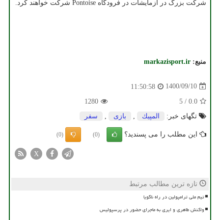
شرکت بزرگ در آزمایشات در فرودگاه Pontoise شرکت خواهند کرد.
منبع:
markazisport.ir
1400/09/10
11:50:58
1280
5
/
0.0
تگهای خبر:
المپیك
,
بازی
,
سفر
این مطلب را می پسندید؟
(0)
(0)
X
تازه ترین مطالب مرتبط
تیم ملی ترامپولین در راه ناگویا
واکنش طاهری و ایری به ماجرای حضور در پرسپولیس