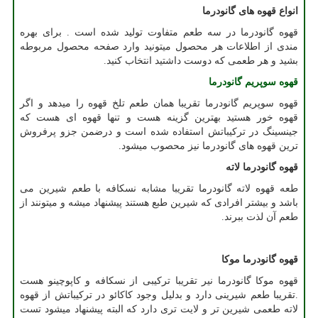
انواع قهوه های گانودرما
قهوه گانودرما در سه طعم متفاوت تولید شده است . برای بهره
مندی از اطلاعات هر محصول میتونید وارد صفحه محصول مربوطه
بشید و هر طعمی که دوست داشتید انتخاب کنید.
قهوه سوپریم گانودرما
قهوه سوپریم گانودرما تقریبا همان طعم تلخ قهوه را میدهد و اگر
قهوه خور هستید بهترین گزینه هست و تنها قهوه ای هست که
جینسینگ در ترکیباتش استفاده شده است و درضمن جزو پرفروش
ترین قهوه های گانودرما نیز محصوب میشود.
قهوه گانودرما لاته
طعه قهوه لاته گانودرما تقریبا مشابه نسکافه با طعم شیرین می
باشد و بیشتر افرادی که شیرین طبع هستند پیشنهاد میشه و میتونند از
طعم آن لذت ببرند.
قهوه گانودرما موکا
قهوه موکا گانودرما نیر تقریبا ترکیبی از نسکافه و کاپوچینو هست
.تقریبا طعم شیرینی دارد و بدلیل وجود کاکائو در ترکیباتش از قهوه
لاته طعمی شیرین تر و لایت تری دارد که البته پیشنهاد میشود تست