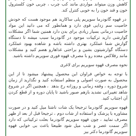
کاهش وزن میتواند مواردی مانند کب چرب ، چربی خون کلسترول
خون و قند خون را به خوبی کنترل کند.
در قهوه گانودرما سوپریم پلی ساکارید هم موجود هست که خودش
خاصیت سم زدایی قوی دارد و همانطور که می دانید این مواد
خاصیت درمانی بسیار زیادی برای بدن دارد همنین شما اگر مشکلات
گوارشی دارید ترکیبات موجود در گانودرما سبب میشه تا دستگاه
گوارش شما عملکرد بهتری داشته باشه و شاهده بهبود عملکرد
دستگاه گوارشیتون بشین و براحتی غذاهارو هضم کنید و مشکلات
مانند رفلاکس معده رو با مصرف قهوه فوری سوپریم داشته باشید.
نحوه مصرف قهوه سوپریم برای لاغری
با توجه به خواص فراوان این محصول پیشنهاد میشود تا از این
محصول به صورت اصولی و منظم استفاده کنید و نگذارید از زمان
شروع دوره ، وقفه زمانی و روزانه رخ بدهد ، همچنین اگر در شروع
شاهد تغییراتی نشدید بازهم صبور باشید تا پایان دوره و از قطع کردن
آن اجتناب کنید.
قهوه سوپریم گانودرما ترجیحا یک شات ناشتا میل کنید و در صورت
مشاوره با پزشک و استفاده از شات دوم ، ترجیحا قبل از بعد از ظهر
مصرف نمایید ، چون قهوه سوپریم گانودرما بعلت ترکیباتی که دارد
اگر سمت عصر و شب میل شود طبیعتا باعث بی خوابی قهوه
سوپریم گانودرما دکتر بیز