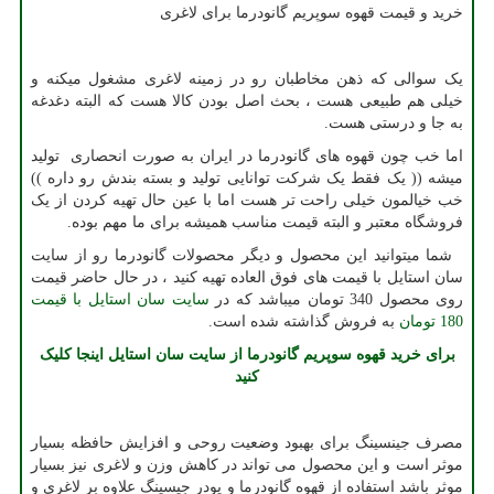
خرید و قیمت قهوه سوپریم گانودرما برای لاغری
یک سوالی که ذهن مخاطبان رو در زمینه لاغری مشغول میکنه و
خیلی هم طبیعی هست ، بحث اصل بودن کالا هست که البته دغدغه
به جا و درستی هست.
اما خب چون قهوه های گانودرما در ایران به صورت انحصاری تولید
میشه (( یک فقط یک شرکت توانایی تولید و بسته بندش رو داره ))
خب خیالمون خیلی راحت تر هست اما با عین حال تهیه کردن از یک
فروشگاه معتبر و البته قیمت مناسب همیشه برای ما مهم بوده.
شما میتوانید این محصول و دیگر محصولات گانودرما رو از سایت
سان استایل با قیمت های فوق العاده تهیه کنید ، در حال حاضر قیمت
روی محصول 340 تومان میباشد که در
سایت سان استایل با قیمت
180 تومان
به فروش گذاشته شده است.
برای خرید قهوه سوپریم گانودرما از سایت سان استایل اینجا کلیک
کنید
مصرف جینسینگ برای بهبود وضعیت روحی و افزایش حافظه بسیار
موثر است و این محصول می تواند در کاهش وزن و لاغری نیز بسیار
موثر باشد استفاده از قهوه گانودرما و پودر جیسینگ علاوه بر لاغری و