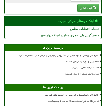
ثبت نظر
لینک دوستان مركز اسپرت
تبلیغات انتخابات مجلس
مستر گرین وال | مجری و طراح انواع دیوار سبز
پربیننده ترین ها
حضور ملی پوشان در دیدارهای مرحله گروهی جام جهانی با لباس سفید به همراه عکس
قلعه نویی و تاج دوستان من هستند
علت تا درمان قطعی ریزش مو
مقابل بلژیک دست و پا بسته نیستیم
پربحث ترین ها
رقابت 28 والیبالیست برای حضور در لیست نهائی تیم ملی
شروع تلخ مدافع تیم ملی بعد از جدایی از پرسپولیس