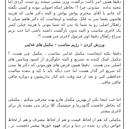
دقیقا همین امر باعث برگشت وزن بیشتر میشه رو تست کردی اما
نتجیه نداده . میدونی چرا ؟! بخاطر اینکه اصولی نبوده و کسی نگفته
که خانم یا آقای محترم یواش یواش و البته دکتر هایی که هزینه
هاشون بعضا سر به فلک میکشه و اونجاست که دکتر هاهم نمیان تا
راهکار اصلی رو به شما یاد بدن که شما بتونی با هزینه خیلی کمتر
یک لاغری مناسب و البته بدون بازگشت داشته باشی اما خب بریم
سراغ راهکار دقیقا اون فرمول لاغری چی هست ؟
!
ورزش کردن + رژیم مناسب + مکمل های غذایی
دقیقا نکته اینجاست مکمل غذایی مناسب ، مکمل چی هست ؟
مکمل کمک کننده به تسریع و البته جلوگیری از کمبود ویتامین های
اصلی بدن هست . دقیقا همون قرص های هورمونی که دکتر ها میدن
که سریع اثر گذار هست اما خب دیگه باید با کبد و معده سالمت
خدافظی کنی و بعد از چند وقت باید کنار بذاریشون و دوباره چاقی
چاقی چاقی
…
اما خب اینجا یکی از بهترین مکمل هارو بهت معرفی میکنم ، مکملی
که بخاطر خاصیت گانودرما و جینسینگ کلا برای بدن مفیده باز برای
لاغری بیشتر.
مکملی که هم از لحاظ قیمت و هم از لحاظ مصرف و هم از لحاظ
خواص زبان زد شده در دنیا و برای قهوه خورها بیشتر دلچسب تر ،