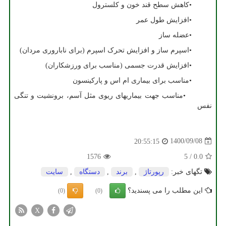
•
کاهش سطح قند خون و کلسترول
•
افزایش طول عمر
•
عضله ساز
•
اسپرم ساز و افزایش تحرک اسپرم (برای ناباروری مردان)
•
افزایش قدرت جسمی (مناسب برای ورزشکاران)
•
مناسب برای بیماری ام اس و پارکینسون
•
مناسب جهت بیماریهای ریوی مثل آسم، برونشیت و تنگی
نفس
1400/09/08
20:55:15
1576
5
/
0.0
تگهای خبر:
رپورتاژ
,
برند
,
دستگاه
,
سایت
این مطلب را می پسندید؟
(0)
(0)
X