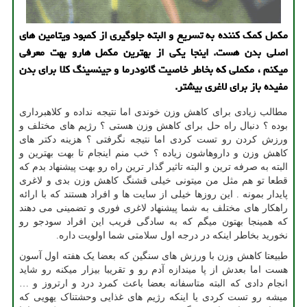
مکمل کمک کننده به تسریع و البته جلوگیری از کمبود ویتامین های
اصلی بدن هست. اینجا یکی از بهترین مکمل هارو بهت معرفی
میکنم ، مکملی که بخاطر خاصیت گانودرما و جینسینگ کلا برای بدن
مفیده باز برای لاغری بیشتر.
مطالب زیادی برای کاهش وزن خوندی اما نتیجه نداده و کلاهبرداری
بوده ؟ دنبال راه حل برای کاهش وزن هستی ؟ رژیم های مختلف و
ورزش کردن رو تست کردی اما نتیجه نگرفتی ؟ هزینه دکتر های
کاهش وزن و داروهاشون زیاده ؟ خب منم اینجام تا بهت بهترین و
البته به صرفه ترین و البته تاثیر گذار ترین راه رو بهت پیشنهاد بدم که
قطعا تو هم مثل من میتونی خیلی قشنگ کاهش وزن بدی و لاغری
پایدار بمونه . این روزها خیلی از سایت ها و افراد هستند که با ارائه
راهکار های مختلف به شما پیشنهاد لاغری فوری و تضمینی می دهند
که همینجا بهتون میگم که به سادگی فریب این افراد سودجو رو
نخورید بخاطر اینکه در درجه اول سلامتی شما اولویت داره.
طبیعتا کاهش وزن با ورزش های سنگین که بعضا یک هفته اول آسون
هست اما بعدش از پا میندازه آدم رو و تقریبا بیزار میکنه رو شاید
انجام دادی که البته متاسفانه بعضا باعث کمرد درد و ارتروز و …
میشه رو تست کردی یا اینکه رژیم های غذایی وحشتناک یهویی که