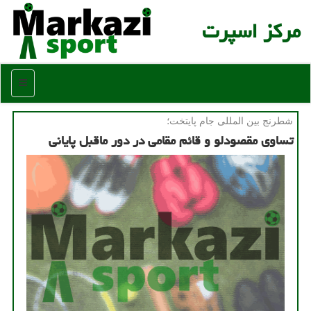
مركز اسپرت
منو
شطرنج بین المللی جام پایتخت؛
تساوی مقصودلو و قائم مقامی در دور ماقبل پایانی