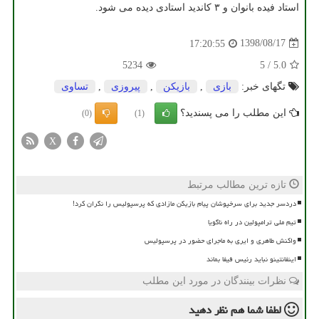
استاد فیده بانوان و ۳ كاندید استادی دیده می شود.
1398/08/17
17:20:55
5234
5
/
5.0
تگهای خبر:
بازی
,
بازیكن
,
پیروزی
,
تساوی
این مطلب را می پسندید؟
(0)
(1)
X
تازه ترین مطالب مرتبط
دردسر جدید برای سرخپوشان پیام بازیکن مازادی که پرسپولیس را نگران کرد!
تیم ملی ترامپولین در راه ناگویا
واکنش طاهری و ایری به ماجرای حضور در پرسپولیس
اینفانتینو نباید رئیس فیفا بماند
نظرات بینندگان در مورد این مطلب
لطفا شما هم
نظر دهید