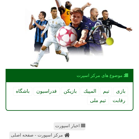
موضوع های مركز اسپرت
بازی
تیم
المپیك
بازیكن
فدراسیون
باشگاه
رقابت
تیم ملی
اخبار اسپورت
مرکز اسپورت - صفحه اصلی