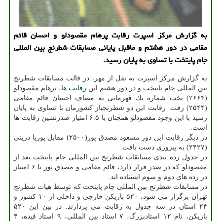
به گزارش مركز اسپرت رقابت پرهام مقصودلو و احسان قائم
مقامی در دور هشتم و ماقبل پایانی مسابقات شطرنج بین المللی
جام پایتخت با تساوی به پایان رسید.
به گزارش مركز اسپرت به نقل از مهر، در قالب مسابقات شطرنج
بین المللی جام پایتخت و در دور هشتم این
رقابت
ها، پرهام مقصودلو
(۲۶۶۴) بخت شماره یك قهرمانی به مصاف احسان قائم مقامی
(۲۵۴۴) رفت. رقابت این دو شطرنجباز كشورمان با تساوی به پایان
رسید با این وجود مقصودلو همچنان با ۶.۵ امتیاز صدرنشین رقابت ها
است.
در دیگر رقابت این دور مسعود مصدق پور(۲۵۰۰) مقابل پوریا درینی
(۲۴۲۷) به پیروزی دست یافت.
در جدول رده بندی مسابقات شطرنج بین المللی جام پایتخت بعد از
مقصودلو كه در صدر قرار دارد، قائم مقامی و مصدق پور با ۶ امتیاز
در رده های دوم و سوم ایستاده اند.
در مسابقات شطرنج بین المللی جام پایتخت كه توسط هیات شطرنج
تهران برگزار می شود، ۵۲۰ بازیكن خارجی و داخلی از ۱۰ كشور و
۲۴ استان در سه جدول به رقابت می پردازند. در بین این ۵۲۰
بازیكن، نام ۱۲ استادبزرگ، ۷ استاد بین المللی، ۹ استاد فیده، ۴