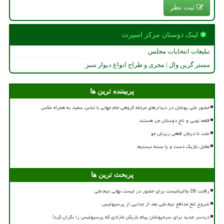
ثبت نظر
لینک دوستان مركز اسپرت
تبلیغات انتخابات مجلس
مستر گرین وال | مجری و طراح انواع دیوار سبز
پربیننده ترین ها
حضور ملی پوشان در دیدارهای مرحله گروهی جام جهانی با لباس سفید به همراه عکس
قلعه نویی و تاج دوستان من هستند
علت تا درمان قطعی ریزش مو
مقابل بلژیک دست و پا بسته نیستیم
پربحث ترین ها
رقابت 28 والیبالیست برای حضور در لیست نهائی تیم ملی
شروع تلخ مدافع تیم ملی بعد از جدایی از پرسپولیس
دردسر جدید برای سرخپوشان پیام بازیکن مازادی که پرسپولیس را نگران کرد!