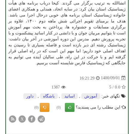
انشاالله به ترتیب برگزار می گردند. کیخا درباب برنامه های هیأت
ژیمناستیک استان بیان کرد: در سایه اتحاد، همدلی و همکاری اعضای
خانواده ژیمناستیک استان برنامه های خوبی درحال اجرا می باشد.
هدف ما برمبنای تقویم اجرائی شش ماهه دوم ۱۴۰۰، علاوه بر
برگزاری مسابقات و جشنواره ها، پرداختن به بحث مهم آموزش
است تا بتوانیم مربیان جوان و با دانشی در کنار اساتید پیشکسوت و با
تجربه پرورش دهیم. مدرس این دوره آموزشی در آخر بیان داشت:
ژیمناستیک رشته ای دیر بازده است و فاصله بسیاری تا رسیدن به
اهداف اصلی خود داریم؛ اما مهم این است که در راه اصلی قرار
گرفته ایم و با حرکت در این راه، طی سالیان آینده می توانیم به
جایگاهی که ژیمناستیک فارس شایسته آنست برسیم.
1400/09/01
16:21:29
1387
5
/
0.0
تگهای خبر:
آموزش
,
اساتید
,
باشگاه
,
داور
این مطلب را می پسندید؟
(0)
(0)
X