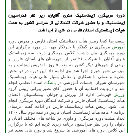
دوره مربیگری ژیمناستیک هنری آقایان، زیر نظر فدراسیون
ژیمناستیک و با حضور شرکت کنندگانی از سراسر کشور به همت
هیأت ژیمناستیک استان فارس در شیراز اجرا شد.
سعیدرضا کیخا رییس هیأت ژیمناستیک استان فارس و مدرس دوره
آموزش
مربیگری در گفتگو با خبرنگار مهر، در مورد برگزاری این
دوره مربیگری بیان داشت: کلاس مربیگری درجه سه ژیمناستیک
هنری آقایان با شرکت ۲۶ نفر از شهرستان های استان فارس و
برخی از شهرهای دیگر کشور به مدت ۵ روز با تدریس اینجانب و به
میزبانی شهر شیراز اجرا شد. وی ادامه داد: این دوره در دو بخش
نظریه و عملی با همکاری و تعامل بسیار عالی هیأت ژیمناستیک
شهرستان شیراز، جلسات آموزشی در
باشگاه
استاد اعظمی انجام
شد و درنهایت اختتامیه آن با حضور آقای نصیر پیرانی رییس گروه
ورزش
قهرمانی اداره کل ورزش و جوانان، پیشکسوتان، اعضای
هیأت ژیمناستیک استان فارس و شرکت کنندگان دوره مربیگری انجام
می شود. رییس هیأت ژیمناستیک فارس در ادامه گفت: برمبنای
برنامه ۶ ماهه هیأت ژیمناستیک استان فارس در نیمه دوم سال ۱۴۰۰
تعداد هشت دوره مربیگری و داوری در شاخه های مختلف آقایان و
بانوان را زیر نظر فدراسیون برنامه ریزی کرده ایم که با برگزاری
این کلاس، دوره های آموزشی ما شروع شد و دوره های بعدی نیز