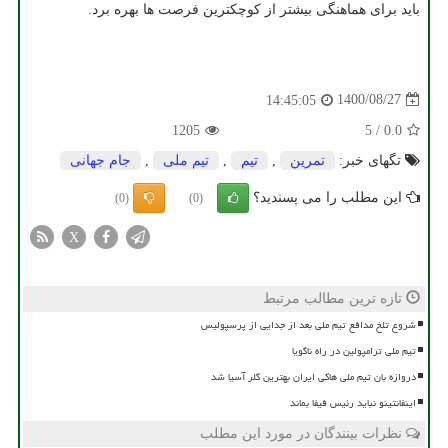
باید برای هماهنگی بیشتر از کوچکترین فرصت ها بهره برد.
1400/08/27
14:45:05
1205
5
/
0.0
تگهای خبر:
تمرین
,
تیم
,
تیم ملی
,
جام جهانی
این مطلب را می پسندید؟
(0)
(0)
X
تازه ترین مطالب مرتبط
شروع تلخ مدافع تیم ملی بعد از جدایی از پرسپولیس
تیم ملی ترامپولین در راه ناگویا
دروازه بان تیم ملی هاکی ایران بهترین گلر آسیا شد
اینفانتینو نباید رئیس فیفا بماند
نظرات بینندگان در مورد این مطلب