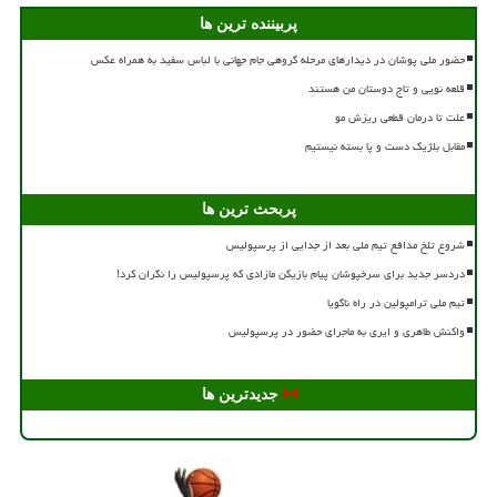
پربیننده ترین ها
حضور ملی پوشان در دیدارهای مرحله گروهی جام جهانی با لباس سفید به همراه عکس
قلعه نویی و تاج دوستان من هستند
علت تا درمان قطعی ریزش مو
مقابل بلژیک دست و پا بسته نیستیم
پربحث ترین ها
شروع تلخ مدافع تیم ملی بعد از جدایی از پرسپولیس
دردسر جدید برای سرخپوشان پیام بازیکن مازادی که پرسپولیس را نگران کرد!
تیم ملی ترامپولین در راه ناگویا
واکنش طاهری و ایری به ماجرای حضور در پرسپولیس
جدیدترین ها