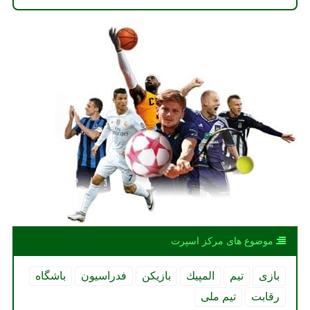
موضوع های مركز اسپرت
بازی
تیم
المپیك
بازیكن
فدراسیون
باشگاه
رقابت
تیم ملی