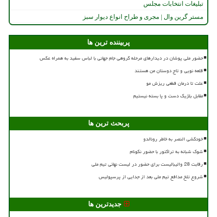
تبلیغات انتخابات مجلس
مستر گرین وال | مجری و طراح انواع دیوار سبز
پربیننده ترین ها
حضور ملی پوشان در دیدارهای مرحله گروهی جام جهانی با لباس سفید به همراه عکس
قلعه نویی و تاج دوستان من هستند
علت تا درمان قطعی ریزش مو
مقابل بلژیک دست و پا بسته نیستیم
پربحث ترین ها
خودکشی النصر به خاطر رونالدو
شوک شبانه به تراکتور با حضور نکونام
رقابت 28 والیبالیست برای حضور در لیست نهائی تیم ملی
شروع تلخ مدافع تیم ملی بعد از جدایی از پرسپولیس
جدیدترین ها