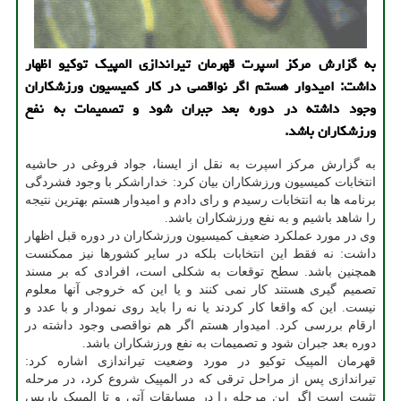
به گزارش مرکز اسپرت قهرمان تیراندازی المپیک توکیو اظهار
داشت: امیدوار هستم اگر نواقصی در کار کمیسیون ورزشکاران
وجود داشته در دوره بعد جبران شود و تصمیمات به نفع
ورزشکاران باشد.
به گزارش مرکز اسپرت به نقل از ایسنا، جواد فروغی در حاشیه
انتخابات کمیسیون ورزشکاران بیان کرد: خداراشکر با وجود فشردگی
برنامه ها به انتخابات رسیدم و رای دادم و امیدوار هستم بهترین نتیجه
را شاهد باشیم و به نفع ورزشکاران باشد.
وی در مورد عملکرد ضعیف کمیسیون ورزشکاران در دوره قبل اظهار
داشت: نه فقط این انتخابات بلکه در سایر کشورها نیز ممکنست
همچنین باشد. سطح توقعات به شکلی است، افرادی که بر مسند
تصمیم گیری هستند کار نمی کنند و یا این که خروجی آنها معلوم
نیست. این که واقعا کار کردند یا نه را باید روی نمودار و با عدد و
ارقام بررسی کرد. امیدوار هستم اگر هم نواقصی وجود داشته در
دوره بعد جبران شود و تصمیمات به نفع ورزشکاران باشد.
قهرمان المپیک توکیو در مورد وضعیت تیراندازی اشاره کرد:
تیراندازی پس از مراحل ترقی که در المپیک شروع کرد، در مرحله
تثبیت است اگر این مرحله را در مسابقات آتی و تا المپیک پاریس