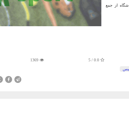
اشگاه از جمع
1369
5
/
0.0
یس
X