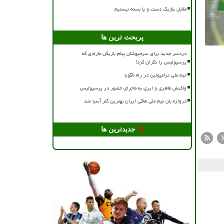
مقابل بلژیک دست و پا بسته نیستیم
پربحث ترین ها
دردسر جدید برای سرخپوشان پیام بازیکن مازادی که
پرسپولیس را نگران کرد!
تیم ملی ترامپولین در راه ناگویا
واکنش طاهری و ایری به ماجرای حضور در پرسپولیس
دروازه بان تیم ملی هاکی ایران بهترین گلر آسیا شد
جدیدترین ها