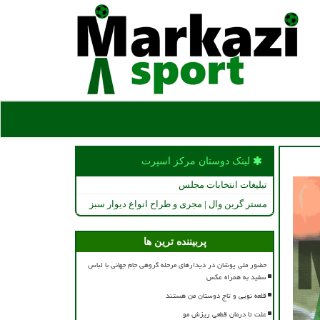
لینک دوستان مركز اسپرت
تبلیغات انتخابات مجلس
مستر گرین وال | مجری و طراح انواع دیوار سبز
پربیننده ترین ها
حضور ملی پوشان در دیدارهای مرحله گروهی جام جهانی با لباس
سفید به همراه عکس
قلعه نویی و تاج دوستان من هستند
علت تا درمان قطعی ریزش مو