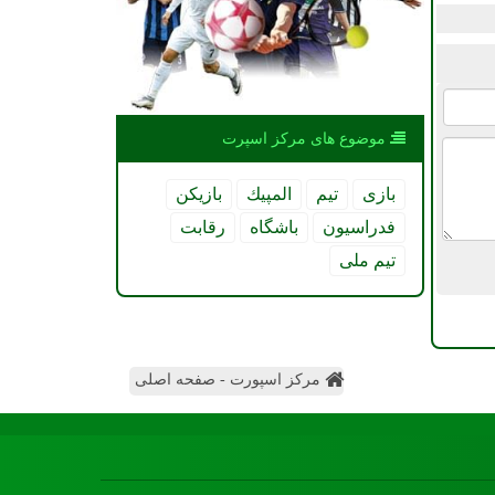
موضوع های مركز اسپرت
بازی
تیم
المپیك
بازیكن
فدراسیون
باشگاه
رقابت
تیم ملی
مرکز اسپورت - صفحه اصلی