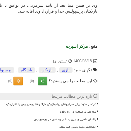
وی بر همین مبنا بعد از تایید سرمربی، در توافق با ب
بازیکنان پرسپولیس جدا و قرارداد وی اقاله شد.
منبع:
مركز اسپرت
1400/08/18
12:32:17
تگهای خبر:
بازی
,
بازیكن
,
باشگاه
,
پرسپول
این مطلب را می پسندید؟
(0)
(0)
تازه ترین مطالب مرتبط
دردسر جدید برای سرخپوشان پیام بازیکن مازادی که پرسپولیس را نگران کرد!
تیم ملی ترامپولین در راه ناگویا
واکنش طاهری و ایری به ماجرای حضور در پرسپولیس
اینفانتینو نباید رئیس فیفا بماند