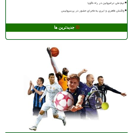
تیم ملی ترامپولین در راه ناگویا
واکنش طاهری و ایری به ماجرای حضور در پرسپولیس
جدیدترین ها