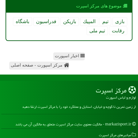
موضوع های مركز اسپرت
بازی
تیم
المپیك
بازیكن
فدراسیون
باشگاه
رقابت
تیم ملی
اخبار اسپورت
مرکز اسپورت - صفحه اصلی
مركز اسپرت
لوازم و لباس اسپورت
از زمین تمرین تا کوچه و خیابان، استایل و عملکرد خود را با مرکز اسپرت ارتقا دهید
markazisport.ir - مالکیت معنوی سایت مركز اسپرت متعلق به مالکین آن می باشد
میانبرهای مركز اسپرت