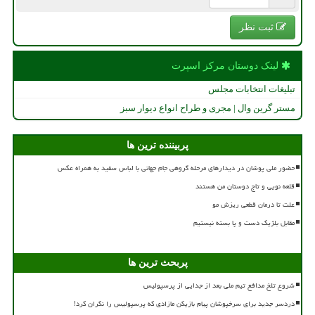
ثبت نظر
لینک دوستان مركز اسپرت
تبلیغات انتخابات مجلس
مستر گرین وال | مجری و طراح انواع دیوار سبز
پربیننده ترین ها
حضور ملی پوشان در دیدارهای مرحله گروهی جام جهانی با لباس سفید به همراه عکس
قلعه نویی و تاج دوستان من هستند
علت تا درمان قطعی ریزش مو
مقابل بلژیک دست و پا بسته نیستیم
پربحث ترین ها
شروع تلخ مدافع تیم ملی بعد از جدایی از پرسپولیس
دردسر جدید برای سرخپوشان پیام بازیکن مازادی که پرسپولیس را نگران کرد!