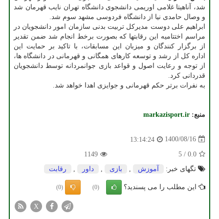
شد، آناهیتا غلامی اوریمی دانشجوی دانشگاه تهران نایب قهرمان شد
و وصال حامدی نیا از دانشگاه فردوسی مشهد سوم شد.
ابراهیم علی دوست مدیرکل تربیت بدنی سازمان امور دانشجویان در
مراسم اختتامیه این رقابتها که بصورت برخط انجام شد ضمن تقدیر
از برگزار کنندگان و میزبان این مسابقات، با تاکید بر حمایت این
اداره کل از رشد و توسعه کارهای همگانی و قهرمانی در دانشگاه ها،
از توجه و رعایت اصول و قواعد بازی جوانمردانه توسط دانشجویان
قدردانی کرد.
به نفرات برتر حکم قهرمانی و جوایزی اهدا خواهد شد.
منبع:
markazisport.ir
1400/08/16
13:14:24
1149
5
/
0.0
تگهای خبر:
آموزش
,
بازی
,
داور
,
رقابت
این مطلب را می پسندید؟
(0)
(0)
X