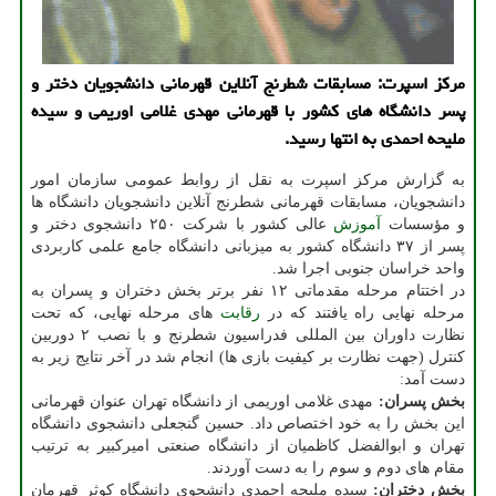
مرکز اسپرت: مسابقات شطرنج آنلاین قهرمانی دانشجویان دختر و
پسر دانشگاه های کشور با قهرمانی مهدی غلامی اوریمی و سیده
ملیحه احمدی به انتها رسید.
به گزارش مرکز اسپرت به نقل از روابط عمومی سازمان امور
دانشجویان، مسابقات قهرمانی شطرنج آنلاین دانشجویان دانشگاه ها
و مؤسسات
آموزش
عالی کشور با شرکت ۲۵۰ دانشجوی دختر و
پسر از ۳۷ دانشگاه کشور به میزبانی دانشگاه جامع علمی کاربردی
واحد خراسان جنوبی اجرا شد.
در اختتام مرحله مقدماتی ۱۲ نفر برتر بخش دختران و پسران به
مرحله نهایی راه یافتند که در
رقابت
های مرحله نهایی، که تحت
نظارت داوران بین المللی فدراسیون شطرنج و با نصب ۲ دوربین
کنترل (جهت نظارت بر کیفیت بازی ها) انجام شد در آخر نتایج زیر به
دست آمد:
بخش پسران:
مهدی غلامی اوریمی از دانشگاه تهران عنوان قهرمانی
این بخش را به خود اختصاص داد. حسین گنجعلی دانشجوی دانشگاه
تهران و ابوالفضل کاظمیان از دانشگاه صنعتی امیرکبیر به ترتیب
مقام های دوم و سوم را به دست آوردند.
بخش دختران:
سیده ملیحه احمدی دانشجوی دانشگاه کوثر قهرمان