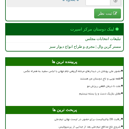
ثبت نظر
لینک دوستان مركز اسپرت
تبلیغات انتخابات مجلس
مستر گرین وال | مجری و طراح انواع دیوار سبز
پربیننده ترین ها
حضور ملی پوشان در دیدارهای مرحله گروهی جام جهانی با لباس سفید به همراه عکس
قلعه نویی و تاج دوستان من هستند
علت تا درمان قطعی ریزش مو
مقابل بلژیک دست و پا بسته نیستیم
پربحث ترین ها
رقابت 28 والیبالیست برای حضور در لیست نهائی تیم ملی
شروع تلخ مدافع تیم ملی بعد از جدایی از پرسپولیس