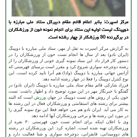
مرکز اسپرت: بنابر اعلام قائم مقام دبیرکل ستاد ملی مبارزه با
دوپینگ، لیست اولیه این ستاد برای انجام نمونه خون از ورزشکاران
در برگیرنده 30 ورزشکار از چهار رشته است.
به گزارش مرکز اسپرت به نقل از مهر، ستاد ملی مبارزه با دوپینگ
(ایران نادو) بعد از سال ها انجام تست خون از ورزشکاران را در
دستور کار قرار داد. این ستاد نمونه گیری خونی از ورزشکاران را از
رشته دوچرخه سواری شروع کرد و مقرر است برمبنای فهرستی که
آژانس جهانی مبارزه با دوپینگ (وادا) هم آنرا تایید کرده است، این
نوع کنترل دوپینگ را فعلا در چهار رشته ادامه دهد.
فرزاد شارکی قائم مقام ستاد ملی مبارزه با دوپینگ (ایران نادو) در
گفتگو با خبرنگار مهر در این مورد توضیح داد و اظهار داشت: تست
خون یکی از روش های تست دوپینگ در جهان
ورزش
است که البته
بیشتر برای رشته های استقامتی و ورزشکاران فعال در این رشته ها
به کار می آید. ایران نادو هم می خواهد فعلا این نوع نمونه گیری را
در مورد این رشته ها و برخی ورزشکاران آنها ادامه دهد.
وی با اعلان اینکه برای انجام تست خون فهرستی ۳۰ نفره از
ورزشکاران تهیه شده است، اشاره کرد: این ورزشکاران در رشته
های دوومیدانی، قایقرانی، دوچرخه سواری و شنا فعالیت دارد و