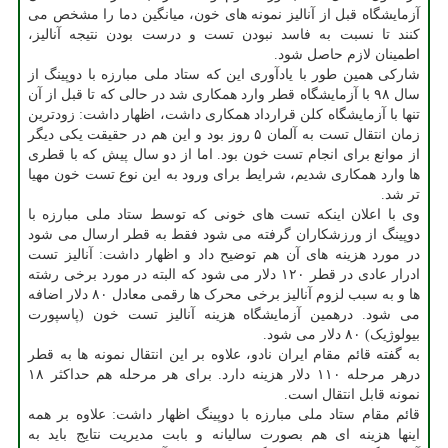
آزمایشگاه قبل از آنالیز نمونه های خون، میانگین دما را مشخص می
کنند تا نسبت به فاسد نبودن تست و درست بودن نتیجه آنالیز،
اطمینان لازم حاصل شود.
شارکی همین طور با یادآوری این که ستاد ملی مبارزه با دوپینگ از
سال ۹۸ با آزمایشگاه قطر وارد همکاری شد در حالی که تا قبل از آن
تنها با آزمایشگاه کلن قرارداد همکاری داشت، اظهار داشت: زودترین
زمان انتقال تست به آلمان ۵ روز بود و این هم در حقیقت یکی دیگر
از موانع برای انجام تست خون بود. اما از دو سال پیش که با قطری
ها وارد همکاری شدیم، شرایط برای ورود به این نوع تست خون مهیا
تر شد.
وی با اعلان اینکه تست های خونی که توسط ستاد ملی مبارزه با
دوپینگ از ورزشکاران گرفته می شود فقط به قطر ارسال می شود
در مورد هزینه های آن هم توضیح داد و اظهار داشت: آنالیز تست
ادرار عادی در قطر ۱۲۰ دلار می شود که البته در مورد برخی رشته
ها و به سبب لزوم آنالیز برخی محرک ها رقمی معادل ۸۰ دلار اضافه
می شود. درهمین آزمایشگاه هزینه آنالیز تست خون (پاسپورت
بیولوژیک) ۸۰ دلار می شود.
به گفته قائم مقام ایران نادو، علاوه بر این انتقال نمونه ها به قطر
درهر مرحله ۱۱۰ دلار هزینه دارد. برای هر مرحله هم حداکثر ۱۸
نمونه قابل انتقال است.
قائم مقام ستاد ملی مبارزه با دوپینگ اظهار داشت: علاوه بر همه
اینها هزینه ای هم بصورت سالیانه و بابت مدیریت نتایج باید به