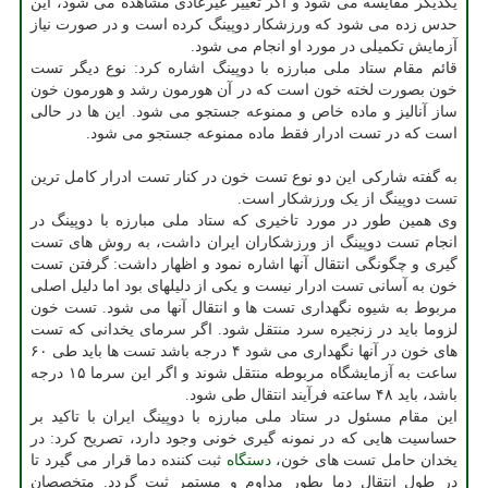
یکدیگر مقایسه می شود و اگر تغییر غیرعادی مشاهده می شود، این
حدس زده می شود که ورزشکار دوپینگ کرده است و در صورت نیاز
آزمایش تکمیلی در مورد او انجام می شود.
قائم مقام ستاد ملی مبارزه با دوپینگ اشاره کرد: نوع دیگر تست
خون بصورت لخته خون است که در آن هورمون رشد و هورمون خون
ساز آنالیز و ماده خاص و ممنوعه جستجو می شود. این ها در حالی
است که در تست ادرار فقط ماده ممنوعه جستجو می شود.
به گفته شارکی این دو نوع تست خون در کنار تست ادرار کامل ترین
تست دوپینگ از یک ورزشکار است.
وی همین طور در مورد تاخیری که ستاد ملی مبارزه با دوپینگ در
انجام تست دوپینگ از ورزشکاران ایران داشت، به روش های تست
گیری و چگونگی انتقال آنها اشاره نمود و اظهار داشت: گرفتن تست
خون به آسانی تست ادرار نیست و یکی از دلیلهای بود اما دلیل اصلی
مربوط به شیوه نگهداری تست ها و انتقال آنها می شود. تست خون
لزوما باید در زنجیره سرد منتقل شود. اگر سرمای یخدانی که تست
های خون در آنها نگهداری می شود ۴ درجه باشد تست ها باید طی ۶۰
ساعت به آزمایشگاه مربوطه منتقل شوند و اگر این سرما ۱۵ درجه
باشد، باید ۴۸ ساعته فرآیند انتقال طی شود.
این مقام مسئول در ستاد ملی مبارزه با دوپینگ ایران با تاکید بر
حساسیت هایی که در نمونه گیری خونی وجود دارد، تصریح کرد: در
یخدان حامل تست های خون،
دستگاه
ثبت کننده دما قرار می گیرد تا
در طول انتقال دما بطور مداوم و مستمر ثبت گردد. متخصصان