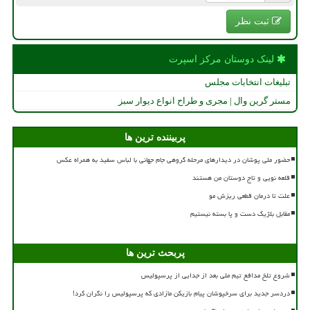
ثبت نظر
لینک دوستان مركز اسپرت
تبلیغات انتخابات مجلس
مستر گرین وال | مجری و طراح انواع دیوار سبز
پربیننده ترین ها
حضور ملی پوشان در دیدارهای مرحله گروهی جام جهانی با لباس سفید به همراه عکس
قلعه نویی و تاج دوستان من هستند
علت تا درمان قطعی ریزش مو
مقابل بلژیک دست و پا بسته نیستیم
پربحث ترین ها
شروع تلخ مدافع تیم ملی بعد از جدایی از پرسپولیس
دردسر جدید برای سرخپوشان پیام بازیکن مازادی که پرسپولیس را نگران کرد!