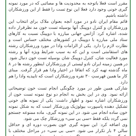
مقرر است فعلا باتوجه به محدودیت ها و مصائبی که در مورد نمونه
گیری خونی وجود دارد فعلا این نوع تست را فقط از این ورزشکاران
داشته باشیم.
قائم مقام ایران نادو در مورد آنچه بعنوان ملاک برای انتخاب این
ورزشکاران و کنترل دوپینگ آنها بوسیله تست خون مد نظرقرار داده
شده، اشاره کرد: آژانس جهانی مبارزه با دوپینگ نسبت به کارهای
ستاد ملی مبارزه با دوپینگ در کشورهای مختلف حساس است و
نظارت لازم را دارد. یکی از الزامات وادا در مورد ورزشکاران رشته
های استقامتی است و این که به سبب شرایط ویژه آنها و رشته
مورد فعالیت شان، کنترل دوپینگ شان بوسیله تست خون دنبال شود.
در همین زمینه ایران نادو لیستی از ورزشکاران اینطور رشته ها در ۸
ماه گذشته تهیه کرد که اتفاقا در اختیار وادا هم قرار گرفت. مبنای
کار ما همین فهرستِ ۳۰ نفره ورزشکاران است که تاییدیه وادا را هم
دارد.
شارکی همین طور در مورد چگونگی انجام تست خون توضیحاتی
ارائه نمود. وی در این بخش به انجام دو نوع نمونه تست خون از
ورزشکاران اشاره نمود و اظهار داشت: یکی از نمونه های خونی
تشکیل دهنده پاسپورت بیولوژیک ورزشکار است که به شکل نمونه
خون ساده انجام می شود. در این نمونه گیری، ماده ممنوعه جستجو
نمی گردد بلکه فقط «سی بی سی» ورزشکار چک می شود.
وی اضافه کرد: این نمونه گیری خون بصورت دوره ای و حداقل
سالی ۴ بار تکرار می شود. «سی بی سی» در مراحل مختلف با