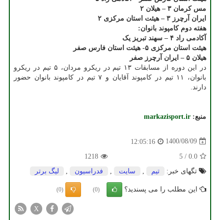
مس کرمان ۳ – هیلان ۲
ایران آرچرز ۳ – هیئت استان مرکزی ۲
هفته دوم کامپوند بانوان:
آکادمی راد ۴ – سهند تبریز یک
هیئت استان مرکزی ۵- هیئت استان فارس صفر
هیلان ۵ – ایران آرچرز صفر
در این دوره از مسابقات ۱۳ تیم در ریکرو مردان، ۵ تیم در ریکرو
بانوان، ۱۱ تیم در کامپوند آقایان و ۷ تیم در کامپوند بانوان حضور
دارند.
منبع:
markazisport.ir
1400/08/09
12:05:16
1218
5
/
0.0
تگهای خبر:
تیم
,
سایت
,
فدراسیون
,
لیگ برتر
این مطلب را می پسندید؟
(0)
(0)
X