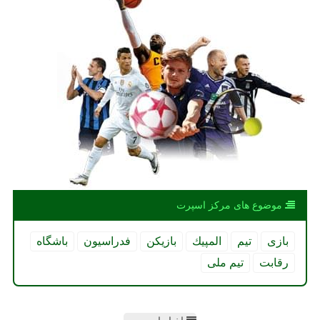
موضوع های مركز اسپرت
بازی
تیم
المپیك
بازیكن
فدراسیون
باشگاه
رقابت
تیم ملی