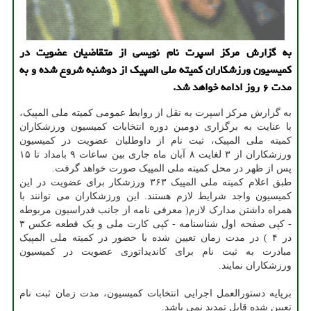
به گزارش مرکز اسپرت نام نویسی از متقاضیان عضویت در
کمیسیون ورزشکاران کمیته ملی المپیک از دوشنبه شروع شده و به
مدت ۶ روز ادامه خواهد شد.
به گزارش مرکز اسپرت به نقل از روابط عمومی کمیته ملی المپیک،
با عنایت به برگزاری دومین دوره انتخابات کمیسیون ورزشکاران
کمیته ملی المپیک، ثبت نام از داوطلبان عضویت در کمیسیون
ورزشکاران از ۳ لغایت ۸ آبان ماه جاری بین ساعات ۹ بامداد تا ۱۵
پس از ظهر در محل کمیته ملی المپیک صورت خواهد گرفت.
طبق اعلام کمیته ملی المپیک ۳۶۳ ورزشکار برای عضویت در این
کمیسیون واجد شرایط لازم هستند. این ورزشکاران می توانند با
همراه داشتن مدارک لازم( معرفی نامه از جانب فدراسیون مربوطه
- کپی صفحه اول شناسنامه - کپی کارت ملی و یک قطعه عکس ۳
در ۴ ) در مدت زمان تعیین شده با حضور در کمیته ملی المپیک
مبادرت به ثبت نام برای کاندیداتوری عضویت در کمیسیون
ورزشکاران نمایند.
برپایه دستورالعمل اجرایی انتخابات کمیسیون، مدت زمان ثبت نام
تعیین شده قابل تمدید نمی باشد.