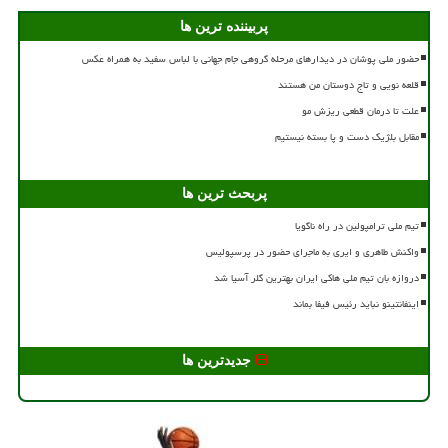
پربیننده ترین ها
حضور ملی پوشان در دیدارهای مرحله گروهی جام جهانی با لباس سفید به همراه عکس
قلعه نویی و تاج دوستان من هستند
علت تا درمان قطعی ریزش مو
مقابل بلژیک دست و پا بسته نیستیم
پربحث ترین ها
تیم ملی ترامپولین در راه ناگویا
واکنش طاهری و ایری به ماجرای حضور در پرسپولیس
دروازه بان تیم ملی هاکی ایران بهترین گلر آسیا شد
اینفانتینو نباید رئیس فیفا بماند
جدیدترین ها