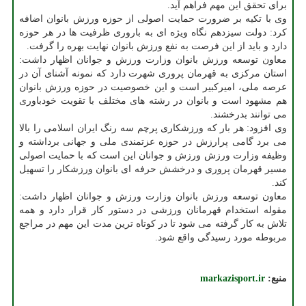
برای تحقق این مهم فراهم آید.
وی با تکیه بر ضرورت حمایت اصولی از حوزه ورزش بانوان اضافه
کرد: دولت سیزدهم نگاه ویژه ای به باروری ظرفیت ها در هر حوزه
دارد و باید از این فرصت به نفع ورزش بانوان نهایت بهره را گرفت.
معاون توسعه ورزش بانوان وزارت ورزش و جوانان اظهار داشت:
استان مرکزی به قهرمان پروری شهرت دارد که نمونه آشنای آن در
عرصه ملی، امیرکبیر است و این خصوصیت در حوزه ورزش بانوان
هم مشهود است و بانوان در رشته های مختلف با تقویت خودباوری
می توانند بدرخشند.
وی افزود: هر بار که ورزشکاری پرچم سه رنگ ایران اسلامی را بالا
می برد گامی پرارزش در حوزه عزتمندی ملی و جهانی برداشته و
وظیفه وزارت ورزش ورزش و جوانان این است که با حمایت اصولی
مسیر قهرمان پروری و درخشش حرفه ای بانوان ورزشکار را تسهیل
کند.
معاون توسعه ورزش بانوان وزارت ورزش و جوانان اظهار داشت:
مقوله استخدام قهرمانان ورزشی در دستور کار قرار دارد و همه
تلاش به کار گرفته می شود تا در کوتاه ترین مدت این مهم در مراجع
مربوطه مورد رسیدگی واقع شود.
منبع:
markazisport.ir