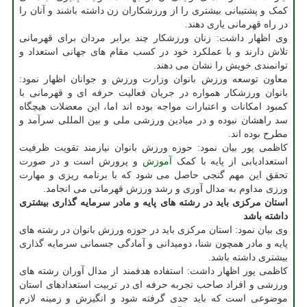
کمک و پشتیبانی بیشتری را از ورزشکاران زن داشته باشند و آنان را
در راه قهرمانی یاری دهند.
وی اظهار داشت: زنان ورزشکار چند برابر مردان برای قهرمانی
تلاش دارند و با عملکرد خود در کسب مقام های جهانی استعداد و
توانمندی خویش را نشان می دهند.
معاون توسعه ورزش بانوان وزارت ورزش و جوانان اظهار نمود:
بانوان ورزشکار همواره در جریان فعالیت حرفه ای و قهرمانی با
کمبود امکانات و اعتبارات مواجه بوده اند اما، این معضلات هیچگاه
سد راهشان نبوده و در میادین ورزشی ملی و بین المللی سرآمد و
مطرح بوده اند.
کاظمی پور بیان نمود: حوزه ورزش بانوان نیازمند تقویت ظرفیت
استعدادیابی از پایه با کمک
آموزش
و پرورش است و در صورت
تحقق این مهم گنجی حاصل می شود که با برنامه ریزی و مهارت
ورزی مداوم به مدال آوری و رشد ورزش قهرمانی می انجامد.
استان مرکزی باید در رشته های پایه و مادر سرمایه گذاری بیشتری
داشته باشد
وی بیان نمود: استان مرکزی باید در حوزه ورزش بانوان در رشته های
پایه و مادر همچون شنا، دومیدانی و آمادگی جسمانی سرمایه گذاری
بیشتری داشته باشد.
کاظمی پور اظهار داشت: استفاده هدفمند از مدال آوران رشته های
ورزشی و افراد صاحب تجربه حرفه ای در تربیت استعدادهای استان
موضوعی است که باید جدی گرفته شود و انگیزش و زمینه لازم