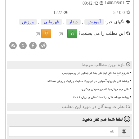
1400/08/01
09:42:42
1227
5
/
0.0
تگهای خبر:
آموزش
,
دیدار
,
قهرمانی
,
ورزش
این مطلب را می پسندید؟
(0)
(0)
X
تازه ترین مطالب مرتبط
شروع تلخ مدافع تیم ملی بعد از جدایی از پرسپولیس
رشته های بازیهای آسیایی در اولویت حمایت وزارت ورزش هستند
طلای جام جهانی به نام جوانمردی و گلوی
برنامه مرحله غائی لیگ ملت های والیبال ۲۰۲۶
نظرات بینندگان در مورد این مطلب
لطفا شما هم
نظر دهید