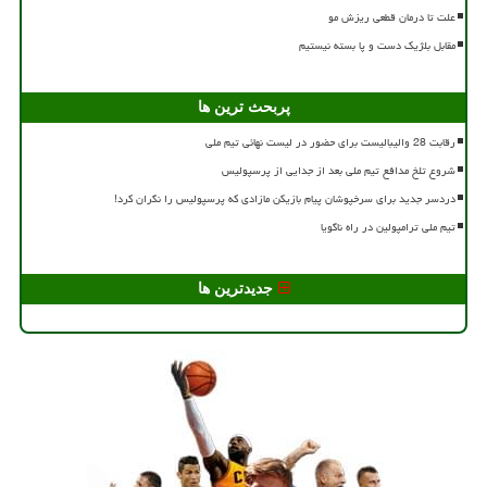
علت تا درمان قطعی ریزش مو
مقابل بلژیک دست و پا بسته نیستیم
پربحث ترین ها
رقابت 28 والیبالیست برای حضور در لیست نهائی تیم ملی
شروع تلخ مدافع تیم ملی بعد از جدایی از پرسپولیس
دردسر جدید برای سرخپوشان پیام بازیکن مازادی که پرسپولیس را نگران کرد!
تیم ملی ترامپولین در راه ناگویا
جدیدترین ها