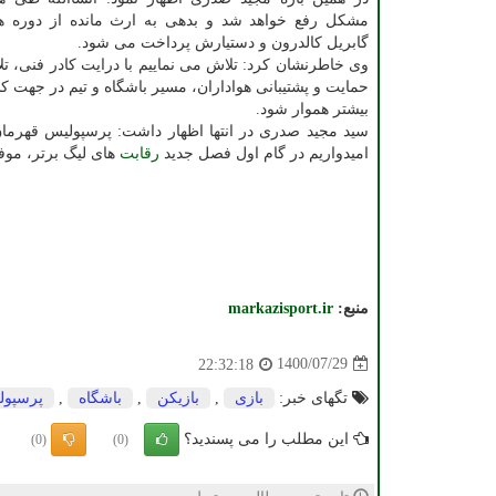
مشکل رفع خواهد شد و بدهی به ارث مانده از دوره ه
گابریل کالدرون و دستیارش پرداخت می شود.
وی خاطرنشان کرد: تلاش می نماییم با درایت کادر فنی، تلا
حمایت و پشتیبانی هواداران، مسیر باشگاه و تیم در جهت 
بیشتر هموار شود.
سید مجید صدری در انتها اظهار داشت: پرسپولیس قهرما
امیدواریم در گام اول فصل جدید
رقابت
های لیگ برتر، موف
منبع:
markazisport.ir
1400/07/29
22:32:18
تگهای خبر:
بازی
,
بازیكن
,
باشگاه
,
پرسپول
این مطلب را می پسندید؟
(0)
(0)