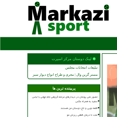
لینک دوستان مركز اسپرت
تبلیغات انتخابات مجلس
مستر گرین وال | مجری و طراح انواع دیوار سبز
پربیننده ترین ها
حضور ملی پوشان در دیدارهای مرحله گروهی جام جهانی با لباس
سفید به همراه عکس
قلعه نویی و تاج دوستان من هستند
علت تا درمان قطعی ریزش مو