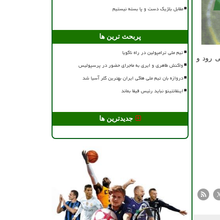
مقابل بلژیک دست و پا بسته نیستیم
پربحث ترین ها
تیم ملی ترامپولین در راه ناگویا
ی رود و
واکنش طاهری و ایری به ماجرای حضور در پرسپولیس
دروازه بان تیم ملی هاکی ایران بهترین گلر آسیا شد
اینفانتینو نباید رئیس فیفا بماند
جدیدترین ها