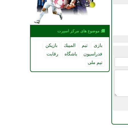
موضوع های مركز اسپرت
بازی
تیم
المپیك
بازیكن
فدراسیون
باشگاه
رقابت
تیم ملی