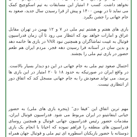
نخواهد داشت. کسب ۶ امتیاز این مسابقات به تیم اسکوچیچ کمک
می نماید تا در بهمن ۱۴۰۰ و پیش از فرا رسیدن سال جدید، صعود به
جام جهانی را جشن بگیرد.
بازی های هفتم و هشتم تیم ملی در ۷ و ۱۲ بهمن در تهران مقابل
عراق و امارات خواهد بود که انتظار می رود تا آن زمان فدراسیون
فوتبال به غیبت تماشاگران و همچنین نبود VAR در بازی ها خاتمه دهد
و بدین سان در آستانه فرا رسیدن دهه فجر، مردم ایران هم طعم
حضور در بازی تیم ملی را بچشند.
احتمال صعود تیم ملی به جام جهانی در این دو دیدار بسیار بالاست.
در واقع ایران در صورتیکه به حدود ۱۸ تا ۲۰ امتیاز در این بازی ها
برسد، می تواند صعودش را به جام جهانی مسجل کند که اتفاق دور
از انتظاری نیست.
مهم ترین اتفاق این "فیفا دی" (پنجره بازی های ملی) به حضور
جیانی اینفانتینو در ایران مربوط می شود. فدراسیون فوتبال ایران،
مقدمات حضور رئیس فدراسیون جهانی فوتبال و همچنین روسای
فدراسیون های منطقه را فراهم نموده که احیانا با انجام یک بازی
دوستانه با حضور بازیکنان اسطوره ای تیم ملی و فوتبال جهان همراه