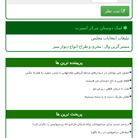
ثبت نظر
لینک دوستان مركز اسپرت
تبلیغات انتخابات مجلس
مستر گرین وال | مجری و طراح انواع دیوار سبز
پربیننده ترین ها
حضور ملی پوشان در دیدارهای مرحله گروهی جام جهانی با لباس سفید به همراه عکس
قلعه نویی و تاج دوستان من هستند
علت تا درمان قطعی ریزش مو
مقابل بلژیک دست و پا بسته نیستیم
پربحث ترین ها
دردسر جدید برای سرخپوشان پیام بازیکن مازادی که پرسپولیس را نگران کرد!
تیم ملی ترامپولین در راه ناگویا