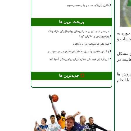
مقابل بلژیک دست و پا بسته نیستیم
پربحث ترین ها
دردسر جدید برای سرخپوشان پیام بازیکن مازادی که
حوزه به
پرسپولیس را نگران کرد!
 حساب و
تیم ملی ترامپولین در راه ناگویا
واکنش طاهری و ایری به ماجرای حضور در پرسپولیس
ون مشکل
دروازه بان تیم ملی هاکی ایران بهترین گلر آسیا شد
الیت در
 روش ها
جدیدترین ها
ا انجام