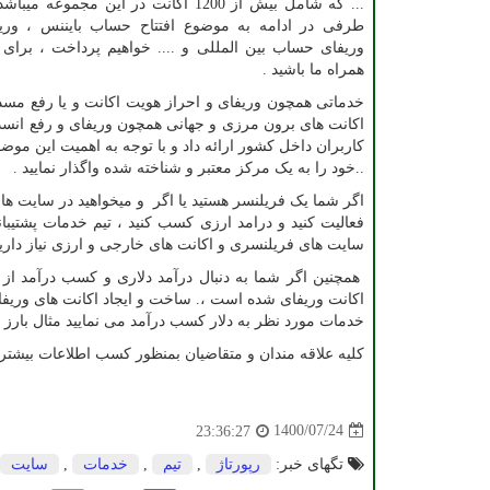
... که شامل بیش از 1200 اکانت در این مجموعه 
طرفی در ادامه به موضوع افتتاح حساب بایننس ، وریف
وریفای حساب بین المللی و .... خواهیم پرداخت ، برای 
همراه ما باشید .
خدماتی همچون وریفای و احراز هویت اکانت و یا رفع مس
اکانت های برون مرزی و جهانی همچون وریفای و رفع انسدا
کاربران داخل کشور ارائه داد و با توجه به اهمیت این موض
..خود را به یک مرکز معتبر و شناخته شده واگذار نمایید .
اگر شما یک فریلنسر هستید یا اگر و میخواهید در سایت ه
فعالیت کنید و درامد ارزی کسب کنید ، تیم خدمات پشتیبا
سایت های فریلنسری و اکانت های خارجی و ارزی نیاز دارید 
همچنین اگر شما به دنبال درآمد دلاری و کسب درآمد از ا
اکانت وریفای شده است ،. ساخت و ایجاد اکانت های وریفا
خدمات مورد نظر به دلار کسب درآمد می نمایید مثال بارز 
کلیه علاقه مندان و متقاضیان بمنظور کسب اطلاعات بیشتر 
1400/07/24
23:36:27
تگهای خبر:
رپورتاژ
,
تیم
,
خدمات
,
سایت