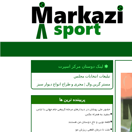
لینک دوستان مركز اسپرت
تبلیغات انتخابات مجلس
مستر گرین وال | مجری و طراح انواع دیوار سبز
پربیننده ترین ها
حضور ملی پوشان در دیدارهای مرحله گروهی جام جهانی با لباس
سفید به همراه عکس
قلعه نویی و تاج دوستان من هستند
علت تا درمان قطعی ریزش مو