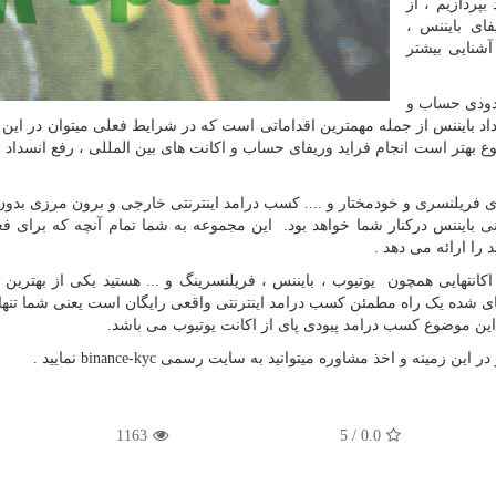
میباشد بپردازیم ، از
ای بایننس ،
آشنایی بیشتر
دودی حساب و
د بایننس از جمله مهمترین اقداماتی است که در شرایط فعلی میتوان در این 
وع بهتر است انجام فراید وریفای حساب و اکانت های بین المللی ، رفع انسداد
ای فریلنسری و خودمختار و .... کسب درامد اینترنتی خارجی و برون مرزی بد
نی بایننس درکنار شما خواهد بود. این مجموعه به شما تمام آنچه که برای فع
را ارائه می دهد .
کانتهایی همچون یوتیوب ، بایننس ، فریلنسرینگ و ... هستید یکی از بهترین
ی شده یک راه مطمئن کسب درامد اینترنتی واقعی رایگان است یعنی شما تنها ب
این موضوع کسب درامد پیودی پای از اکانت یوتیوب می باشد.
در این زمینه و اخذ مشاوره میتوانید به سایت رسمی
binance-kyc
نمایید .
1163
5
/
0.0