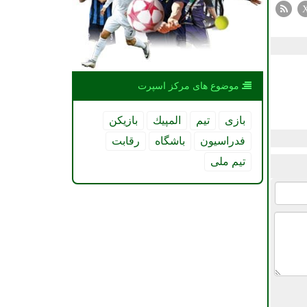
موضوع های مركز اسپرت
بازی
تیم
المپیك
بازیكن
فدراسیون
باشگاه
رقابت
تیم ملی