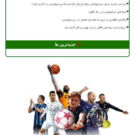
دردسر جدید برای سرخپوشان پیام بازیکن مازادی که پرسپولیس را نگران کرد!
تیم ملی ترامپولین در راه ناگویا
واکنش طاهری و ایری به ماجرای حضور در پرسپولیس
دروازه بان تیم ملی هاکی ایران بهترین گلر آسیا شد
جدیدترین ها