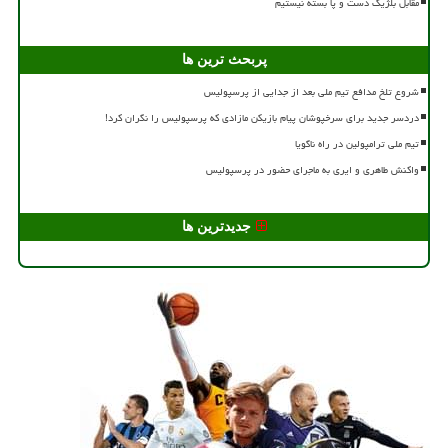
مقابل بلژیک دست و پا بسته نیستیم
پربحث ترین ها
شروع تلخ مدافع تیم ملی بعد از جدایی از پرسپولیس
دردسر جدید برای سرخپوشان پیام بازیکن مازادی که پرسپولیس را نگران کرد!
تیم ملی ترامپولین در راه ناگویا
واکنش طاهری و ایری به ماجرای حضور در پرسپولیس
جدیدترین ها