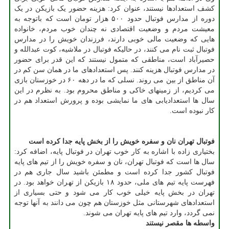
کشف استعدادها نیستند، عنوان کرد: هزینه حضور یک بازیکن در یک
دوره از مدارس فوتبال حدود ۵۰۰ هزار تومان است که باتوجه به
معیشت مردم و وضعیت اقتصادی نه چندان خوب مردم، خانواده
هایی که وضعیت مالی خوبی دارند، فرزندان خویش را در مدارس
فوتبال ثبت نام می کنند، در حالیکه فوتبال در ملاشیه، کوت عبدالله و
حصیرآباد است، مناطقی که متمول نیستند که این قدر برای حضور
در مدارس فوتبال هزینه کنند. پس استعدادهای ما در همان سن کم در
آن مناطق از بین می روند. نسلی که ما در دهه ۶۰ در خوزستان بازی
می کردیم، از زمینهای خاکی و مناطق محروم بود. به نظرم در این
سال ها استعدادیابی های ما نمایشی بوده و پرورش استعداد هم در
کار نبوده است.
فوتبال تهران نان و سفره خویش را از بخش پایه جدا کرده است
بختیاری زاده با اشاره به کار خوب تهران در فوتبال پایه، اضافه کرد:
سال ها است که فوتبال تهران، نان و سفره خویش را از تیم های پایه
فوتبال کشور جدا کرده است و مطمئن باشید سال جاری هم در
فهرست پایه تیم های ملی، حدود ۱۸ بازیکن از تهران خواهد بود. در
تهران در بخش پایه خیلی خوب کار می شود و حتی بسیاری از
استعدادهای شهرستانی مثل خوزستان هم چون می دانند به آنها توجه
نمی گردد، وارد تیم های پایه تهران می شوند.
واسطه ها مقصر نیستند