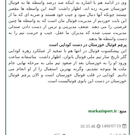
وی در ادامه هم با اشاره به اینکه صد درصد واسطه ها به فوتبال
خوزستان ضربه زده اند، اظهار داشت: البته این واسطه ها مقصر
نیستند چونکه آنها دنبال سود و جیب خود هستند و ضربه ای که ما از
این بابت خوردیم از مدیریت فوتبال مان است که به واسطه ها چنین
فرصتی را می دهند. ضعف مدیریتی و ترس از دست دادن صندلی
مدیریت سبب شده که مدیران ما عقل، جیب و حرمت تیم را به
دست واسطه ها بدهند.
پرچم فوتبال خوزستان در دست کودایی است
این پیشکسوت فوتبال در انتها هم با تمجید از عملکرد زهره کودایی
گلر تاریخ سار تیم ملی فوتبال بانوان، اظهار داشت: متاسفانه ساعت
ورود او را به خوزستان بعد از صعود تیم ملی به مرحله نهایی جام
ملت ها متوجه نشدیم، وگرنه بهترین استقبال را از او انجام می
دادیم. کودایی در قلب فوتبال خوزستان است و الان پرچم فوتبال
خوزستان در دست این بانوی فوتبالیست است.
منبع:
markazisport.ir
1400/07/19
10:33:48