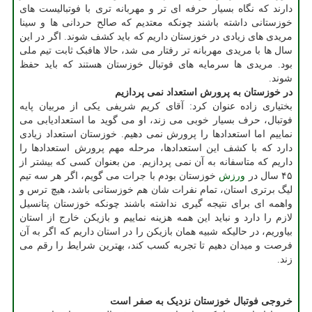
دارند که نگاه بسیار حرفه ای تر و مهربانه تری با فوتبالیست های
خوزستانی داشته باشند چونکه معتدیم که صالح حردانی ها و سینا
مریدی های زیادی در خوزستان داریم که باید کشف شوند. اگر در این
سال ها با مریدی مهربانه تر رفتار می شد، حالا هافبک ثابت تیم ملی
بود. مریدی ها سرمایه های فوتبال خوزستان هستند که باید حفظ
شوند.
در خوزستان به پرورش استعداد نمی پردازیم
بختیاری زاده عنوان کرد: آقای کریم شریفی یکی از مربیان پایه
فوتبال، حرف بسیار خوبی می زند، او می گوید ما استعدادیابی می
نماییم اما استعدادها را پرورش نمی دهیم. خوزستان استعداد زیادی
دارد که با کشف این استعدادها، مرحله مهم پرورش استعدادها را
داریم که متاسفانه به آن نمی پردازیم. من بعنوان کسی که بیشتر از
۴۵ سال در
ورزش
خوزستان بودم با جرات می گویم، اگر هر سه تیم
لیگ برتری استان، تمام نفرات شان هم خوزستانی باشد، هیچ ترس و
واهمه ای برای نتیجه گیری نداشته باشند چونکه خوزستان پتانسیل
لازم را دارد و نباید این همه هزینه نماییم و بازیکن خارج از استان
بیاوریم، در حالیکه شبیه همان بازیکن را در استان داریم که اگر به آن
فرصت و میدان دهیم تا تجربه کسب کند، بهترین شرایط را رقم می
زند.
خروجی فوتبال خوزستان نزدیک به صفر است