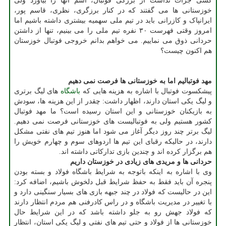
کسی جرات نداشت از بزرگی فوتبال، اسم آنها را بیاورد ولی
خوزستانی ها می گفتند که در کنار برزگری، نظری، قاسم پور،
ایرانپاک و کازرانی باید در تیم ملی سهمیه بیشتری داشته باشیم اما
امروز وقتی فهرست ۳۰ نفره تیم ملی را می بینیم، تنها از داشتن
حردانی ذوق می نماییم. می خواهم بدانم خروجی فوتبال خوزستان
هم اکنون چیست؟
مهد فوتبالیم اما به خوزستانی ها فرصت نمی دهیم
پیشکسوت فوتبال با اشاره به هزینه هایی که
باشگاه
های لیگ برتری
و لیگ یکی استان دارند، اظهار داشت: چقدر از این هزینه ها، سودش
به بازیکنان خوزستانی و این استان رسیده است؟ ما مهد فوتبال
کشور هستیم ولی به فوتبالیست های خوزستانی فرصت نمی دهیم.
لیگ برتر چند روز دیگر آغاز می شود اما هنوز تیم های نفتی مشکل
دارند، در حالیکه رقبای این تیم ها اردوهای سوم و چهارم خویش را
هم برگزار کرده اند و چندین بازی تدارکاتی داشته اند.
حردانی ها و مریدی های زیادی در خوزستان داریم
وی با اشاره به اینکه باتوجه به شرایط باشگاه فولاد و بسته بودن
پنجره آن باید فقط به حفظ شرایط قبل دلخوش باشیم، اضافه کرد:
این در حالیست که فولاد در چند جبهه بازی های بسیار سنگینی دارد و
با تغییر در مدیریت باشگاه و در راس کادرفنی هم مردم انتظار دارند
که فولاد جهش رو به جلو داشته باشد که در این شرایط حال
خوزستانی ها از فولاد و حتی تیم های نفتی و لیگ یکی استان، انتظار