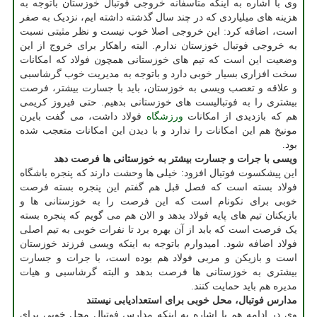
وی با اشاره به اینکه متاسفانه خروجی فوتبال خوزستان باتوجه به
هزینه های میلیاردی که در چند سال گذشته داشته ایم، نزدیک به صفر
است، اضافه کرد: این خروجی اصلا خوب نیست و نظر مثبتی نسبت
به خروجی فوتبال خوزستان ندارم. البته راهکار برای خروج از این
وضعیت این است که تیم های خوزستانی همچون فولاد که امکانات
سخت افزاری بسیار خوبی دارد و باتوجه به مدیریت خوب گرشاسبی
و علاقه و تعصب ویسی به خوزستان، باید با جسارت بیشتر، فرصت
بیشتری را به فوتبالیست های خوزستانی بدهیم. حتی فیروز کریمی
هم که بازدیدی از امکانات
ورزشگاه
فولاد داشت، می گفت بایرن
مونیخ هم این امکانات را ندارد و با دیدن این امکانات متعجب شده
بود.
ویسی با جرات و جسارت بیشتر به خوزستانی ها فرصت دهد
این پیشکسوت فوتبال افزود: خیلی ها وحشت دارند که پنجره باشگاه
فولاد بسته است که فصل قبل هم گفتم این پنجره بسته فرصت
خوبی برای نکونام است که این فرصت را به خوزستانی ها و
بازیکنان تیم های پایه فولاد بدهد و الان هم می گویم که پنجره بسته
یک فرصت است که بابد از آن بهره برد تا نفرات خوبی به تیم اصلی
فولاد اضافه شود. امیدوارم باتوجه به اینکه ویسی فرزند خوزستان
است و بازیکن و مربی فولاد هم بوده است، با جرات و جسارت
بیشتری به خوزستانی ها فرصت بدهد و البته گرشاسبی و هیات
مدیره هم باید حمایت کنند.
مدارس فوتبال، محل خوبی برای استعدادیابی نیستند
وی در ادامه هم با اشاره به اینکه مدارس فوتبال محل خوبی برای