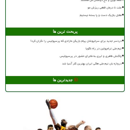
علت تا درمان قطعی ریزش مو
مقابل بلژیک دست و پا بسته نیستیم
پربحث ترین ها
دردسر جدید برای سرخپوشان پیام بازیکن مازادی که پرسپولیس را نگران کرد!
تیم ملی ترامپولین در راه ناگویا
واکنش طاهری و ایری به ماجرای حضور در پرسپولیس
دروازه بان تیم ملی هاکی ایران بهترین گلر آسیا شد
جدیدترین ها