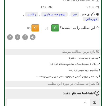
22:01:08
1239
5
/
0.0
تگهای خبر:
تیم
,
دوچرخه سواری
,
رقابت
,
قهرمانی
این مطلب را می پسندید؟
(0)
(0)
X
تازه ترین مطالب مرتبط
تیم ملی ترامپولین در راه ناگویا
دروازه بان تیم ملی هاکی ایران بهترین گلر آسیا شد
اینفانتینو نباید رئیس فیفا بماند
رشته های بازیهای آسیایی در اولویت حمایت وزارت ورزش هستند
نظرات بینندگان در مورد این مطلب
لطفا شما هم
نظر دهید