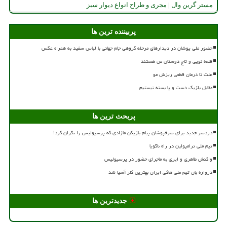
مستر گرین وال | مجری و طراح انواع دیوار سبز
پربیننده ترین ها
حضور ملی پوشان در دیدارهای مرحله گروهی جام جهانی با لباس سفید به همراه عکس
قلعه نویی و تاج دوستان من هستند
علت تا درمان قطعی ریزش مو
مقابل بلژیک دست و پا بسته نیستیم
پربحث ترین ها
دردسر جدید برای سرخپوشان پیام بازیکن مازادی که پرسپولیس را نگران کرد!
تیم ملی ترامپولین در راه ناگویا
واکنش طاهری و ایری به ماجرای حضور در پرسپولیس
دروازه بان تیم ملی هاکی ایران بهترین گلر آسیا شد
جدیدترین ها