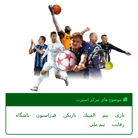
موضوع های مركز اسپرت
بازی
تیم
المپیك
بازیكن
فدراسیون
باشگاه
رقابت
تیم ملی