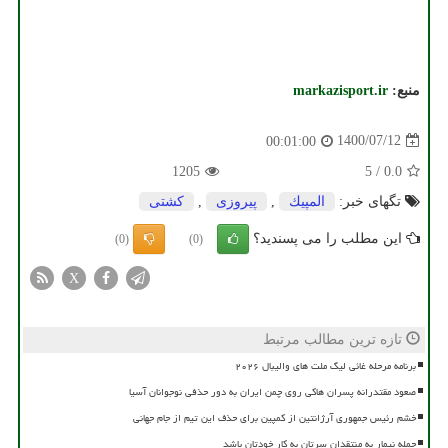
منبع:
markazisport.ir
1400/07/12
00:01:00
1205
5
/
0.0
تگهای خبر:
المپیك
,
پیروزی
,
كشتی
این مطلب را می پسندید؟
(0)
(0)
X
تازه ترین مطالب مرتبط
برنامه مرحله غائی لیگ ملت های والیبال ۲۰۲۶
صعود مقتدرانه پسران هاکی روی چمن ایران به دور حذفی نوجوانان آسیا
خشم رئیس جمهوری آرژانتین از کمپین برای حذف این تیم از جام جهانی
حمله نیمار به منتقدان سرتان به کار خودتان باشد