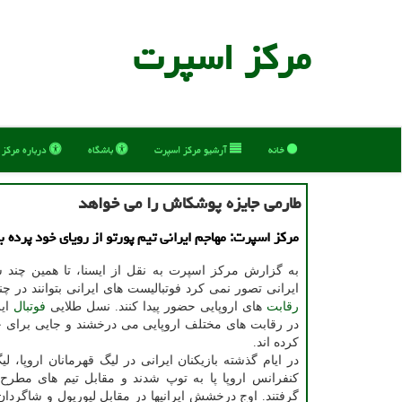
مركز اسپرت
خانه
آرشیو مركز اسپرت
باشگاه
درباره مركز
طارمی جایزه پوشکاش را می خواهد
مرکز اسپرت: مهاجم ایرانی تیم پورتو از رویای خود پرده 
به گزارش مرکز اسپرت به نقل از ایسنا، تا همین چند 
ایرانی تصور نمی کرد فوتبالیست های ایرانی بتوانند در 
رقابت
های اروپایی حضور پیدا کنند. نسل طلایی
فوتبال
ایر
در رقابت های مختلف اروپایی می درخشند و جایی برای خ
کرده اند.
در ایام گذشته بازیکنان ایرانی در لیگ قهرمانان اروپا، لی
کنفرانس اروپا پا به توپ شدند و مقابل تیم های مطرح 
گرفتند. اوج درخشش ایرانیها در مقابل لیورپول و شاگردا