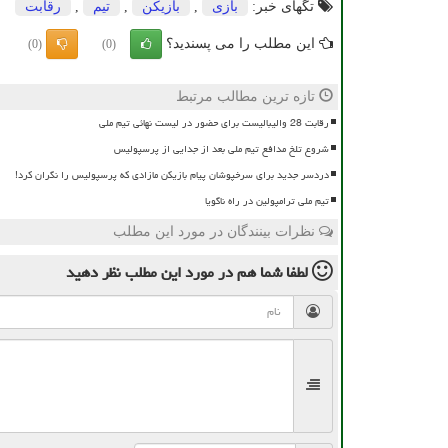
تگهای خبر:
بازی
,
بازیكن
,
تیم
,
رقابت
این مطلب را می پسندید؟
(0)
(0)
تازه ترین مطالب مرتبط
رقابت 28 والیبالیست برای حضور در لیست نهائی تیم ملی
شروع تلخ مدافع تیم ملی بعد از جدایی از پرسپولیس
دردسر جدید برای سرخپوشان پیام بازیکن مازادی که پرسپولیس را نگران کرد!
تیم ملی ترامپولین در راه ناگویا
نظرات بینندگان در مورد این مطلب
لطفا شما هم
در مورد این مطلب
نظر دهید