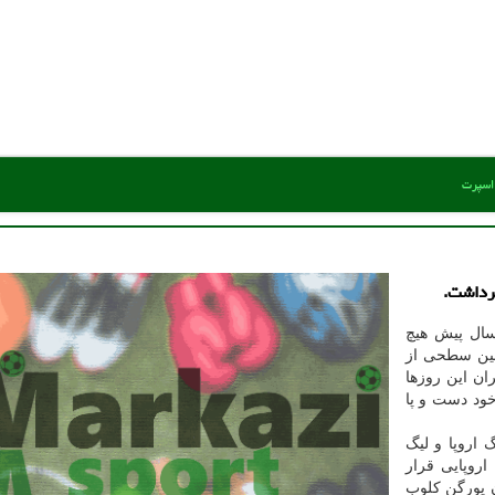
 اسپرت
برداشت.
سال پیش هیچ
چنین سطحی از
ان این روزها
ود دست و پا
گ اروپا و لیگ
اروپایی قرار
ن یورگن کلوب