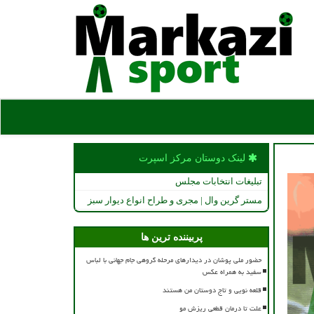
لینک دوستان مركز اسپرت
تبلیغات انتخابات مجلس
مستر گرین وال | مجری و طراح انواع دیوار سبز
پربیننده ترین ها
حضور ملی پوشان در دیدارهای مرحله گروهی جام جهانی با لباس
سفید به همراه عکس
قلعه نویی و تاج دوستان من هستند
علت تا درمان قطعی ریزش مو