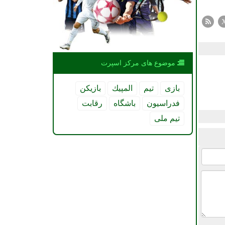
موضوع های مركز اسپرت
بازی
تیم
المپیك
بازیكن
فدراسیون
باشگاه
رقابت
تیم ملی