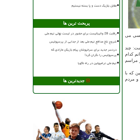
مقابل بلژیک دست و پا بسته نیستیم
پربحث ترین ها
رقابت 28 والیبالیست برای حضور در لیست نهائی تیم ملی
چلسی می
شروع تلخ مدافع تیم ملی بعد از جدایی از پرسپولیس
شت: چند
دردسر جدید برای سرخپوشان پیام بازیکن مازادی که
نم کدام
پرسپولیس را نگران کرد!
ر مراسم
تیم ملی ترامپولین در راه ناگویا
ن که با
 و مردم
جدیدترین ها