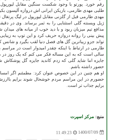
رقم خورد. پورتو با وجود شکست سنگین مقابل لیورپول 
طلبی مهدی طارمی، بازیکن ایرانی اش دروازه آلیسون بکر ر
مهدی طارمی قبل از گلزنی مقابل لیورپول در لیگ پرتغال 
مدافع تیم میزبان ربود و با دید خوب از میانه های میدان 
پیش بینی را روانه دروازه حریف کرد و این توپ به زیبای
تواند جزو زیباترین گل های فصل دنیا لقب بگیرد و شانس 
طارمی در ارتباط با اینکه چقدر امیدوار است در مراسم 
سالی است که به این مساله فکر می کنم که یک روز در مر
جایزه اما شاید گلی که زدم کاندید جایزه گل پوشکاش ش
حضور داشته باشم.
او هم چنین در این خصوص عنوان کرد: مطمئنم اگر امسال
حضورم در این مراسم مردم خوشحال شوند برایم باارزش 
برایم جذاب تر است.
منبع:
مركز اسپرت
1400/07/09
11:49:23