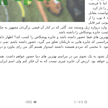
اما با فرصت
ا باز کرد.
توانست مقابل
ژیل ویسنته گلی استثنایی را به ثمر برساند. وی در دقیقه ۸ توپ را از
شوتی غیر قابل
ی وارد دروازه ژیل ویسنته شد. گلی که در کنار آن قیچی برگردان مشهور به 
کسب جایزه پوشکاش را داشته باشد.
بهترین های فیفا حضور داشته باشد و جایزه پوشکاش را کسب کند؟ اظهار دا
اسمی که جایزه هایی به بازیکنان تعلق می گیرد، حضور داشته باشم. نمی دا
ود. با محبتی که مردم همیشه داشتند امیدوار هستم گل من رای بیاورد و د
 نشود به یک نحوی من در مراسم بهترین های دنیا حضور خواهم داشت. همی
خواهد بود. ارزش آن جایزه چیزی نیست که به آن فکر کنم ولی اسم ایران
1092
5
/
0.0