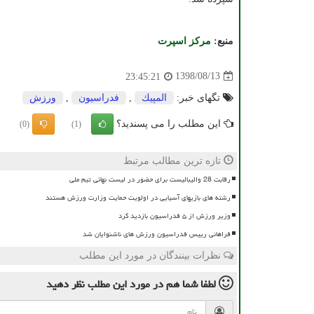
منبع:
مركز اسپرت
1398/08/13
23:45:21
تگهای خبر:
المپیك
,
فدراسیون
,
ورزش
این مطلب را می پسندید؟
(0)
(1)
تازه ترین مطالب مرتبط
رقابت 28 والیبالیست برای حضور در لیست نهائی تیم ملی
رشته های بازیهای آسیایی در اولویت حمایت وزارت ورزش هستند
وزیر ورزش از ۵ فدراسیون بازدید کرد
فراهانی رییس فدراسیون ورزش های ناشنوایان شد
نظرات بینندگان در مورد این مطلب
لطفا شما هم
در مورد این مطلب
نظر دهید