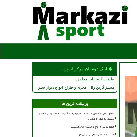
لینک دوستان مركز اسپرت
تبلیغات انتخابات مجلس
مستر گرین وال | مجری و طراح انواع دیوار سبز
پربیننده ترین ها
حضور ملی پوشان در دیدارهای مرحله گروهی جام جهانی با لباس
سفید به همراه عکس
قلعه نویی و تاج دوستان من هستند
علت تا درمان قطعی ریزش مو