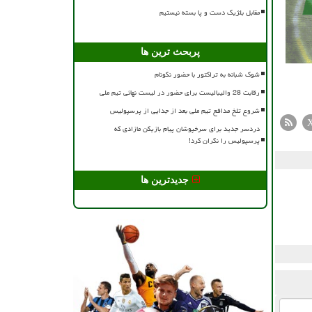
مقابل بلژیک دست و پا بسته نیستیم
پربحث ترین ها
شوک شبانه به تراکتور با حضور نکونام
رقابت 28 والیبالیست برای حضور در لیست نهائی تیم ملی
شروع تلخ مدافع تیم ملی بعد از جدایی از پرسپولیس
دردسر جدید برای سرخپوشان پیام بازیکن مازادی که
پرسپولیس را نگران کرد!
جدیدترین ها