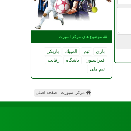
موضوع های مركز اسپرت
بازی
تیم
المپیك
بازیكن
فدراسیون
باشگاه
رقابت
تیم ملی
مرکز اسپورت - صفحه اصلی