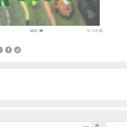
4842
5
/
5.0
X