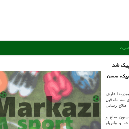
 اسپرت
مپیك شد
مپیك، محسن
میدرضا عارف
ی سه ماه قبل
 اطلاع رسانی
یسیون صلح و
 و واترپلو