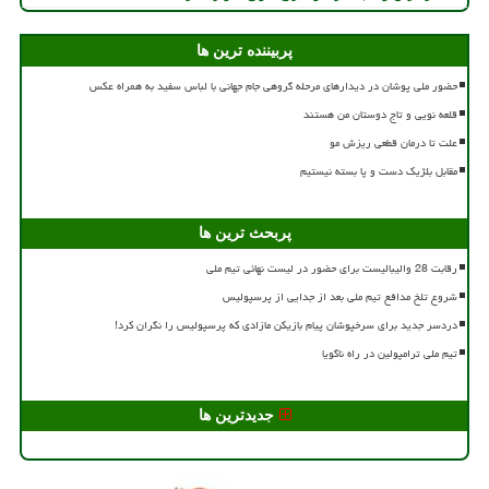
پربیننده ترین ها
حضور ملی پوشان در دیدارهای مرحله گروهی جام جهانی با لباس سفید به همراه عکس
قلعه نویی و تاج دوستان من هستند
علت تا درمان قطعی ریزش مو
مقابل بلژیک دست و پا بسته نیستیم
پربحث ترین ها
رقابت 28 والیبالیست برای حضور در لیست نهائی تیم ملی
شروع تلخ مدافع تیم ملی بعد از جدایی از پرسپولیس
دردسر جدید برای سرخپوشان پیام بازیکن مازادی که پرسپولیس را نگران کرد!
تیم ملی ترامپولین در راه ناگویا
جدیدترین ها