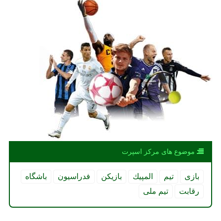
موضوع های مركز اسپرت
بازی
تیم
المپیك
بازیكن
فدراسیون
باشگاه
رقابت
تیم ملی