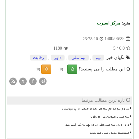
منبع:
مركز اسپرت
1400/06/25
23:28:10
1180
5
/
0.0
تگهای خبر:
تیم
,
تیم ملی
,
داور
,
رقابت
این مطلب را می پسندید؟
(0)
(0)
X
تازه ترین مطالب مرتبط
شروع تلخ مدافع تیم ملی بعد از جدایی از پرسپولیس
تیم ملی ترامپولین در راه ناگویا
دروازه بان تیم ملی هاکی ایران بهترین گلر آسیا شد
اینفانتینو نباید رئیس فیفا بماند