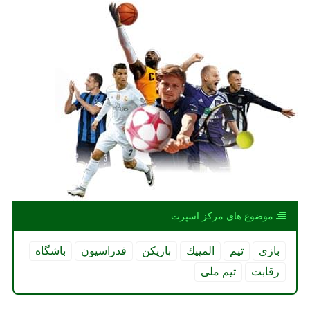
موضوع های مركز اسپرت
بازی
تیم
المپیك
بازیكن
فدراسیون
باشگاه
رقابت
تیم ملی