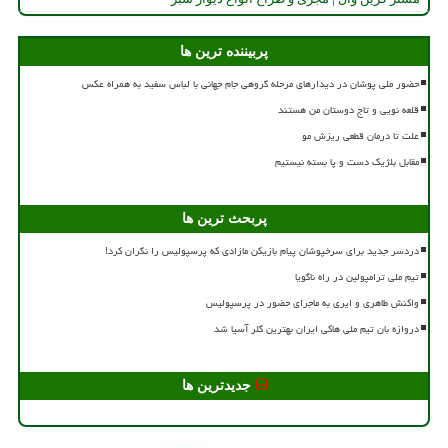
پربیننده ترین ها
حضور ملی پوشان در دیدارهای مرحله گروهی جام جهانی با لباس سفید به همراه عکس
قلعه نویی و تاج دوستان من هستند
علت تا درمان قطعی ریزش مو
مقابل بلژیک دست و پا بسته نیستیم
پربحث ترین ها
دردسر جدید برای سرخپوشان پیام بازیکن مازادی که پرسپولیس را نگران کرد!
تیم ملی ترامپولین در راه ناگویا
واکنش طاهری و ایری به ماجرای حضور در پرسپولیس
دروازه بان تیم ملی هاکی ایران بهترین گلر آسیا شد
جدیدترین ها