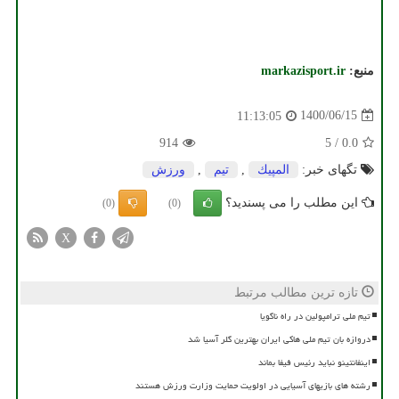
منبع:
markazisport.ir
1400/06/15
11:13:05
914
5
/
0.0
تگهای خبر:
المپیك
,
تیم
,
ورزش
این مطلب را می پسندید؟
(0)
(0)
X
تازه ترین مطالب مرتبط
تیم ملی ترامپولین در راه ناگویا
دروازه بان تیم ملی هاکی ایران بهترین گلر آسیا شد
اینفانتینو نباید رئیس فیفا بماند
رشته های بازیهای آسیایی در اولویت حمایت وزارت ورزش هستند