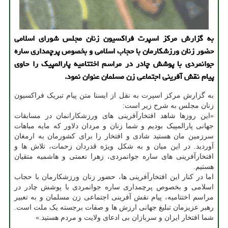
به گزارش مرکز اسپرت فراکسیون زنان مجلس شورای اسلامی
حضور زنان ورزشکارمان با حجاب اسلامی و بخصوص پرچمداری ساره
جوانمردی با پوشش چادر در مراسم اختتامیه پارالمپیک را حاوی
پیام نقش آفرینی اجتماعی زن مسلمان عنوان نمود.
به گزارش مرکز اسپرت به نقل از ایسنا متن پیام تبریک فراکسیون
زنان مجلس به شرح زیر است:
«این روزها شاهد افتخارآفرینی های ورزشکارانمان در مسابقات
جهانی پارالمپیک بودیم و شما زنان و مردان دلاور که مایه مباهات
سرزمین مان هستید شادی و افتخار را برای کشورمان به ارمغان
آوردید. در این میان و به شکل ویژه قدردان زحمات، تلاش ها و
افتخارآفرینی های ساره جوانمردی، زهرا نعمتی و هاشمیه متقیان
هستیم.
اما در کنار این افتخارآفرینی ها، حضور زنان ورزشکارمان با حجاب
اسلامی و بخصوص پرچمداری ساره جوانمردی با پوشش چادر در
مراسم اختتامیه، پیام نقش آفرینی اجتماعی زن مسلمان و به تعبیر
رهبر عزیزمان تبلیغ جهانی ارزش ها و صفات برجسته یک ملت است.
شما افتخار ایران و سربازان بی ادعای ولایت و مردم هستید.»