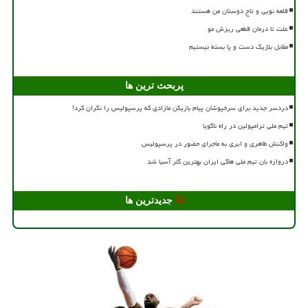
قلعه نویی و تاج دوستان من هستند
علت تا درمان قطعی ریزش مو
مقابل بلژیک دست و پا بسته نیستیم
پربحث ترین ها
دردسر جدید برای سرخپوشان پیام بازیکن مازادی که پرسپولیس را نگران کرد!
تیم ملی ترامپولین در راه ناگویا
واکنش طاهری و ایری به ماجرای حضور در پرسپولیس
دروازه بان تیم ملی هاکی ایران بهترین گلر آسیا شد
جدیدترین ها