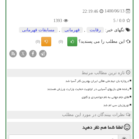
1400/06/13
22:19:46
1393
5
/
0.0
تگهای خبر:
رقابت
,
قهرمانی
,
مسابقات قهرمانی
این مطلب را می پسندید؟
(0)
(0)
X
تازه ترین مطالب مرتبط
دروازه بان تیم ملی هاکی ایران بهترین گلر آسیا شد
رشته های بازیهای آسیایی در اولویت حمایت وزارت ورزش هستند
طلای جام جهانی به نام جوانمردی و گلوی
نوروزیان سی ام شد
نظرات بینندگان در مورد این مطلب
لطفا شما هم
نظر دهید