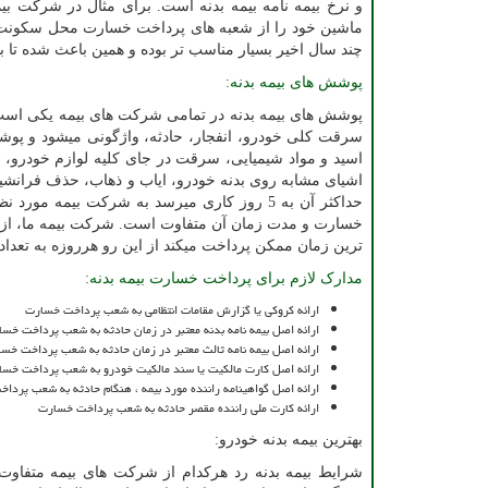
و نرخ بیمه نامه بیمه بدنه است. برای مثال در شرکت بیم
ماشین خود را از شعبه های پرداخت خسارت محل سکونت خو
چند سال اخیر بسیار مناسب تر بوده و همین باعث شده تا بی
پوشش های بیمه بدنه:
پوشش های بیمه بدنه در تمامی شرکت های بیمه یکی است 
سرقت کلی خودرو، انفجار، حادثه، واژگونی میشود و پوشش 
اسید و مواد شیمیایی، سرقت در جای کلیه لوازم خودرو،
اشیای مشابه روی بدنه خودرو، ایاب و ذهاب، حذف فرانشیز
حداکثر آن به 5 روز کاری میرسد به شرکت بیم
خسارت و مدت زمان آن متفاوت است. شرکت بیمه ما، از م
ترین زمان ممکن پرداخت میکند از این رو هرروزه به تعداد 
مدارک لازم برای پرداخت خسارت بیمه بدنه:
ارائه کروکی یا گزارش مقامات انتظامی به شعب پرداخت خسارت
ارائه اصل بیمه نامه بدنه معتبر در زمان حادثه به شعب پرداخت خس
ارائه اصل بیمه نامه ثالث معتبر در زمان حادثه به شعب پرداخت خس
ارائه اصل کارت مالکیت یا سند مالکیت خودرو به شعب پرداخت خسا
ارائه اصل گواهینامه راننده مورد بیمه ، هنگام حادثه به شعب پردا
ارائه کارت ملی راننده مقصر حادثه به شعب پرداخت خسارت
بهترین بیمه بدنه خودرو:
شرایط بیمه بدنه رد هرکدام از شرکت های بیمه متفاوت 