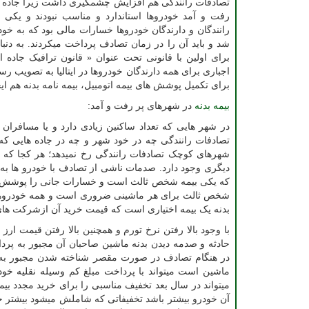
تصادفات رانندگی هم افزایش چشمگیری داشت زیرا جاده ه
رفت و آمد خودروها استاندارد و مناسب نبودند و یکی ا
رانندگان و دارندگان خودروها خسارات مالی بود که به خود
شد و باید آن را در زمان تصادف پرداخت میکردند. به دنب
برای اولین با قانونی تحت عنوان « قانون ترافیک جاده
اجباری برای همه دارندگان خودروها در ایتالیا به تصویب ر
برای تکمیل پوشش های بیمه اتومبیل، بیمه نامه بدنه هم ای
بیمه بدنه
در شهرهای پر رفت و آمد:
در شهر هایی که تعداد ساکنین زیادی دارد و یا مسافران ز
تصادفات رانندگی چه در خود شهر و چه در جاده هایی که ب
شهرهای کوچک تصادفات رانندگی رخ نمیدهد؛ هر کجا که خ
دیگری وجود دارد. صدمات ناشی از تصادف با خودرو ها به 
که یکی بیمه شخص ثالث است و خسارات جانی را پوشش مید
شخص ثالث برای هر ماشینی ضروری است و همه خودروها باید
بدنه یک بیمه اختیاری است که قیمت خرید آن ازشرکت ها
با وجود بالا رفتن نرخ تورم و همچنین بالا رفتن قیمت ار
حادثه و صدمه دیدن بدنه ماشین صاحبان آن مجبور به پر
در هنگام تصادف در صورت مقصر شناخته شدن مجبور به 
ماشین است میتواند با پرداخت مبلغ کم وسیله نقلیه خود 
میتواند در سال بعد تخفیف مناسبی را برای خرید مجدد بی
آن خودرو بیشتر باشد تخفیفاتی که شاملش میشود بیشتر خو