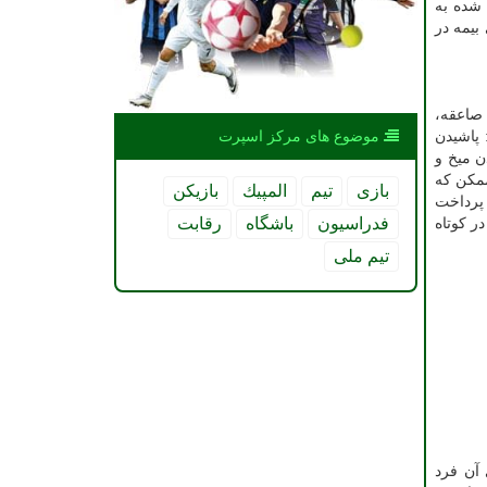
 شده به
بیمه در
 صاعقه،
موضوع های مركز اسپرت
 پاشیدن
ن میخ و
ممکن که
بازی
تیم
المپیك
بازیكن
 پرداخت
فدراسیون
باشگاه
رقابت
ر کوتاه
تیم ملی
 آن فرد