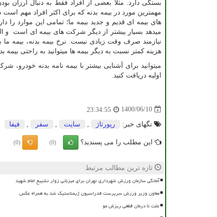
بستگی دارد. مثلا بعضی از افراد فقط به دنبال ارزان بو
مهمترین مورد در بیمه بدنه که برای اکثر افراد مهم ا
های بیمه ای قدیم و جدید بیمه ما؛ تمامی این موارد را دا
میدهد بسیار بیشتر از دیگر شرکت های بیمه ای است و البت
نیازمند صرف وقت زیادی نیست. نرخ بیمه بدنه، بیمه ما ب
هزینه کمتر نسبت به دیگر بیمه ها میتوانید به راحتی بیمه بدن
میتوانید برای آشنایی بیشتر با بیمه نامه بدنه خودرو، شر
اولیه دریافت کنید.
1400/06/10
23:34:55
تگهای خبر:
رپورتاژ
,
سایت
,
سفر
,
فیفا
این مطلب را می پسندید؟
(0)
(0)
تازه ترین مطالب مرتبط
آمادگی سازمان ورزش شهرداری تهران برای میزبانی زوار تشییع امام شهید
معاون وزیر ورزش سرپرست فدراسیون ژیمناستیک شد به همراه عکس
علت تا درمان قطعی ریزش مو