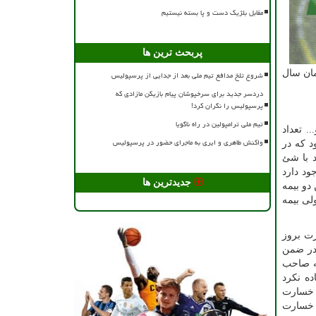
مقابل بلژیک دست و پا بسته نیستیم
پربحث ترین ها
مان سال
شروع تلخ مدافع تیم ملی بعد از جدایی از پرسپولیس
دردسر جدید برای سرخپوشان پیام بازیکن مازادی که
پرسپولیس را نگران کرد!
تیم ملی ترامپولین در راه ناگویا
. تعداد
واکنش طاهری و ایری به ماجرای حضور در پرسپولیس
د که در
د با شئ
ود دارد
جدیدترین ها
دو بیمه
لی بیمه
رت بروز
 در ضمن
ه صاحب
ده نکرد
ن خسارت
ت خسارت