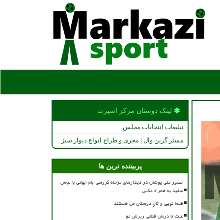
لینک دوستان مركز اسپرت
تبلیغات انتخابات مجلس
مستر گرین وال | مجری و طراح انواع دیوار سبز
پربیننده ترین ها
حضور ملی پوشان در دیدارهای مرحله گروهی جام جهانی با لباس
سفید به همراه عکس
قلعه نویی و تاج دوستان من هستند
علت تا درمان قطعی ریزش مو