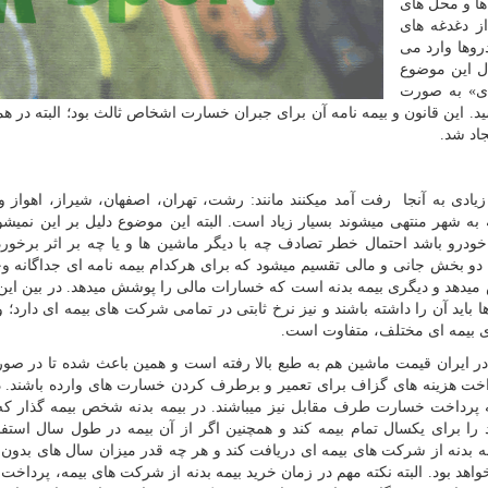
ا و محل های
ز دغدغه های
روها وارد می
ال این موضوع
 ای» به صورت
سید. این قانون و بیمه نامه آن برای جبران خسارت اشخاص ثالث بود؛ البته در ه
جاد شد.
یادی به آنجا رفت آمد میکنند مانند: رشت، تهران، اصفهان، شیراز، اهواز و..
ه شهر منتهی میشوند بسیار زیاد است. البته این موضوع دلیل بر این نمیشو
ودرو باشد احتمال خطر تصادف چه با دیگر ماشین ها و یا چه بر اثر برخور
دو بخش جانی و مالی تقسیم میشود که برای هرکدام بیمه نامه ای جداگانه وج
هد و دیگری بیمه بدنه است که خسارات مالی را پوشش میدهد. در بین این 
 آن را داشته باشند و نیز نرخ ثابتی در تمامی شرکت های بیمه ای دارد؛ و
ی بیمه ای مختلف، متفاوت است.
ز در ایران قیمت ماشین هم به طبع بالا رفته است و همین باعث شده تا در صو
داخت هزینه های گزاف برای تعمیر و برطرف کردن خسارت های وارده باشند.
پرداخت خسارت طرف مقابل نیز میباشند. در بیمه بدنه شخص بیمه گذار ک
را برای یکسال تمام بیمه کند و همچنین اگر از آن بیمه در طول سال استفا
مه بدنه از شرکت های بیمه ای دریافت کند و هر چه قدر میزان سال های بدو
اهد بود. البته نکته مهم در زمان خرید بیمه بدنه از شرکت های بیمه، پرداخ