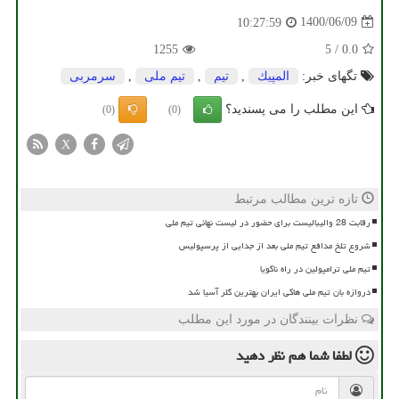
1400/06/09
10:27:59
1255
5
/
0.0
تگهای خبر:
المپیك
,
تیم
,
تیم ملی
,
سرمربی
این مطلب را می پسندید؟
(0)
(0)
X
تازه ترین مطالب مرتبط
رقابت 28 والیبالیست برای حضور در لیست نهائی تیم ملی
شروع تلخ مدافع تیم ملی بعد از جدایی از پرسپولیس
تیم ملی ترامپولین در راه ناگویا
دروازه بان تیم ملی هاکی ایران بهترین گلر آسیا شد
نظرات بینندگان در مورد این مطلب
لطفا شما هم
نظر دهید