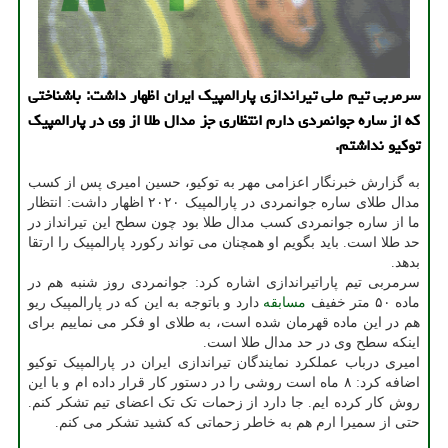
سرمربی تیم ملی تیراندازی پارالمپیک ایران اظهار داشت: باشناختی
که از ساره جوانمردی دارم انتظاری جز مدال طلا از وی در پارالمپیک
توکیو نداشتم.
به گزارش خبرنگار اعزامی مهر به توکیو، حسین امیری پس از کسب
مدال طلای ساره جوانمردی در پارالمپیک ۲۰۲۰ اظهار داشت: انتظار
ما از ساره جوانمردی کسب مدال طلا بود چون سطح این تیرانداز در
حد طلا است. باید بگویم او همچنان می تواند رکورد پارالمپیک را ارتقا
بدهد.
سرمربی تیم پاراتیراندازی اشاره کرد: جوانمردی روز شنبه هم در
ماده ۵۰ متر خفیف
مسابقه
دارد و باتوجه به این که در پارالمپیک ریو
هم در این ماده قهرمان شده است، به طلای او فکر می نماییم برای
اینکه سطح وی در حد مدال طلا است.
امیری درباب عملکرد نمایندگان تیراندازی ایران در پارالمپیک توکیو
اضافه کرد: ۸ ماه است روشی را در دستور کار قرار داده ام و با این
روش کار کرده ایم. جا دارد از زحمات تک تک اعضای تیم تشکر کنم.
حتی از سمیرا ارم هم به خاطر زحماتی که کشید تشکر می کنم.