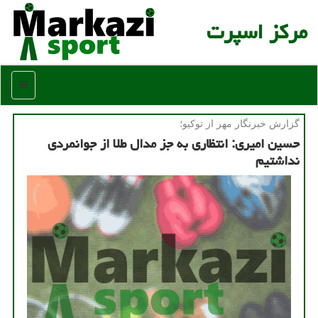
مركز اسپرت
منو
گزارش خبرنگار مهر از توكیو؛
حسین امیری: انتظاری به جز مدال طلا از جوانمردی
نداشتیم