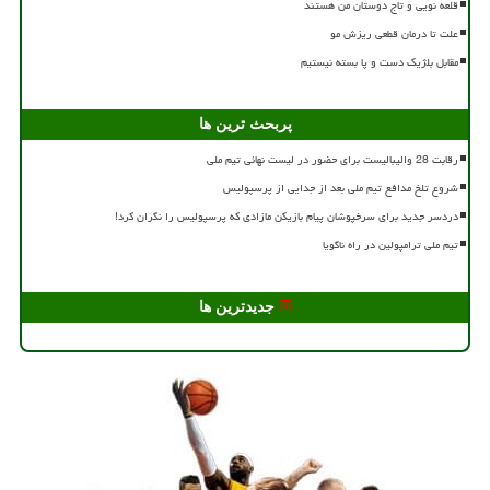
قلعه نویی و تاج دوستان من هستند
علت تا درمان قطعی ریزش مو
مقابل بلژیک دست و پا بسته نیستیم
پربحث ترین ها
رقابت 28 والیبالیست برای حضور در لیست نهائی تیم ملی
شروع تلخ مدافع تیم ملی بعد از جدایی از پرسپولیس
دردسر جدید برای سرخپوشان پیام بازیکن مازادی که پرسپولیس را نگران کرد!
تیم ملی ترامپولین در راه ناگویا
جدیدترین ها