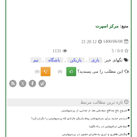
منبع:
مركز اسپرت
1400/06/08
21:20:12
1131
5
/
0.0
تگهای خبر:
بازی
,
بازیكن
,
باشگاه
,
تیم
این مطلب را می پسندید؟
(0)
(0)
X
تازه ترین مطالب مرتبط
شروع تلخ مدافع تیم ملی بعد از جدایی از پرسپولیس
دردسر جدید برای سرخپوشان پیام بازیکن مازادی که پرسپولیس را نگران کرد!
تیم ملی ترامپولین در راه ناگویا
واکنش طاهری و ایری به ماجرای حضور در پرسپولیس