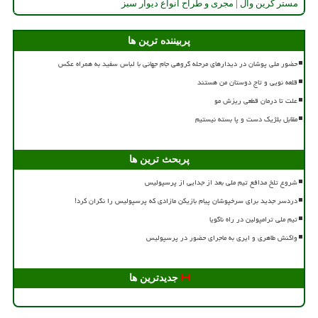
مستر گرین وال | مجری و طراح انواع دیوار سبز
پربیننده ترین ها
حضور ملی پوشان در دیدارهای مرحله گروهی جام جهانی با لباس سفید به همراه عکس
قلعه نویی و تاج دوستان من هستند
علت تا درمان قطعی ریزش مو
مقابل بلژیک دست و پا بسته نیستیم
پربحث ترین ها
شروع تلخ مدافع تیم ملی بعد از جدایی از پرسپولیس
دردسر جدید برای سرخپوشان پیام بازیکن مازادی که پرسپولیس را نگران کرد!
تیم ملی ترامپولین در راه ناگویا
واکنش طاهری و ایری به ماجرای حضور در پرسپولیس
جدیدترین ها