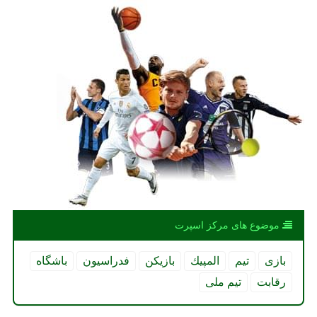
موضوع های مركز اسپرت
بازی
تیم
المپیك
بازیكن
فدراسیون
باشگاه
رقابت
تیم ملی