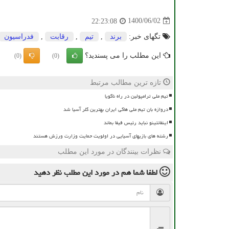
1400/06/02
22:23:08
تگهای خبر:
برند
,
تیم
,
رقابت
,
فدراسیون
این مطلب را می پسندید؟
(0)
(0)
تازه ترین مطالب مرتبط
تیم ملی ترامپولین در راه ناگویا
دروازه بان تیم ملی هاکی ایران بهترین گلر آسیا شد
اینفانتینو نباید رئیس فیفا بماند
رشته های بازیهای آسیایی در اولویت حمایت وزارت ورزش هستند
نظرات بینندگان در مورد این مطلب
لطفا شما هم
در مورد این مطلب
نظر دهید