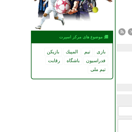
موضوع های مركز اسپرت
بازی
تیم
المپیك
بازیكن
فدراسیون
باشگاه
رقابت
تیم ملی