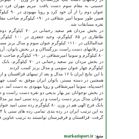
عنوان دوم را از آن 
همین طور سونیا امیر شقاقی در ۹۰+ کیلو
نقره مسابقات شد.
در بخش مردان هم سعید رحمانی 
طاطاری در ۸۵ کیلوگرم، 
عبدالمالکی در ۱۱۰+ کیلوگرم عنوان سوم و مدال برنز مسابقات را به خود اختصاص دادند.
۸۰ کیلوگرم و سونیا امیرشقاقی در ۹۰+ کیلوگرم صاحب عنوان سوم و برنده مدال برنز شدند.
کیلوگرم چهار عنوان سومی و مدال برنز کسب کردند.
با این نتایج ایران با ۱۶ مدال و بعد از تیمهای قزاقستان و ازبکستان عنوان سوم بزرگسالان آسیا را به خود اختصاص داد.
همچنین در دسته مستر، بانوان ایران موفق به کسب چهار
احمدپناه، سونیا امیرشقاقی و رویا مهبودی به دست آمد. در
جوانان مدال برنز دست راست و در رده سنی امید نیز مدا
بابک فرج الهی هم در وزن ۸۰ کیلوگرم رده سنی امید عنوان سوم بخش دست راست را از آن خود کرد.
گرفت. قزاقستان و قرقیزستان توانستند به ترتیب عناوین قهر
منبع:
markazisport.ir