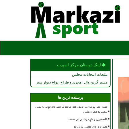
لینک دوستان مركز اسپرت
تبلیغات انتخابات مجلس
مستر گرین وال | مجری و طراح انواع دیوار سبز
پربیننده ترین ها
حضور ملی پوشان در دیدارهای مرحله گروهی جام جهانی با لباس
سفید به همراه عکس
قلعه نویی و تاج دوستان من هستند
علت تا درمان قطعی ریزش مو