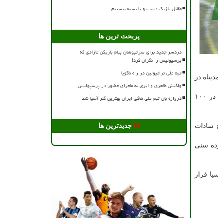
مقابل بلژیک دست و پا بسته نیستیم
پربحث ترین ها
دردسر جدید برای سرخپوشان پیام بازیکن مازادی که
پرسپولیس را نگران کرد!
تیم ملی ترامپولین در راه ناگویا
وگرم، ماهرخ سادات احمدپناه در
واکنش طاهری و ایری به ماجرای حضور در پرسپولیس
در بخش مردان نیز سعید رحمانی در ۷۰ کیلوگرم، بابک فرج اللهی در ۸۰ کیلوگرم، احسان طاطاری در ۸۵ کیلوگرم، احمد خراسانی در ۱۰۰
دروازه بان تیم ملی هاکی ایران بهترین گلر آسیا شد
خ سادات
جدیدترین ها
انست در رده سنی
ع ۳۱ مدال در جایگاه سوم آسیا قرار