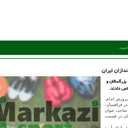
 اسپرت
بزرگسالان و
اص دادند.
رورش اندام،
در قزاقستان،
 صاحب عنوان
مان در قسمت
رگسالان و در وزن ۶۰ کیلوگرم بانوان آرزو