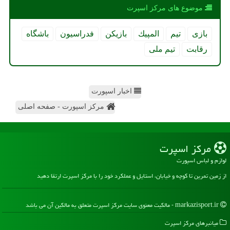
موضوع های مركز اسپرت
بازی
تیم
المپیك
بازیكن
فدراسیون
باشگاه
رقابت
تیم ملی
اخبار اسپورت
مرکز اسپورت - صفحه اصلی
مركز اسپرت
لوازم و لباس اسپورت
از زمین تمرین تا کوچه و خیابان، استایل و عملکرد خود را با مرکز اسپرت ارتقا دهید
markazisport.ir - مالکیت معنوی سایت مركز اسپرت متعلق به مالکین آن می باشد
میانبرهای مركز اسپرت