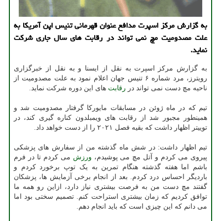
به گزارش مرکز اسپرت مدافع عنوان قهرمانی تنیس اپن آمریکا به
علت مصدومیت مچ نمی تواند در رقابت های سال جاری شرکت
نماید.
به گزارش مرکز اسپرت به نقل از ایسنا و به نقل از خبرگزاری
رویترز، مرد شماره ۶ تنیس جهان اعلام نمود به علت مصدومیت از
ناحیه مچ دست نمی تواند در
رقابت
های این دوره شرکت نماید.
تیم که در ماه ژوئن در مسابقات مایورکا گرفتار مصدومیت شد و
همینطور مجبور شد از رقابت های ویمبلدون کناره گیری کند، در
توییتر اظهار داشت که بقیه فصل ۲۰۲۱ را از دست خواهد داد.
تیم اظهار داشت: در شش ماه گذشته من از سفارش های پزشکی
پیروی می کردم و آتل مچ می پوشیدم،
ورزش
می کردم تا در فرم
باشم اما هفته گذشته هنگام تمرین به یک توپ برخورد کردم و
باردیگر احساس درد کردم. بعد از انجام برخی آزمایش ها، پزشکان
گفتند مچ دست من به فرصت بیشتری نیاز دارد، ازاین رو همه ما
توافق کردیم که زمان بیشتری استراحت کنم. تصمیم سختی بود اما
می دانم که این چیزی است که باید انجام دهم.