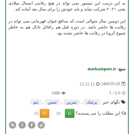
به این ترتیب این تنیسور نمی تواند در هیچ رقابتی امسال میلادی
یعنی ۲۰۲۱ شرکت نماید و باید خودش را برای سال بعد آماده کند.
این دومین سال متوالی است که مدافع عنوان قهرمانی نمی تواند در
رقابت ها حاضر باشد. در دوره قبل هم رافائل نادال هم به خاطر
شیوع کرونا در رقابت ها حاضر نشده بود.
منبع:
markazisport.ir
1400/05/28
13:21:12
1088
5
/
0.0
تگهای خبر:
پزشك
,
تمرین
,
تنیس
,
تیم
این مطلب را می پسندید؟
(0)
(0)
X