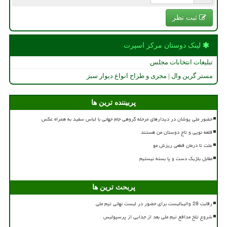
ثبت نظر
لینک دوستان مركز اسپرت
تبلیغات انتخابات مجلس
مستر گرین وال | مجری و طراح انواع دیوار سبز
پربیننده ترین ها
حضور ملی پوشان در دیدارهای مرحله گروهی جام جهانی با لباس سفید به همراه عکس
قلعه نویی و تاج دوستان من هستند
علت تا درمان قطعی ریزش مو
مقابل بلژیک دست و پا بسته نیستیم
پربحث ترین ها
رقابت 28 والیبالیست برای حضور در لیست نهائی تیم ملی
شروع تلخ مدافع تیم ملی بعد از جدایی از پرسپولیس