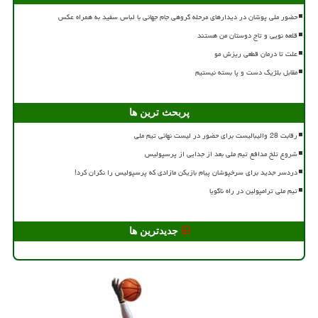
حضور ملی پوشان در دیدارهای مرحله گروهی جام جهانی با لباس سفید به همراه عکس
قلعه نویی و تاج دوستان من هستند
علت تا درمان قطعی ریزش مو
مقابل بلژیک دست و پا بسته نیستیم
پربحث ترین ها
رقابت 28 والیبالیست برای حضور در لیست نهائی تیم ملی
شروع تلخ مدافع تیم ملی بعد از جدایی از پرسپولیس
دردسر جدید برای سرخپوشان پیام بازیکن مازادی که پرسپولیس را نگران کرد!
تیم ملی ترامپولین در راه ناگویا
جدیدترین ها