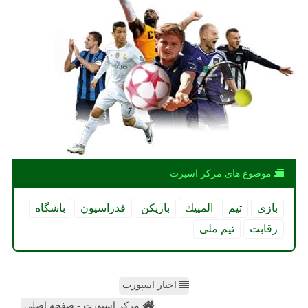
موضوع های مركز اسپرت
بازی
تیم
المپیك
بازیكن
فدراسیون
باشگاه
رقابت
تیم ملی
اخبار اسپورت
مرکز اسپورت - صفحه اصلی