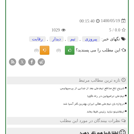
1400/05/19
00:15:40
1029
5
/
0.0
تگهای خبر:
پیروزی
,
تیم
,
دیدار
,
رقابت
این مطلب را می پسندید؟
(0)
(0)
X
تازه ترین مطالب مرتبط
شروع تلخ مدافع تیم ملی بعد از جدایی از پرسپولیس
تیم ملی ترامپولین در راه ناگویا
دروازه بان تیم ملی هاکی ایران بهترین گلر آسیا شد
اینفانتینو نباید رئیس فیفا بماند
نظرات بینندگان در مورد این مطلب
لطفا شما هم
نظر دهید