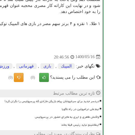
شود و در نهایت این کاراته کار مصری محجبه عنوان قهر
را به خود اختصاص دهد.
۱ طلا، ۱ نقزه و ۴ برنز سهم مصر در بازی های المپیک توکیو بوده است.
1400/05/16
20:46:56
تگهای خبر:
المپیك
,
بازی
,
قهرمانی
,
ورزش
این مطلب را می پسندید؟
(0)
(0)
تازه ترین مطالب مرتبط
دردسر جدید برای سرخپوشان پیام بازیکن مازادی که پرسپولیس را نگران کرد!
تیم ملی ترامپولین در راه ناگویا
واکنش طاهری و ایری به ماجرای حضور در پرسپولیس
اینفانتینو نباید رئیس فیفا بماند
نظرات بینندگان در مورد این مطلب