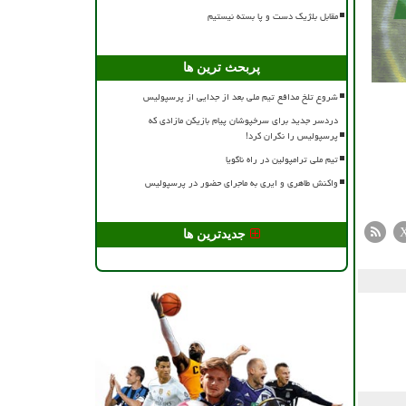
مقابل بلژیک دست و پا بسته نیستیم
پربحث ترین ها
شروع تلخ مدافع تیم ملی بعد از جدایی از پرسپولیس
دردسر جدید برای سرخپوشان پیام بازیکن مازادی که
پرسپولیس را نگران کرد!
تیم ملی ترامپولین در راه ناگویا
واکنش طاهری و ایری به ماجرای حضور در پرسپولیس
جدیدترین ها