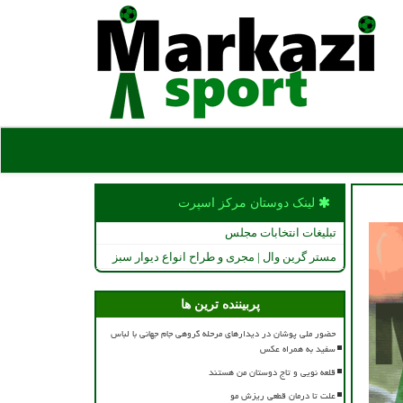
لینک دوستان مركز اسپرت
تبلیغات انتخابات مجلس
مستر گرین وال | مجری و طراح انواع دیوار سبز
پربیننده ترین ها
حضور ملی پوشان در دیدارهای مرحله گروهی جام جهانی با لباس
سفید به همراه عکس
قلعه نویی و تاج دوستان من هستند
علت تا درمان قطعی ریزش مو