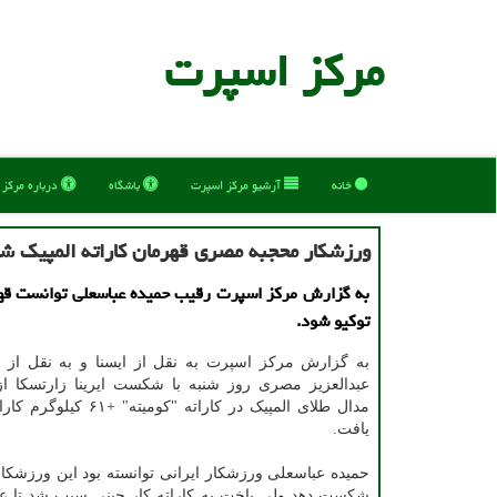
مركز اسپرت
خانه
آرشیو مركز اسپرت
باشگاه
درباره مركز
ورزشکار محجبه مصری قهرمان کاراته المپیک ش
به گزارش مرکز اسپرت رقیب حمیده عباسعلی توانست قه
توکیو شود.
به گزارش مرکز اسپرت به نقل از ایسنا و به نقل از رو
عبدالعزیز مصری روز شنبه با شکست ایرینا زارتسکا از 
مدال طلای المپیک در کاراته "کومی
یافت.
حمیده عباسعلی ورزشکار ایرانی توانسته بود این ورزشکار 
شکست دهد ولی باخت به کاراته کار چینی سبب شد تا 