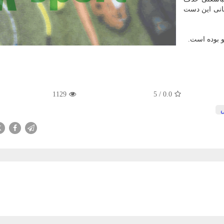
مانی این دست
1129
5
/
0.0
X