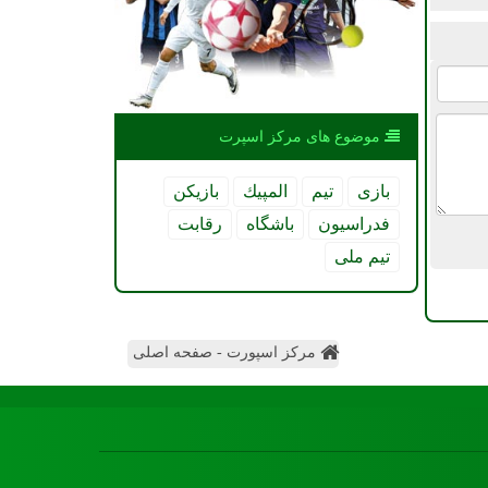
موضوع های مركز اسپرت
بازی
تیم
المپیك
بازیكن
فدراسیون
باشگاه
رقابت
تیم ملی
مرکز اسپورت - صفحه اصلی