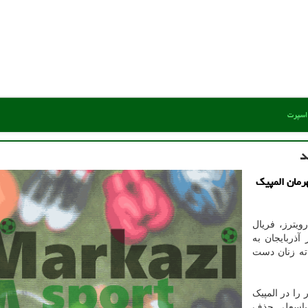
 اسپرت
د
رمان المپیک
یترز، فریال
آذربایجان به
ته" +۶۱ کیلوگرم کاراته زنان دست
را در المپیک
عباسعلی حذف