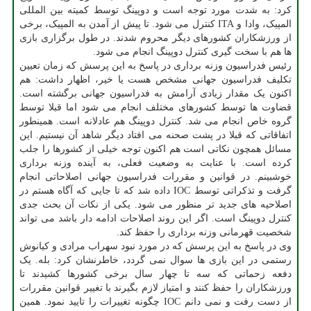
کرد: به شدت مورد توجه است و دوپینگ توسط کمیته بین المللی
المپیک، وادا و ITA کنترل می شود. تا پیش از آمدن به المپیک، برخی
از ورزشکاران کشورهای دیگر محروم شدند. در طول برگزاری بازی
ها هم با سخت گیری کنترل دوپینگ انجام می شود.
رئیس فدراسیون وزنه برداری در پاسخ به این پرسش که زمان تعیین
تکلیف فدراسیون جهانی مشخص هست یا خیر، اظهار داشت: هم
اکنون یک مقدار زیادی آرامش به فدراسیون جهانی برگشته است.
قضاوت ها توسط کشورهای مختلف انجام می شود اما قبلا توسط
گروه خاص انجام می شد. کنترل دوپینگ هم عادلانه است. همینطور
اتفاقاتی که قبلا در پشت صحنه می افتاد دیگر شاهد آن نیستیم. این
مسائل همچون نکاتی است هم اکنون توجه خیلی از کشورها را جلب
کرده است. با عنایت به وضعیت فعلی، به آینده وزنه برداری
خوشبینم. در قوانین و مقررات فدراسیون جهانی اصلاحاتی انجام
گرفت و تذکراتی توسط IOC داده شد که تا جایی که آگاه هستم در
اصلاحیه های جدید تر منظور می شود. یکی از نکات آن بحث جدی
کنترل دوپینگ است. اگر این روند اصلاحات ادامه دار باشد می تواند
شخصیت قهرمانی وزنه برداری را حفظ کند.
وی در پاسخ به این پرسش که در مورد نبود سهراب مرادی و کیانوش
رستمی در این بازی ها سوال نمی گردد، خاطرنشان کرد: بله. یک
دفعه زحماتی که سه تا چهار سال برخی کشورها کشیدند تا
ورزشکاران را حفظ کنند و امتیاز لازم بگیرند با تغییر قوانین مقررات
از دست رفت و نمی دانم IOC چگونه تغییرات را تایید نمود. همین