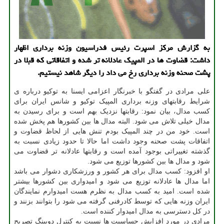
به گزارش مرکز اسپرت رئیس فدراسیون وزنه برداری اظهار
داشت: قضاوت ها در المپیک عادلانه تر شده و اتفاقاتی که قبلا در
پشت صحنه وزنه برداری رخ می داد را دیگر شاهد نیستیم.
علی مرادی در گفتگو با خبرنگار اعزامی ایسنا به توکیو درباره ی
شرایط رقابتهای وزنه برداری المپیک توکیو و شانس ایران برای
کسب مدال، بیان نمود: رقابتها نزدیک بهم است و برای رسیدن به
مدال خیلی تلاش می شود. البته مدال ها بین کشورها هم پخش شده
است. خود من در چند المپیک بودم تنش هایی از لحاظ قضاوت و
اتفاقات پشت صحنه وجود داشت اما حالا تا حدود زیادی نسبت به
گذشته تغییراتی بوجود آمده است و رقابتها عادلانه تر قضاوت می
شود و مدال ها بین کشورها توزیع می شود.
او افزود: کسب مدال برای هر کشور و ورزشکاری دشوار می باشد
اما مدال ها عادلانه توزیع می شود و امیدواری بین کشورها بیشتر
شده است. امید به کسب مدال به نظرم هست امیدوارم نمایندگان
ایران وزنه هایی که توسط کادرفنی گرفته می شود را بتوانند بزنند و
در کل دسترسی به مدال امیدوار کننده است.
مرادی در مورد افزایش حساسیت ها نسبت به کنترل دوپینگ تصریح