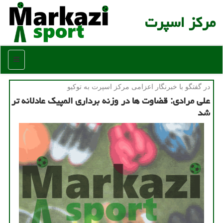
مركز اسپرت
منو
در گفتگو با خبرنگار اعزامی مركز اسپرت به توكیو
علی مرادی: قضاوت ها در وزنه برداری المپیك عادلانه تر
شد