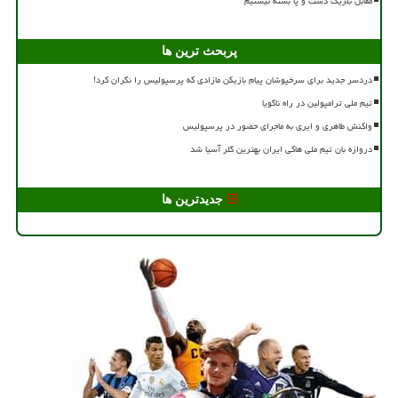
مقابل بلژیک دست و پا بسته نیستیم
پربحث ترین ها
دردسر جدید برای سرخپوشان پیام بازیکن مازادی که پرسپولیس را نگران کرد!
تیم ملی ترامپولین در راه ناگویا
واکنش طاهری و ایری به ماجرای حضور در پرسپولیس
دروازه بان تیم ملی هاکی ایران بهترین گلر آسیا شد
جدیدترین ها