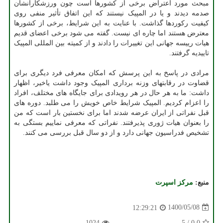
مبحث مورد اعتراض برخی از کشورها است چون ورزشکارانشان
صدمه دیدند و یا در المپیک نیستند که این اتفاق تأثیر منفی روی
کیفیت رکوردها گذاشت. با عنایت به این شرایط، برخی از کشورها
معترض هستند اما چاره ای نیست. گفته می شود برخی اعضای قدیم
هیات رییسه جهانی این تغییرات را دادند و از کمیته بین المللی المپیک
تاییدیه گرفتند.
مرادی در پاسخ به این پرسش که امکان معرفی فرد دیگری برای
قضاوت در رقابتهای وزنه برداری المپیک وجود داشت یاخیر، اظهار
داشت: ما به هر حال در هر رویدادی برای جایگاه های مختلف، افراد
را اعزام کردیم. المپیک شرایط خاص خویش را می طلبد. دوره های
قبل نفراتی از ایران عرضه شدند اما برای نخستین بار است که من
را بعنوان هیات ژوری پذیرفتند. نفراتی که معرفی نماییم بستگی به
تشخیص فدراسیون جهانی دارد و از دو سال قبل بررسی می کنند.
منبع:
مركز اسپرت
1400/05/08
12:29:21
1024
5
/
0.0