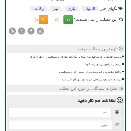
تگهای خبر:
المپیك
,
بازی
,
تیم
,
رقابت
این مطلب را می پسندید؟
(0)
(0)
X
تازه ترین مطالب مرتبط
دردسر جدید برای سرخپوشان پیام بازیکن مازادی که پرسپولیس را نگران کرد!
تیم ملی ترامپولین در راه ناگویا
واکنش طاهری و ایری به ماجرای حضور در پرسپولیس
دروازه بان تیم ملی هاکی ایران بهترین گلر آسیا شد
نظرات بینندگان در مورد این مطلب
لطفا شما هم
نظر دهید