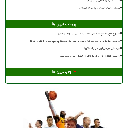
علت تا درمان قطعی ریزش مو
مقابل بلژیک دست و پا بسته نیستیم
پربحث ترین ها
شروع تلخ مدافع تیم ملی بعد از جدایی از پرسپولیس
دردسر جدید برای سرخپوشان پیام بازیکن مازادی که پرسپولیس را نگران کرد!
تیم ملی ترامپولین در راه ناگویا
واکنش طاهری و ایری به ماجرای حضور در پرسپولیس
جدیدترین ها