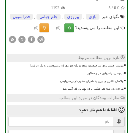
1192
5
/
0.0
تگهای خبر:
بازی
,
پیروزی
,
جام جهانی
,
فدراسیون
این مطلب را می پسندید؟
(0)
(0)
X
تازه ترین مطالب مرتبط
دردسر جدید برای سرخپوشان پیام بازیکن مازادی که پرسپولیس را نگران کرد!
تیم ملی ترامپولین در راه ناگویا
واکنش طاهری و ایری به ماجرای حضور در پرسپولیس
دروازه بان تیم ملی هاکی ایران بهترین گلر آسیا شد
نظرات بینندگان در مورد این مطلب
لطفا شما هم
نظر دهید