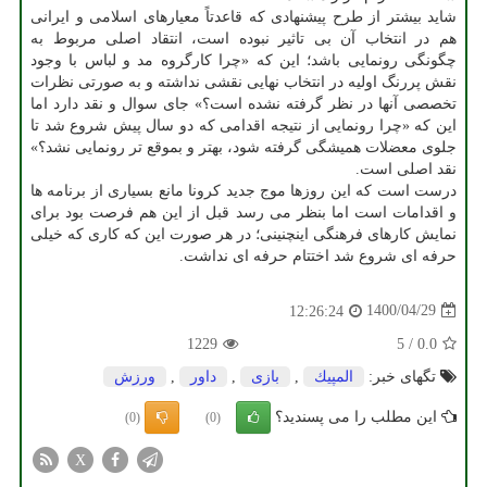
شاید بیشتر از طرح پیشنهادی که قاعدتاً معیارهای اسلامی و ایرانی
هم در انتخاب آن بی تاثیر نبوده است، انتقاد اصلی مربوط به
چگونگی رونمایی باشد؛ این که «چرا کارگروه مد و لباس با وجود
نقش پررنگ اولیه در انتخاب نهایی نقشی نداشته و به صورتی نظرات
تخصصی آنها در نظر گرفته نشده است؟» جای سوال و نقد دارد اما
این که «چرا رونمایی از نتیجه اقدامی که دو سال پیش شروع شد تا
جلوی معضلات همیشگی گرفته شود، بهتر و بموقع تر رونمایی نشد؟»
نقد اصلی است.
درست است که این روزها موج جدید کرونا مانع بسیاری از برنامه ها
و اقدامات است اما بنظر می رسد قبل از این هم فرصت بود برای
نمایش کارهای فرهنگی اینچنینی؛ در هر صورت این که کاری که خیلی
حرفه ای شروع شد اختتام حرفه ای نداشت.
1400/04/29
12:26:24
1229
5
/
0.0
تگهای خبر:
المپیك
,
بازی
,
داور
,
ورزش
این مطلب را می پسندید؟
(0)
(0)
X