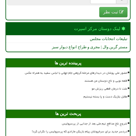
ثبت نظر
لینک دوستان مركز اسپرت
تبلیغات انتخابات مجلس
مستر گرین وال | مجری و طراح انواع دیوار سبز
پربیننده ترین ها
حضور ملی پوشان در دیدارهای مرحله گروهی جام جهانی با لباس سفید به همراه عکس
قلعه نویی و تاج دوستان من هستند
علت تا درمان قطعی ریزش مو
مقابل بلژیک دست و پا بسته نیستیم
پربحث ترین ها
شروع تلخ مدافع تیم ملی بعد از جدایی از پرسپولیس
دردسر جدید برای سرخپوشان پیام بازیکن مازادی که پرسپولیس را نگران کرد!