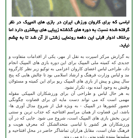
لباسی که برای کاروان ورزش ایران در بازی های المپیک در نظر
گرفته شده نسبت به دوره های گذشته زیبایی های بیشتری دارد اما
برخلاف ادوار قبلی این دفعه رونمایی زشتی از آن شد تا به چشم
نیاید.
به گزارش مرکز اسپرت به نقل از مهر، یکی از اقدامات متفاوت و
جدیدی که کمیته ملی المپیک برای این دوره بازی های المپیک انجام
داد، طراحی لباس اعضای کاروان اعزامی به توکیو زیر نظر کارگروه
مد و لباس وزارت فرهنگ و ارشاد اسلامی بود تا چالش هایی که پنج
سال پیش و پیش از بازی های المپیک ریو برای این کمیته و مسئولان
وقتش به وجود آمده بود، تکرار نشود.
به هر حال لباس و طراحی آن برای ورزشکاران المپیکی مقوله
مهمی است که می تواند دست مایه ای برای قضاوت چگونگی
حضور کشورها در المپیک - به ویژه قبل از شروع مدال آوری ها-
باشد، این قضاوت از همان مراسم افتتاحیه که جذاب ترین و سنتی
ترین بخش بازی های المپیک است، شروع می شود. جایی که در آن
ورزشکاران هر کشور با لباسی متحدالشکل که معرفِ هویت و
فرهنگ شان است، مقابل هزاران تماشاگر حاضر در محلِ افتتاحیه و
میلیونها بیننده تلویزیونی رژه می روند.