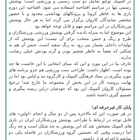
در المپیک توکیو شامل دو ستِ رسمی و ورزشی است؛ پوشش
رسمی تنها در مراسم افتتاحیه استفاده می شود. افتتاحیه این دوره
بازی ها به خاطر کرونا و پروتکلهای بهداشتی محدود و با حضور
مختصر نمایندگان کاروان برگزار می گردد اما به هر حال پوشش
ورزشکاران در این مراسم مهم و قابل توجه خواهد بود
این موضوع اما به منزله نادیده گرفتن پوشش ورزشی ورزشکاران و
طرح و رنگ و جنس منتخب برای آن نیست؛ این پوشش که از
تولیدات داخلی بشمار می رود به رنگ سفید است، جنس آن هم به
شکلی که بعضاً به خاطر ضخیم بودن و گرم بودنش خیلی رضایت
ندارند.
عارف نیا در این مورد و این که مبنای انتخابی با این خاصیت ها چه
بوده است، اظهار داشت: طراحی ست ورزشی هم جزو برنامه های
مورد پیگیری در ستاد فرهنگی المپیک و کارگروه مد و لباس بود اما در
نهایت پروسه کار در این بخش از مجموعه ما خارج شد! ترجیح
مسئولان کاروان المپیک این بود که خودشان دراین زمینه پیگیری و
تصمیم گیری داشته باشند.
پایان کار غیرحرفه ای!
در هر صورت این که بالاخره پس از دو سال و انجام «اولین» های
قابل توجه در ارتباط با طراحی پوشش ورزشکاران ایران در بازی
های المپیک مشخص شد که این پوشش به چه شکل است و چه رنگ
اما درست وقتی که نخستین گروه ورزشکاران در فاصله یکی دو
ساعته تا اعزام قرار داشتند.