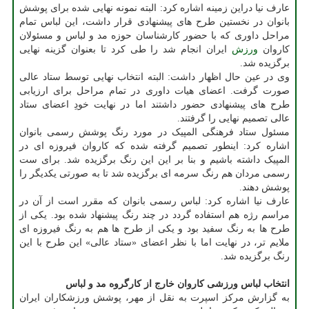
عارف نیا دراین زمینه اشاره کرد: البته نمونه نهایی شده برای پوشش
بانوان در نخستین طرح های پیشنهادی قرار داشت، این لباس تمام
مراحل داوری که با حضور کارشناسان حوزه مد و لباس و مسئولان
کاروان
ورزش
ایران انجام شد را طی کرد تا بعنوان گزینه نهایی
برگزیده شد.
وی در عین حال اظهار داشت: البته انتخاب نهایی توسط ستاد عالی
صورت گرفت. اعضای هیات داوری در تمام مراحل برای ارزیابی
طرح های پیشنهادی حضور داشتند اما در نهایت خودِ اعضای ستاد
عالی تصمیم نهایی را گرفتند.
مسئول ستاد فرهنگی المپیک در مورد رنگ پوشش رسمی بانوان
اشاره کرد: اینطور تصمیم گرفته شده که کاروان فیروزه ای در
المپیک داشته باشیم و بنا بر این این رنگ برگزیده شد. برای ست
رسمی مردان هم رنگ سرمه ای برگزیده شد تا به صورتی یکدیگر را
پوشش دهند.
عارف نیا اشاره کرد: لباس رسمی بانوان که مقرر است از آن در
مراسم رژه هم استفاده گردد در چند رنگ پیشنهاد شده بود. یکی از
طرح ها به رنگ سفید بود و یکی از طرح ها هم به رنگ فیروزه ای
ملایم تر، در نهایت اما با نظر اعضای «ستاد عالی» این طرح با این
رنگ برگزیده شد.
انتخاب لباس ورزشی کاروان خارج از کارگروه مد و لباس
به گزارش مرکز اسپرت به نقل از مهر، پوشش ورزشکاران ایران