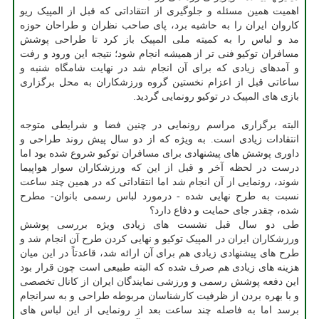
اهمیت همین مسئله و جلوگیری از انتقاداتی که قبل از المپیک ریو
کاروان ایران را به حاشیه برد، پای صاحب نظران و طراحان حوزه
مد و لباس را به کمیته ملی المپیک باز کرد تا طراحی پوشش
مسافران توکیو فنی تر از همیشه انجام شود؛ نتیجه این ورود و رفت
و آمدهای زیادی که برای آن انجام شد در نهایت شامگاه شنبه و
ساعاتی قبل از اعزام نخستین گروه ورزشکاران به محل برگزاری
بازی های المپیک در توکیو رونمایی گردید.
البته برگزاری مراسم رونمایی در چنین فضا و شرایطی متوجه
انتقادات زیادی است. به ویژه که از دو سال پیش روند طراحی و
داوری پوشش های پیشنهادی برای مسافران توکیو شروع شده بود اما
درست در لحظه آخر و قبل از این که ورزشکاران سوار هواپیما
شوند، رونمایی از آن انجام شد اما انتقاداتی که در همین چند ساعت
نسبت به طرح نهایی شده - درمورد لباس رسمی بانوان- مطرح
شده، چقدر جای حمایت و دفاع دارد؟
طی دو سال قبل نشست های زیادی ویژه بررسی پوشش
ورزشکاران ایران در المپیک توکیو و نهایی کردن طرح آن انجام شد و
طرح های پیشنهادی زیادی هم برای آن ارائه شد، قاعدتاً در این میان
هزینه های زیادی هم صرف شده که البته طبیعی است چون قرار بود
این دفعه پوشش رسمی و ورزشی نمایندگان ایران از کانال تخصصی
و با بهره بردن از ظرفیت کارشناسان مربوطه طراحی و به سرانجام
برسد اما به فاصله چند ساعت بعد از رونمایی از این لباس های