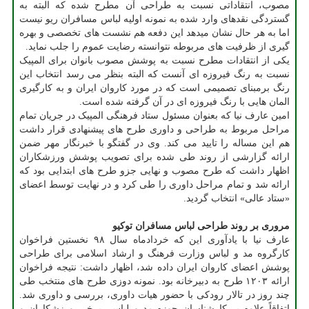
مصوب، انتقاداتی نسبت به طراحی آن مطرح شده که البته به
گستردگی نقدهای وارد شده به نمونه اولیه لباس مسافران ریو نیست
اما به هر حال نشان میدهد این دفعه هم نشست های تخصصی و بهره
گیری از ظرفیت های مربوطه نتوانسته رضایت عموم را جلب نماید.
یکی از انتقادات مطرح نسبت به پوشش مصوب بانوان برای المپیک
نسبت به رنگ فیروزه ای آنست که البته بنظر می رسد انتخاب این
رنگ برمبنای تصمیمی است که در مورد کاروان ایران و به کارگیری
المان هایی با رنگ فیروزه ای در آن گرفته شده است.
امین عارف نیا که بعنوان مسئول ستاد فرهنگی المپیک در جریان تمام
مراحل مربوط به طراحی و داوری طرح های پیشنهادی قرار داشت
هم این مساله را تایید می کند. وی در گفتگو با خبرنگار مهر ضمن
ارائه گزارشی از روند طی شده برای تصویب پوشش ورزشکاران
اظهار داشت که طرح مصوب و نهایی جزو طرح های ابتدایی بود که
ارائه شد و تمام مراحل داوری را طی کرد و در نهایت توسط اعضای
«ستاد عالی» انتخاب گردید.
مروری بر روند طراحی لباس مسافران توکیو
عارف نیا با یادآوری این که خردادماه سال ۹۸ نخستین فراخوان
کارگروه مد و لباس وزارت فرهنگ و ارشاد اسلامی برای طراحی
پوشش اعضای کاروان ایران داده شد، اظهار داشت: نتیجه فراخوان
ارائه ۱۲۰۳ طرح به دبیرخانه بود. نمونه دوزی طرح های منتخب طی
چند روز در تالار رودکی با حضور هیات داوری، بررسی و داوری شد.
اتفاقاً علاوه بر کارشناسان حوزه مد و لباس، برخی ورزشکاران و