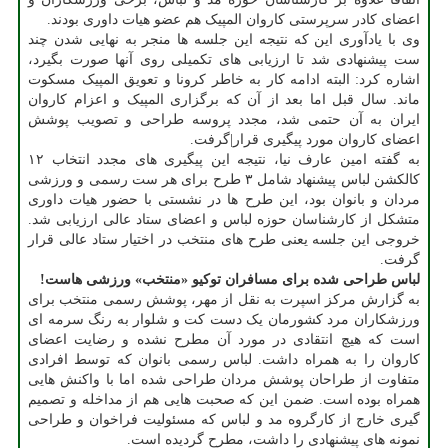
اعضای کادر سرپرستی کاروان المپیک هم عضو هیات داوری بودند.
وی با یادآوری این که نتیجه این جلسه ها منجر به نهایی شدن چند
ست پیشنهادی شد تا ارزیابی های تکمیلی روی آنها صورت بگیرد،
اشاره کرد: البته ادامه کار به خاطر کرونا و تعویق المپیک مسکوت
ماند. سال قبل اما بعد از آن که برگزاری المپیک و اعزام کاروان
ایران به آن حتمی شد، مجدد پروسه طراحی و تصویب پوشش
اعضای کاروان مورد پیگیری قرار|گرفت.
به گفته امین عارف نیا، نتیجه این پیگیری های مجدد انتخاب ۱۲
کالکشن لباس پیشنهاد شامل ۳ طرح برای هر ست رسمی و ورزشی
مردان و بانوان بود، این طرح ها در نشستی با حضور هیات داوری
متشکل از کارشناسان حوزه لباس و اعضای ستاد عالی ارزیابی شد.
خروجی این جلسه یعنی طرح های منتخب در اختیار ستاد عالی قرار
گرفت.
لباس طراحی شده برای مسافران توکیو «منتخب» ورزشی هاست!
به گزارش مرکز اسپرت به نقل از مهر، پوشش رسمی منتخب برای
ورزشکاران مرد کشورمان یک دست کت و شلوار به رنگ سرمه ای
است که هیچ انتقادی در مورد آن مطرح نشده و رضایت اعضای
کاروان را به همراه داشت. لباس رسمی بانوان که توسط افرادی
متفاوت از طراحان پوشش مردان طراحی شده اما با واکنش هایی
همراه بوده است. ضمن این که صحبت هایی هم از مداخله و تصمیم
گیری خارج از کارگروه مد و لباس که مسئولیت فراخوان و طراحی
نمونه های پیشنهادی را داشت، مطرح گردیده است.