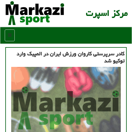
مركز اسپرت
منو
كادر سرپرستی كاروان ورزش ایران در المپیك وارد
توكیو شد