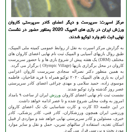
مرکز اسپرت: سرپرست و دیگر اعضای کادر سرپرستی کاروان
ورزش ایران در بازی های المپیک 2020 بمنظور حضور در نشست
نهایی ثبت نام وارد توکیو شدند.
به گزارش مرکز اسپرت به نقل از روابط عمومی کمیته ملی المپیک،
طبق روال بازیهای آسیایی و المپیک ثبت نام نهایی اعضای کاروان های
مختلف (DRM) یک هفته پیش از شروع بازی ها و با حضور سرپرست
کاروان در محل برگزاری بازیها (Olympic Village ) برگزار می گردد.
به همین منظور دکتر نصراله سجادی سرپرست کاروان اعزامی
ایران به بازی های المپیک ۲۰۲۰ توکیو همراه با فرید فتاحیان، فاطمه
موسوی زاده، حمید سلامی و مهدی چراغی اعضای کادر سرپرستی
عصر روز گذشته وارد توکیو شدند.
نشست ثبت نام نهایی اعضای کاروان
ورزش
ایران از ساعت ۹ بامداد
امروز به وقت محلی شروع شده و تا عصر ادامه خواهد داشت.
در این جلسه ID کارت و کارت شناسایی تک تک اعضای کاروان
ورزشی ایران همچون ورزشکاران، کادر فنی، کادر پزشکی، کادر
خبری، مسئولین و کادر سرپرستی نهایی خواهد شد و مواردی از قبیل
اسکان تغذیه، استفاده از سالنهای تمرین، حمل و نقل و سایر موارد
مورد بحث و بررسی قرار می گیرد.