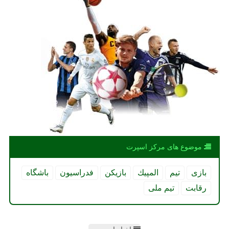
موضوع های مركز اسپرت
بازی
تیم
المپیك
بازیكن
فدراسیون
باشگاه
رقابت
تیم ملی