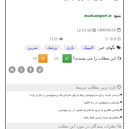
منبع:
markazisport.ir
1400/04/24
12:13:18
1153
5
/
0.0
تگهای خبر:
المپیك
,
بازی
,
پزشك
,
تمرین
این مطلب را می پسندید؟
(0)
(0)
X
تازه ترین مطالب مرتبط
دردسر جدید برای سرخپوشان پیام بازیکن مازادی که پرسپولیس را نگران کرد!
تیم ملی ترامپولین در راه ناگویا
واکنش طاهری و ایری به ماجرای حضور در پرسپولیس
اینفانتینو نباید رئیس فیفا بماند
نظرات بینندگان در مورد این مطلب