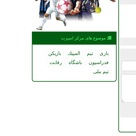
موضوع های مركز اسپرت
بازی
تیم
المپیك
بازیكن
فدراسیون
باشگاه
رقابت
تیم ملی