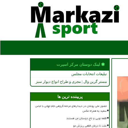
لینک دوستان مركز اسپرت
تبلیغات انتخابات مجلس
مستر گرین وال | مجری و طراح انواع دیوار سبز
پربیننده ترین ها
حضور ملی پوشان در دیدارهای مرحله گروهی جام جهانی با لباس
سفید به همراه عکس
قلعه نویی و تاج دوستان من هستند
علت تا درمان قطعی ریزش مو