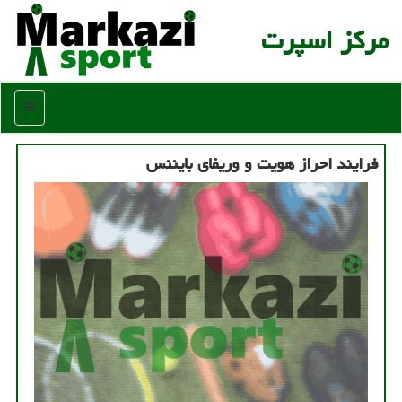
مركز اسپرت
منو
فرایند احراز هویت و وریفای بایننس