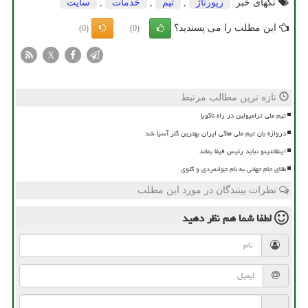
تگهای خبر:
رپورتاژ
,
تیم
,
خدمات
,
سایت
این مطلب را می پسندید؟
(0)
(0)
X
تازه ترین مطالب مرتبط
تیم ملی ترامپولین در راه ناگویا
دروازه بان تیم ملی هاکی ایران بهترین گلر آسیا شد
اینفانتینو نباید رئیس فیفا بماند
طلای جام جهانی به نام جوانمردی و گلوی
نظرات بینندگان در مورد این مطلب
لطفا شما هم
نظر دهید