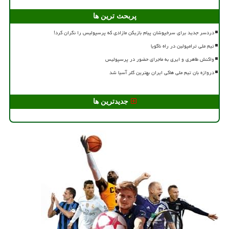
پربحث ترین ها
دردسر جدید برای سرخپوشان پیام بازیکن مازادی که پرسپولیس را نگران کرد!
تیم ملی ترامپولین در راه ناگویا
واکنش طاهری و ایری به ماجرای حضور در پرسپولیس
دروازه بان تیم ملی هاکی ایران بهترین گلر آسیا شد
جدیدترین ها