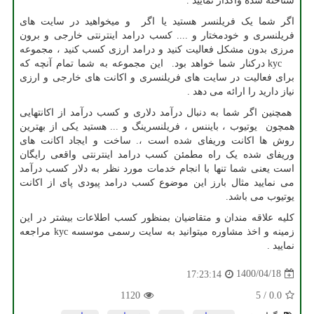
شناخته شده واگذار نمایید .
اگر شما یک فریلنسر هستید یا اگر و میخواهید در سایت های
فریلنسری و خودمختار و .... کسب درامد اینترنتی خارجی و برون
مرزی بدون مشکل فعالیت کنید و درامد ارزی کسب کنید ، مجموعه
kyc
درکنار شما خواهد بود. این مجموعه به شما تمام آنچه که
برای فعالیت در سایت های فریلنسری و اکانت های خارجی و ارزی
نیاز دارید را ارائه می دهد .
همچنین اگر شما به دنبال درآمد دلاری و کسب درآمد از اکانتهایی
همچون یوتیوب ، بایننس ، فریلنسرینگ و ... هستید یکی از بهترین
روش ها اکانت وریفای شده است ،. ساخت و ایجاد اکانت های
وریفای شده یک راه مطمئن کسب درامد اینترنتی واقعی رایگان
است یعنی شما تنها با انجام خدمات مورد نظر به دلار کسب درآمد
می نمایید مثال بارز این موضوع کسب درامد پیودی پای از اکانت
یوتیوب می باشد.
کلیه علاقه مندان و متقاضیان بمنظور کسب اطلاعات بیشتر در این
زمینه و اخذ مشاوره میتوانید به سایت رسمی موسسه
kyc
مراجعه
نمایید .
1400/04/18
17:23:14
1120
5
/
0.0