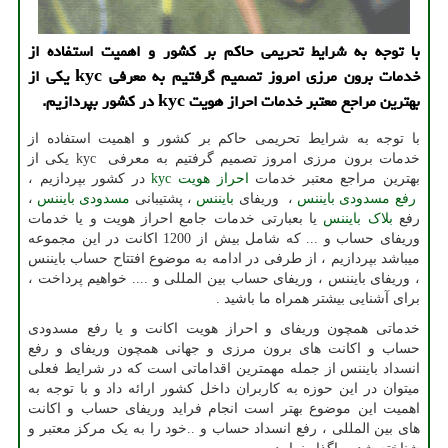
با توجه به شرایط تحریمی حاكم بر كشور و اهمیت استفاده از
خدمات برون مرزی امروز تصمیم گرفتیم به معرفی kyc یكی از
بهترین مراجع معتبر خدمات احراز هویت kyc در كشور بپردازیم.
با توجه به شرایط تحریمی حاکم بر کشور و اهمیت استفاده از
خدمات برون مرزی امروز تصمیم گرفتیم به معرفی
kyc
یکی از
بهترین مراجع معتبر خدمات
احراز هویت
kyc
در کشور بپردازیم ،
رفع مسدودی بایننس
، وریفای
بایننس
، پشتیبانی
مسدودی بایننس
،
رفع
بلاک بایننس
یا بعبارتی خدمات جامع احراز هویت و یا خدمات
وریفای حساب و ... که شامل بیش از 1200 اکانت در این مجموعه
میباشد بپردازیم ، از طرفی در ادامه به موضوع افتتاح حساب بایننس
، وریفای بایننس ، وریفای حساب بین المللی و .... خواهیم پرداخت ،
برای آشنایی بیشتر همراه ما باشید .
خدماتی همچون وریفای و احراز هویت اکانت و یا رفع مسدودی
حساب و اکانت های برون مرزی و جهانی همچون وریفای و رفع
انسداد بایننس از جمله مهمترین اقداماتی است که در شرایط فعلی
میتوان در این حوزه به کاربران داخل کشور ارائه داد و با توجه به
اهمیت این موضوع بهتر است انجام فراید وریفای حساب و اکانت
های بین المللی ، رفع انسداد حساب و ..خود را به یک مرکز معتبر و