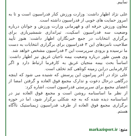
نماییم.
علی نژاد اظهار داشت: وزارت ورزش کنار فدراسیون است و تا به
امروز حمایت های خوبی از فدراسیون داشته است.
معاون ورزش حرفه ای و قهرمانی وزارت ورزش و جوانان درباره
وضعیت سه فدراسیون اسکیت، تیراندازی شمشیربازی برای
برگزاری انتخابات در جمع خبرنگاران اظهار داشت: هنوز تأیید
صلاحیت نامزدهای این ۳ فدراسیون برای برگزاری انتخابات به دست
ما نرسیده و بزودی سرپرست این ۳ فدراسیون مشخص خواهد شد.
وی همین طور درباره وضعیت بیمه ناجیان غریق نیز اظهار داشت:
اساساً بحث بیمه منجیان غریق به کارفرما ارتباط دارد و اگر
کارفرمایی دراین زمینه کوتاهی کند تخلف است.
علی نژاد در آخر پیرامون این پرسش که شنیده می شود که اینچه
درگاهی درحال دعوت و تدارک مجمع فوق العاده و گرفتن امضا از
اعضای مجمع برای سرپرستی فدراسیون است، اشاره کرد:
از نظر ما اساسنامه روشن است و مجمع فوق العاده نیز در
اساسنامه دیده شده که به چه شکلی برگزار شود، اما در حوزه
برگزاری مجمع فوق العاده از طرف فدراسیون ژیمناستیک ناآگاه
هستم.
منبع:
markazisport.ir