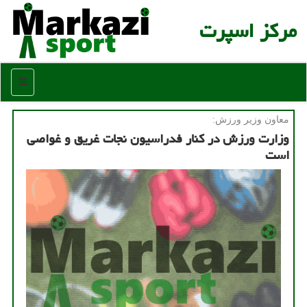
مركز اسپرت
منو
معاون وزیر ورزش:
وزارت ورزش در كنار فدراسیون نجات غریق و غواصی
است