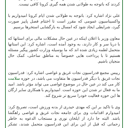
کردند که باتوجه به طولانی شدن همه گیری کرونا کافی نیست.
علی نژاد اشاره کرد: باتوجه به طولانی شدن ایام کرونا امیدواریم با
واکسیناسیون عمومی که مقرر است تا اختتام فصل پاییز صورت
گیرد، شرایطی ایجاد شود که امسال به بازگشایی استخرها برسیم.
معاون وزیر با اعلان اینکه در عین حال مشکلات مالی برای استانها که
با دریا سر و کار دارند، به وجود آمده است، اشاره کرد: این استانها
متحمل لطمه زیادی شده اند که ما بوسیله وزارت کشور پیگیر مسئله
هستیم تا با پرداخت هایی خصوصاً به مناطق ساحلی، کمک حال
منجیان باشیم.
رییس مجمع فدراسیون نجات غریق و غواصی اشاره کرد: فدراسیون
نجات غریق با دیگر فدراسیون ها متفاوت می باشد، در حوزه
سلامت
کار می کند در عین حال در موضوع غواصی می تواند مؤثر باشد. امید
ما به فعال تر شدن این حوزه است. امیدواریم با همکاری سایر ارگان
ها این حوزه فعالیت خودرا سریع تر شروع کند.
وی با تاکید بر این که مهدی حیدری از بدنه ورزش است، تصریح کرد:
امیدوارم اقدامات وی برای جامعه نجات غریق و غواصی راهگشا
باشد. البته جا دارد از ایلخان نوری و مستجاب الدعوه به خاطر
زحماتی که قبل از این برای این فدراسیون متحمل شدند، تشکر