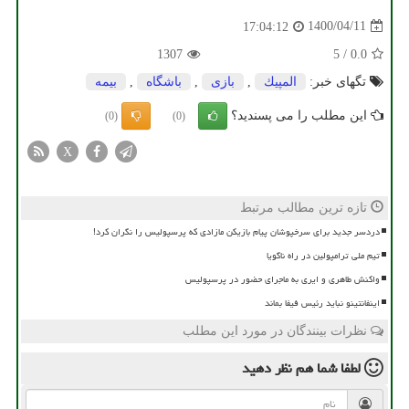
1400/04/11
17:04:12
1307
5
/
0.0
تگهای خبر:
المپیك
,
بازی
,
باشگاه
,
بیمه
این مطلب را می پسندید؟
(0)
(0)
X
تازه ترین مطالب مرتبط
دردسر جدید برای سرخپوشان پیام بازیکن مازادی که پرسپولیس را نگران کرد!
تیم ملی ترامپولین در راه ناگویا
واکنش طاهری و ایری به ماجرای حضور در پرسپولیس
اینفانتینو نباید رئیس فیفا بماند
نظرات بینندگان در مورد این مطلب
لطفا شما هم
نظر دهید