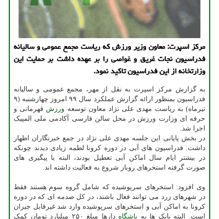
مرکز اسپرت: معاون وزیر ورزش که ریاست مجمع عمومی و سالیانه
فدراسیون نجات غریق و غواصی را بر عهده داشت بر حمایت این
وزارتخانه از این فدراسیون تاکید نمود.
به گزارش مرکز اسپرت به نقل از مهر، مجمع عمومی و سالیانه
فدراسیون بمنظور ارائه گزارش عملکرد سال ۹۹ امروز چهارشنبه (۹
تیرماه) به ریاست مهدی علی نژاد معاون توسعه
ورزش
قهرمانی و
حرفه ای وزارت ورزش در محل سالن فارسی آکادمی ملی المپیک
اجرا شد.
در بخش پایانی این جلسه مهدی علی نژاد در جمع خبرنگاران اظهار
داشت: فدراسیون های آبی در دوره کرونا لطمه زیادی دیدند چونکه
در بیشتر ایام سال اماکن آبی تعطیل بودند، البته با پیگیری های
صورت گرفته استخرهای روباز شروع به فعالیت داشته اند.
وی افزود: استخرهای سرپوشیده که شامل گروه سوم هستند فقط
در شهرهای زرد می توانند فعال باشند، در کل صدمه ای که در دوره
کرونا به اماکن آبی و استخرهای سرپوشیده وارد شد غیرقابل جبران
است. البته بانک ها به
باشگاه
دارها مبلغ ۲۵۰ میلیارد تومان کمک