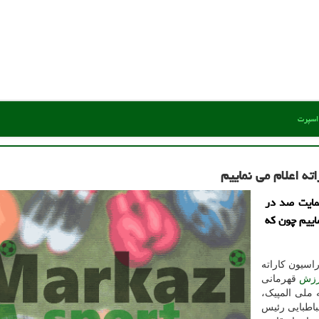
 اسپرت
ته اعلام می نماییم
مایت صد در
اییم چون که
اسیون کاراته
زش
قهرمانی
ملی المپیک،
اطبایی رئیس