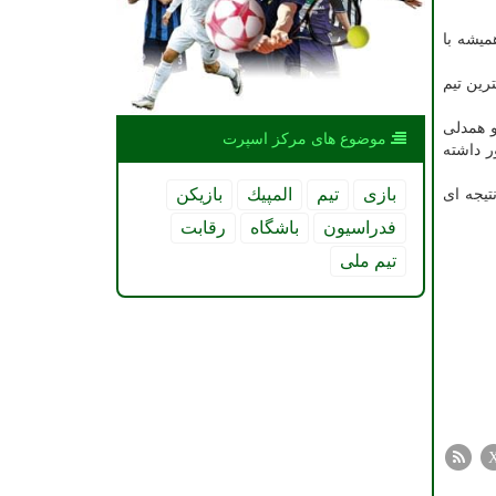
میشه با
رین تیم
و همدلی
موضوع های مركز اسپرت
ر داشته
بازی
تیم
المپیك
بازیكن
تیجه ای
فدراسیون
باشگاه
رقابت
تیم ملی