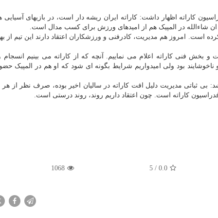
ون کاراته اظهار داشت: کاراته ایران ریشه دار است، در بازیهای آسیایی ه
ان شاءالله در المپیک هم از امیدهای ورزش برای کسب مدال است.
ه است. امروز هم مدیریت، کادرفنی و ورزشکاران اعتقاد دارند این تیم از بهت
 بخش فنی کاراته اعلام می نماییم. آنچه که از کاراته می بینیم انسجام 
 ناخوشایند بود ولی امیدواریم شرایط بگونه ای شود که او هم در المپیک حضو
بی ثباتی مدیریت دلیل افت کاراته در سالیان اخیر بوده، صرف نظر از هر ن
فدراسیون کاراته است. چون اعتقاد داریم روند، روند درستی است.
1068
5
/
0.0
X