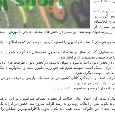
ن استاد قاسم
 در آن شرکت
ای سال ۹۹ فدراسیون پخش گردید. در
یح فعالیتهای
ه شیوع کرونا بسیاری از
 از زیرساختهای تهیه شده توانستیم در بخش های مختلف همچون
آموزش
، استع
 و بدهی های گذشته فدراسیون را تسویه کردیم. خوشحالیم که به اطلاع خانواده
به سالهای گذشته فعال تر شده اند و تمامی تصمیماتی که گرفته شده در کم
خرد جمعی تصمیمات لازم اتخاذ شد.
 در بخش بانوان اشاره نمود و عنوان داشت: در بخش بانوان ظرفیت های بالای
برای المپیک است. سهمیه سوم هم حق رزیتا علیپور است و امیدواریم با پیگ
گرفته است و نمایندگان کاتای کشورمان در مسابقات پاریس پیشرفت خویش 
در سنوات آینده خواهیم بود.
زانه دار عرضه و به تصویب اعضا رسید.
هار داشت: گزارشهای مالی حکایت از نظم و انضباط فدراسیون در این عرصه
 باید بگویم پس از انقلاب روند رو به رشد کاراته شروع شد. حضور در کاراته 
اعضای این خانواده است. همه باید یکدل شویم تا کاراته بهترین عملکرد را د