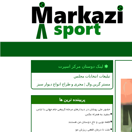
لینک دوستان مركز اسپرت
تبلیغات انتخابات مجلس
مستر گرین وال | مجری و طراح انواع دیوار سبز
پربیننده ترین ها
حضور ملی پوشان در دیدارهای مرحله گروهی جام جهانی با لباس
سفید به همراه عکس
قلعه نویی و تاج دوستان من هستند
علت تا درمان قطعی ریزش مو