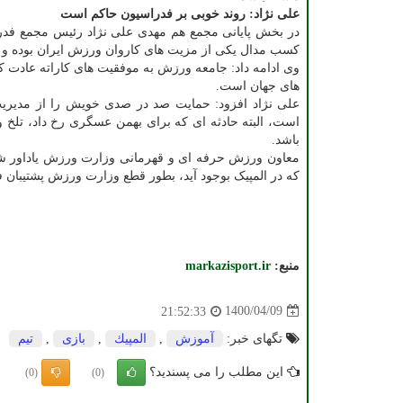
علی نژاد: روند خوبی بر فدراسیون حاکم است
در بخش پایانی مجمع هم مهدی علی نژاد رئیس مجمع فدراسی
کسب مدال یکی از مزیت های کاروان ورزش ایران بوده و 
وی ادامه داد: جامعه ورزش به موفقیت های کاراته عادت کرد
های جهان است.
علی نژاد افزود: حمایت صد در صدی خویش را از مدیریت و
است، البته حادثه ای که برای بهمن عسگری رخ داد، تلخ و
باشد.
معاون ورزش حرفه ای و قهرمانی وزارت ورزش یاداور شد: 
که در المپیک بوجود آید، بطور قطع وزارت ورزش پشتیبان 
منبع:
markazisport.ir
1400/04/09
21:52:33
تگهای خبر:
آموزش
,
المپیك
,
بازی
,
تیم
این مطلب را می پسندید؟
(0)
(0)