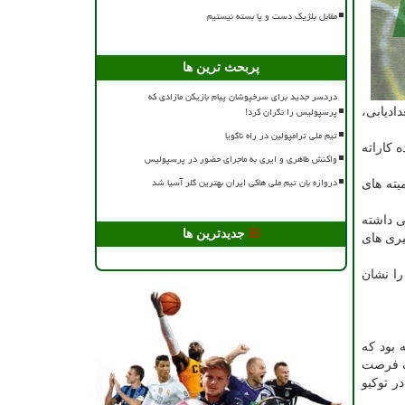
مقابل بلژیک دست و پا بسته نیستیم
پربحث ترین ها
دردسر جدید برای سرخپوشان پیام بازیکن مازادی که
پرسپولیس را نگران کرد!
دادیابی،
تیم ملی ترامپولین در راه ناگویا
 کاراته
واکنش طاهری و ایری به ماجرای حضور در پرسپولیس
دروازه بان تیم ملی هاکی ایران بهترین گلر آسیا شد
یته های
ی داشته
جدیدترین ها
یری های
را نشان
 بود که
یک فرصت
ر توکیو