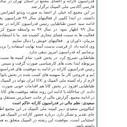
فدراسیون کاراته و اعضای مجمع در استان تهران در سال
فارسی آکادمی ملی المپیک برگزار شد.
در این مجمع که خیلی از اعضا به صورت ویدئو کنفرانس
داشتند، در ابتدا کلیپی از فعالیته
ادامه سید حسن طباطبایی رئیس فدراسیون کاراته در تشر
سال ۹۹ اظهار نمود: در سال ۹۹ به واسط
فعالیت ها به سمت فضای مجازی کشیده شد. ما با استفاده
مربیان، داوران و... فعالیتهای خویش را دنبال نماییم.
وی ادامه داد: از فرصت بدست آمده نهایت استفاده را بردیم
برسانیم که فدراسیون امروز بدهی ندارد.
طباطبایی تصریح کرد: در بخش فنی، تمام کمیته ها نسبت 
مربوطه ابتدا بحث های کارشناسی صورت گرفت و سپس با 
رئیس فدراسیون کاراته در ادامه به موفقیت های فدراسیون
ایم و خروجی کار ما سهمیه های کسب شده در بخش بانوان 
لازم از راه کمیته ملی المپیک و IOC ایران بتواند در المپیک صاحب سهمیه دیگری شود.
طباطبایی افزود: در بخش کاتا هم اقدامات خوبی صورت 
دادند. ان شاءالله با ادامه این روند شاهد موفقیت های کاتا 
در ادامه مجمع، گزارش مالی از جانب حسابرس مستقل و خ
سعیدی: نظم مالی در فدراسیون کاراته حاکم است
کیکاووس سعیدی دبیر کمیته ملی المپیک در این مجمع اظ
جای تقدیر و تشکر دارد. درباره حضور کاراته در المپیک هم
استثنایی است، موفقیت این رشته در المپیک متعلق به همه 
داشته باشد.