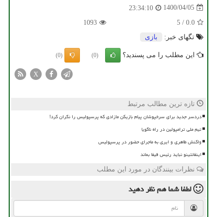
1400/04/05
23:34:10
1093
5
/
0.0
تگهای خبر:
بازی
این مطلب را می پسندید؟
(0)
(0)
X
تازه ترین مطالب مرتبط
دردسر جدید برای سرخپوشان پیام بازیکن مازادی که پرسپولیس را نگران کرد!
تیم ملی ترامپولین در راه ناگویا
واکنش طاهری و ایری به ماجرای حضور در پرسپولیس
اینفانتینو نباید رئیس فیفا بماند
نظرات بینندگان در مورد این مطلب
لطفا شما هم
نظر دهید