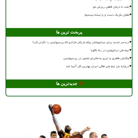
علت تا درمان قطعی ریزش مو
مقابل بلژیک دست و پا بسته نیستیم
پربحث ترین ها
دردسر جدید برای سرخپوشان پیام بازیکن مازادی که پرسپولیس را نگران کرد!
تیم ملی ترامپولین در راه ناگویا
واکنش طاهری و ایری به ماجرای حضور در پرسپولیس
دروازه بان تیم ملی هاکی ایران بهترین گلر آسیا شد
جدیدترین ها