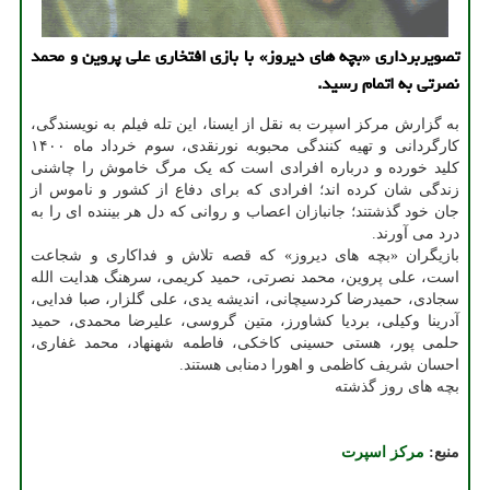
تصویربرداری «بچه های دیروز» با بازی افتخاری علی پروین و محمد
نصرتی به اتمام رسید.
به گزارش مرکز اسپرت به نقل از ایسنا، این تله فیلم به نویسندگی،
کارگردانی و تهیه کنندگی محبوبه نورنقدی، سوم خرداد ماه ۱۴۰۰
کلید خورده و درباره افرادی است که یک مرگ خاموش را چاشنی
زندگی شان کرده اند؛ افرادی که برای دفاع از کشور و ناموس از
جان خود گذشتند؛ جانبازان اعصاب و روانی که دل هر بیننده ای را به
درد می آورند.
بازیگران «بچه های دیروز» که قصه تلاش و فداکاری و شجاعت
است، علی پروین، محمد نصرتی، حمید کریمی، سرهنگ هدایت الله
سجادی، حمیدرضا کردسیچانی، اندیشه یدی، علی گلزار، صبا فدایی،
آدرینا وکیلی، بردیا کشاورز، متین گروسی، علیرضا محمدی، حمید
حلمی پور، هستی حسینی کاخکی، فاطمه شهنهاد، محمد غفاری،
احسان شریف کاظمی و اهورا دمنابی هستند.
بچه های روز گذشته
منبع:
مركز اسپرت