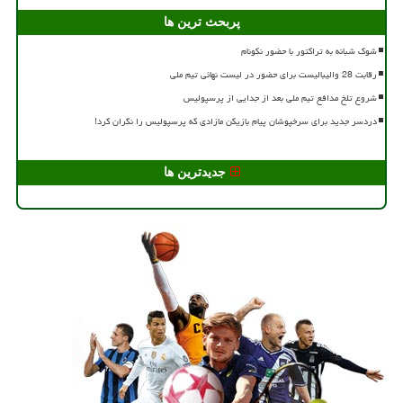
پربحث ترین ها
شوک شبانه به تراکتور با حضور نکونام
رقابت 28 والیبالیست برای حضور در لیست نهائی تیم ملی
شروع تلخ مدافع تیم ملی بعد از جدایی از پرسپولیس
دردسر جدید برای سرخپوشان پیام بازیکن مازادی که پرسپولیس را نگران کرد!
جدیدترین ها