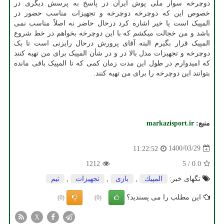
دوچرخه سوار ملی پوش ایران در پاسخ به پرسش دیگری در
خصوص این که دوچرخه دوچرخه و تجهیزات مناسب حضور در
المپیک است یا خیر اشاره کرد درحال حاضر نه اصلاً مناسب نمی
باشد و من خجالت میکشم که با این دوچرخه بخواهم در خط شروع
المپیک قرار بگیرم البته آقای پرورش درحال رایزنی است تا یک
دوچرخه و تجهیزات مدل بالا در و در شأن المپیک برای من تهیه کنند
که امیدوارم در طول این مدت زمان کمی که تا المپیک باقی مانده
بتوانند این دوچرخه را برای من تهیه کنند.
منبع:
markazisport.ir
1400/03/29
11:22:52
1212
5
/
0.0
تگهای خبر:
المپیك
,
بازی
,
تجهیزات
,
تیم
این مطلب را می پسندید؟
(0)
(0)
X