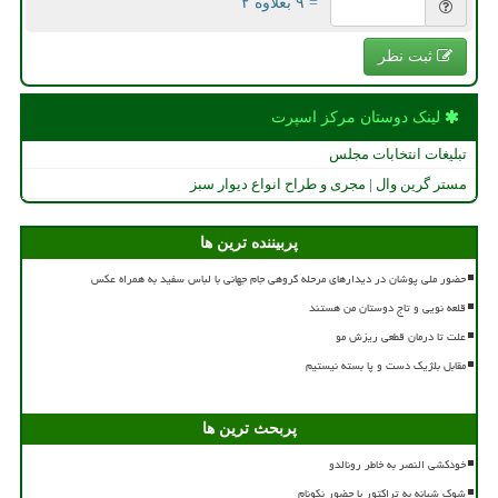
= ۹ بعلاوه ۲
ثبت نظر
لینک دوستان مركز اسپرت
تبلیغات انتخابات مجلس
مستر گرین وال | مجری و طراح انواع دیوار سبز
پربیننده ترین ها
حضور ملی پوشان در دیدارهای مرحله گروهی جام جهانی با لباس سفید به همراه عکس
قلعه نویی و تاج دوستان من هستند
علت تا درمان قطعی ریزش مو
مقابل بلژیک دست و پا بسته نیستیم
پربحث ترین ها
خودکشی النصر به خاطر رونالدو
شوک شبانه به تراکتور با حضور نکونام