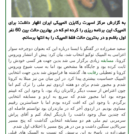
به گزارش مرکز اسپرت رکابزن المپیکی ایران اظهار داشت: برای
المپیک این برنامه ریزی را کرده ام که در بهترین حالت بین 60 نفر
اول باشم و در بدترین حالت فقط المپیک را به انتها برسانم.
سعید صفرزاده در گفتگو با ایسنا درباره این که بعنوان دوچرخه سوار
اعزامی به المپیک توکیو انتخاب شد، بیان کرد: پیش از انتشار ویروس
کرونا،
مسابقه
زیادی برگزار می شد بدین جهت هر کسی خودش را
ثابت کرده بود و جایگاه ها مشخص بود اما به سبب شیوع ویروس
کرونا و تعطیلی
رقابت
ها، گذشته ها فراموش شد بدین جهت انتخابی
المپیک حساسیت بیشتری پیدا کرد. در این میان من نیز مبتلا به کرونا
شدم و مجبور شدم برای دو هفته اردوی تیم ملی را ترک کنم اما
چون اعتراض از سمت دیگر رکابزنان زیاد بود، با وجود این که غیبتم
موجه بود اما مجبور شدم که سریع به اردو و مسابقه انتخابی
برگردم. با وجود این که افت کرده بودم اما با حساسترین رقیبم
مساوی بودیم. در اردوی آخر که در مازندران بود توانستم فاصله ای
که چندین سال وجود داشت را باردیگر ایجاد کنم و آقای پراش
سرمربی تیم ملی هم دو مسابقه انتخابی گذاشت که پنج مسیر
سربالایی سنگین داشت و من در هر پنج مسیر با اختلاف اول شدم.
صفرزاده در پاسخ به این پرسش که نسبت به المپیک های قبلی