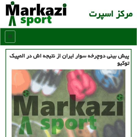
مركز اسپرت
منو
پیش بینی دوچرخه سوار ایران از نتیجه اش در المپیك
توكیو