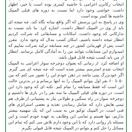
انتخاب رکابزن اعزامی با حاشیه کمتری بوده است یا خیر، اظهار
داشت: حواشی وجود دارد اما نسبت به دوره های قبلی المپیک
حاشیه ها کمتر بوده است.
وی در پاسخ به این پرسش که اگر واقع بینانه نگاه کند، چه نتیجه ای
باید از وی در المپیک انتظار داشت، اشاره کرد: ما باید نسبت به
تدارکاتی که وجود داشت، امکانات و مسابقاتی که شرکت کردیم
انتظار نتیجه داشته باشیم، امکان کسب مدال که وجود ندارد. مقرر
است پس از قهرمانی کشور در چند مسابقه ترکیه شرکت نماییم که
امیدوارم این مسابقات بتوانند من را به آمادگی کامل برسانند. انتظار
از من باید کسب نتیجه قابل قبول باشد.
او اضافه کرد: از زمانی که بعنوان دوچرخه سوار اعزامی به المپیک
انتخاب شدم استرسم بیشتر شده است که چه نتیجه ای می گیرم.
اگر خودبزرگ بینی نباشد در ذهن خودم این را تصور می کنم که بین
۵۰ تا ۶۰ نفر اول بتوانم المپیک را به انتها برسانم و در بدترین حالت
این است که فقط مسابقه را تمام کنم. نکته ای که وجود دارد این
است، در دوره های قبلی المپیک ما سه نفر را در بازی ها داشتیم و
دوچرخه سوار در راه سنگین و طولانی نیاز به پشتیبانی از طرف هم
تیمی هایش دارد که شامل رساندن تغذیه و بعضی استراتژی های
فنی است. در المپیک توکیو من به سبب این که یک سهمیه بیشتر
نداریم، تنها هستم و تمامی این وظایف به عهده خودم است و این
مسئله بار روانی دارد که با این وجود دارم تلاش می کنم که تمام این
مسائل را حل کنم و بتوانم در المپیک نتیجه قابل قبولی بگیرم.