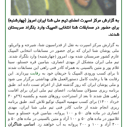
به گزارش مرکز اسپرت اعضای تیم ملی شنا ایران امروز (چهارشنبه)
برای حضور در مسابقات شنا انتخابی المپیک وارد بلگراد صربستان
شدند.
به گزارش مرکز اسپرت به نقل از فدراسیون شنا، شیرجه و واترپلو،
ملی پوشان شنا ایران که برای حضور در مسابقات انتخابی المپیک
عازم کشور صربستان شده بود، امروز (چهارشنبه) وارد بلگراد شدند.
تیم ملی ایران متشکل از مهدی انصاری، بنیامین قره حسنلو، سینا
غلام پور و متین بالسینی به همراه کادر فنی راهی این مسابقات شدند
تا برای کسب ورودی المپیک با حریفان خود به
رقابت
بپردازند. این
رقابت ها با رعایت کامل دستورالعمل های بهداشتی برگزار می شود
و ملی پوشان ایران که روز گذشته قبل از اعزام تست داده اند. طبق
برنامه ریزی مسؤلان مسابقات، اعضای تیم ملی ایران برای اقامت
راهی هتل شدند تا بعد از استراحت روزهای شنبه و یکشنبه (۲۹و ۳۰
خرداد ۱۴۰۰) برای کسب سهمیه المپیک توکیو تلاش کنند. طبق برنامه
ریزی انجام شده از جانب کادر فنی تیم ملی شنا ایران، مهدی
انصاری در ماده های ۵۰ و ۱۰۰ پروانه، بنیامین قره حسنلو و سینا
غلامپور در ماده های ۵۰ و ۱۰۰ آزاد و متین بالسینی در ماده های ۵۰ و
۴۰۰ آزاد و ۱۰۰ و ۲۰۰ پروانه به آب خواهند زد.
اسامی شناگران