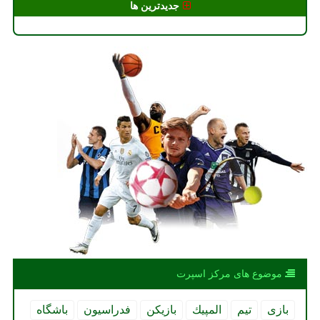
جدیدترین ها
موضوع های مركز اسپرت
بازی
تیم
المپیك
بازیكن
فدراسیون
باشگاه