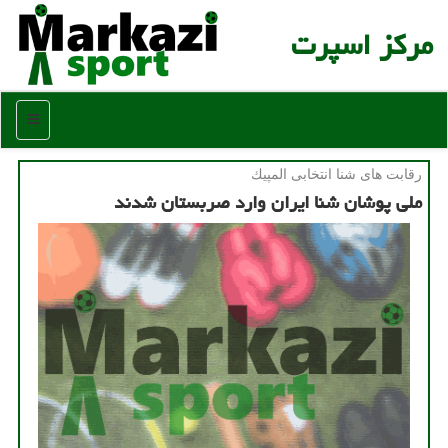
مركز اسپرت
منو
رقابت های شنا انتخابی المپیك
ملی پوشان شنا ایران وارد صربستان شدند