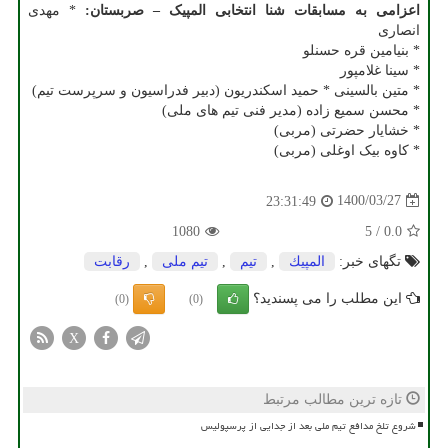
اعزامی به مسابقات شنا انتخابی المپیک – صربستان:
* مهدی
انصاری
* بنیامین قره حسنلو
* سینا غلامپور
* متین بالسینی * حمید اسکندریون (دبیر فدراسیون و سرپرست تیم)
* محسن سمیع زاده (مدیر فنی تیم های ملی)
* خشایار حضرتی (مربی)
* کاوه بیک اوغلی (مربی)
1400/03/27
23:31:49
1080
5
/
0.0
تگهای خبر:
المپیك
,
تیم
,
تیم ملی
,
رقابت
این مطلب را می پسندید؟
(0)
(0)
X
تازه ترین مطالب مرتبط
شروع تلخ مدافع تیم ملی بعد از جدایی از پرسپولیس