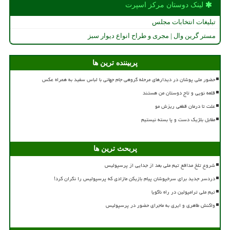
لینک دوستان مركز اسپرت
تبلیغات انتخابات مجلس
مستر گرین وال | مجری و طراح انواع دیوار سبز
پربیننده ترین ها
حضور ملی پوشان در دیدارهای مرحله گروهی جام جهانی با لباس سفید به همراه عکس
قلعه نویی و تاج دوستان من هستند
علت تا درمان قطعی ریزش مو
مقابل بلژیک دست و پا بسته نیستیم
پربحث ترین ها
شروع تلخ مدافع تیم ملی بعد از جدایی از پرسپولیس
دردسر جدید برای سرخپوشان پیام بازیکن مازادی که پرسپولیس را نگران کرد!
تیم ملی ترامپولین در راه ناگویا
واکنش طاهری و ایری به ماجرای حضور در پرسپولیس