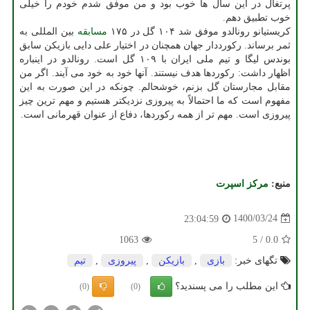
پرتغال در این سال ها خوب بود و من موفق شدم خودم را خیلی
خوب تطبیق دهم.
کریستیانو رونالدو موفق شد ۱۰۴ گل در ۱۷۵
مسابقه
بین المللی به
ثمر برساند. رکورددار جهان همچنان در اختیار علی دایی بازیکن سابق
بوندس لیگا و تیم ملی ایران با ۱۰۹ گل است. رونالدو در اینباره
اظهار داشت: رکوردها هدف نیستند. آنها خود به خود می آیند. اگر من
مقابل مجارستان گل بزنم، خوشحالم. چونکه در این صورت به این
مفهوم است که ما احتمالاً به پیروزی نزدیکتر هستیم و مهم ترین چیز
پیروزی است. مهم تر از همه رکوردها، دفاع از عنوان قهرمانی است.
منبع:
مركز اسپرت
1400/03/24
23:04:59
1063
5
/
0.0
تگهای خبر:
بازی
,
بازیكن
,
پیروزی
,
تیم
این مطلب را می پسندید؟
(0)
(0)