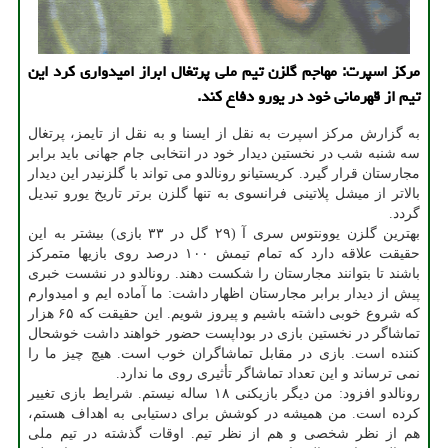
مرکز اسپرت: مهاجم گلزن تیم ملی پرتغال ابراز امیدواری کرد این
تیم از قهرمانی خود در یورو دفاع کند.
به گزارش مرکز اسپرت به نقل از ایسنا و به نقل از تایمز، پرتغال
سه شنبه شب در نخستین دیدار خود در انتخابی جام جهانی باید برابر
مجارستان قرار گیرد. کریستیانو رونالدو می تواند با گلزنیدر این دیدار
بالاتر از میشل پلاتینی فرانسوی به تنها گلزن برتر تاریخ یورو تبدیل
گردد.
بهترین گلزن یوونتوس سری آ (۲۹ گل در ۳۳ بازی) بیشتر به این
حقیقت علاقه دارد که تمام تیمش ۱۰۰ درصد روی بازیها متمرکز
باشند تا بتوانند مجارستان را شکست دهند. رونالدو در نشست خبری
پیش از دیدار برابر مجارستان اظهار داشت: ما آماده ایم و امیدوارم
که شروع خوبی داشته باشیم و پیروز شویم. این حقیقت که ۶۵ هزار
تماشاگر در نخستین بازی در بوداپست حضور خواهند داشت خوشحال
کننده است. بازی در مقابل تماشاگران خوب است. هیچ چیز ما را
نمی ترساند و این تعداد تماشاگر تأثیری روی ما ندارد.
رونالدو افزود: من دیگر بازیکنی ۱۸ ساله نیستم. شرایط بازی تغییر
کرده است. من همیشه در کوشش برای دستیابی به اهداف هستم،
هم از نظر شخصی و هم از نظر تیم. اوقات گذشته در تیم ملی