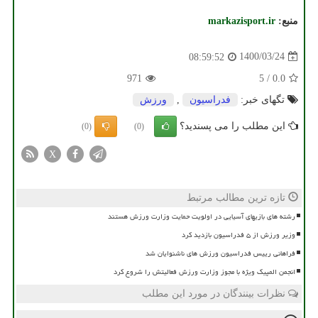
منبع:
markazisport.ir
1400/03/24
08:59:52
971
5
/
0.0
تگهای خبر:
فدراسیون
,
ورزش
این مطلب را می پسندید؟
(0)
(0)
X
تازه ترین مطالب مرتبط
رشته های بازیهای آسیایی در اولویت حمایت وزارت ورزش هستند
وزیر ورزش از ۵ فدراسیون بازدید کرد
فراهانی رییس فدراسیون ورزش های ناشنوایان شد
انجمن المپیک ویژه با مجوز وزارت ورزش فعالیتش را شروع کرد
نظرات بینندگان در مورد این مطلب