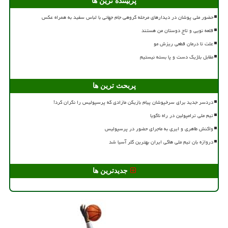
پربیننده ترین ها
حضور ملی پوشان در دیدارهای مرحله گروهی جام جهانی با لباس سفید به همراه عکس
قلعه نویی و تاج دوستان من هستند
علت تا درمان قطعی ریزش مو
مقابل بلژیک دست و پا بسته نیستیم
پربحث ترین ها
دردسر جدید برای سرخپوشان پیام بازیکن مازادی که پرسپولیس را نگران کرد!
تیم ملی ترامپولین در راه ناگویا
واکنش طاهری و ایری به ماجرای حضور در پرسپولیس
دروازه بان تیم ملی هاکی ایران بهترین گلر آسیا شد
جدیدترین ها