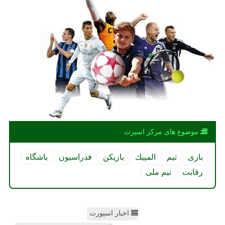
موضوع های مركز اسپرت
بازی
تیم
المپیك
بازیكن
فدراسیون
باشگاه
رقابت
تیم ملی
اخبار اسپورت