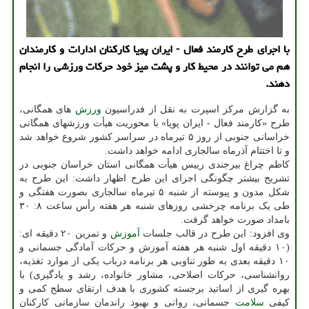
با اجرای طرح کارمند فعال - ایران پویا کارکنان ادارات و کارمندان
هم می توانند در محیط کار و پشت میز خود حرکات ورزشی را انجام
دهند.
به گزارش مرکز اسپرت به نقل از فدراسیون
ورزش
های همگانی،
طرح «کارمند فعال - ایران پویا» با محوریت هیأت ورزشهای همگانی
خراسانی جنوبی از روز ۵ تیرماه در سراسر کشور شروع خواهد شد
و تا اختتام آذرماه سالجاری ادامه خواهد داشت.
کاظم چراغ بیرجندی رییس هیأت همگانی استان خراسان جنوبی در
تشریح بیشتر چگونگی اجرای این طرح اظهار داشت: این طرح به
شکل مدون و پیوسته از شنبه ۵ تیرماه سالجاری بصورت هفتگی و
طی یک برنامه چرخشی روزهای شنبه هر هفته رأس ساعت ۸: ۳۰
بامداد صورت خواهد گرفت.
وی افزود: این طرح در قالب جلسات
آموزش
و تمرین ۲۰ دقیقه ای:
(۱۰ دقیقه اول شنبه هر هفته آموزش و حرکات آمادگی جسمانی و
۱۰ دقیقه بعدی به طور تناوبی هر برنامه درباب یکی از موارد تغذیه،
روانشناسی، حرکات اصلاحی، مشاور خانواده، رشد و یادگیری) با
بهره گیری از اساتید برجسته کشوری با هدف ارتقای سطح کمی و
کیفی
سلامت
جسمانی، روانی و بهبود راندمان سازمانی کارکنان