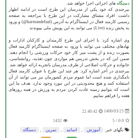
دستگاه
های اجرائی اجرا خواهد شد.
بیرجندی که خود یکی از مدرسان این طرح است در ادامه اظهار
داشت: افراد مشتاق مشارکت در این طرح با مراجعه به صفحه
رسمی کارمند فعال در اینستاگرام به آدرس (karmandefaal@) و ورود
به پخش زنده (Live) می توانند به این پویش ملی بپیوندند.
وی اشاره کرد: با اجرای این طرح کارمندان و کارکنان ادارات و
نهادهای مختلف می توانند با ورود به صفحه اینستاگرام کارمند فعال
بصورت زنده و از پشت میز کار خود حرکات ورزشی را انجام دهند.
ضمن این که در بخش تدریس هم مواردی چون تغذیه، روانشناسی،
خانواده و حرکات اصلاحی از طرف مدرسان باتجربه ارائه خواهد شد.
بیرجندی در آخر اشاره کرد: هر چند این طرح با عنوان کارمند فعال
نامگذاری شده است اما عموم مردم کشورمان نیز می توانند از آن
استفاده کنند و هیچ محدودیتی در این مورد وجود ندارد. هدف ما این
است که بتوانیم زمینه عادت کردن مردم به ورزش در همه روزهای
هفته را فراهم نماییم.
1400/03/23
22:40:42
1432
5
/
0.0
تگهای خبر:
آموزش
,
اساتید
,
تمرین
,
دستگاه