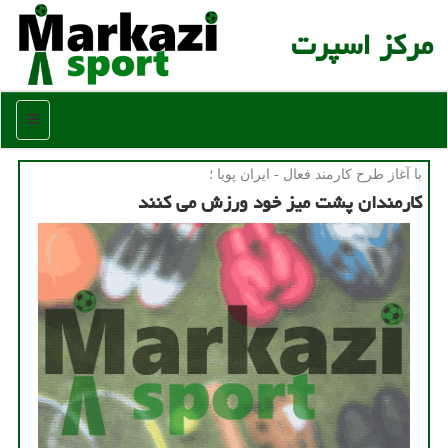
مركز اسپرت
منو
با آغاز طرح كارمند فعال - ایران پویا ؛
كارمندان پشت میز خود ورزش می كنند