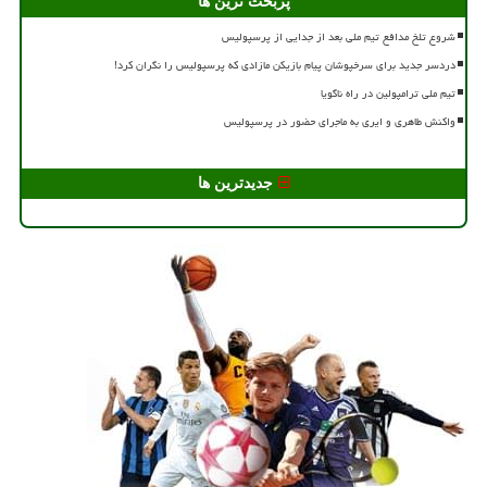
پربحث ترین ها
شروع تلخ مدافع تیم ملی بعد از جدایی از پرسپولیس
دردسر جدید برای سرخپوشان پیام بازیکن مازادی که پرسپولیس را نگران کرد!
تیم ملی ترامپولین در راه ناگویا
واکنش طاهری و ایری به ماجرای حضور در پرسپولیس
جدیدترین ها