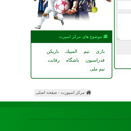
موضوع های مركز اسپرت
بازی
تیم
المپیك
بازیكن
فدراسیون
باشگاه
رقابت
تیم ملی
مرکز اسپورت - صفحه اصلی