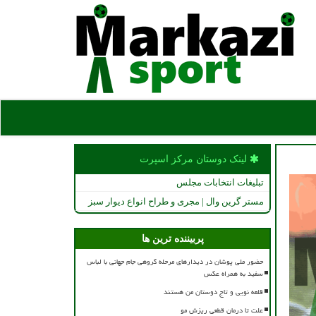
لینک دوستان مركز اسپرت
تبلیغات انتخابات مجلس
مستر گرین وال | مجری و طراح انواع دیوار سبز
پربیننده ترین ها
حضور ملی پوشان در دیدارهای مرحله گروهی جام جهانی با لباس
سفید به همراه عکس
قلعه نویی و تاج دوستان من هستند
علت تا درمان قطعی ریزش مو