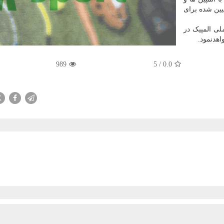
یین شده برای
ی المپیک در
اهدنمود.
989
5
/
0.0
X