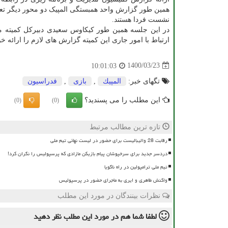
همین طور گزارش واحد همبستگی المپیک دو محور دیگر تع
نشست فردا هستند.
در این جلسه همین طور کیکاوس سعیدی دبیرکل کمیته مل
ارتباط با امور جاری این کمیته گزارش های لازم را ارائه خو
1400/03/23
10:01:03
تگهای خبر:
المپیك
,
بازی
,
فدراسیون
این مطلب را می پسندید؟
(0)
(0)
تازه ترین مطالب مرتبط
رقابت 28 والیبالیست برای حضور در لیست نهائی تیم ملی
دردسر جدید برای سرخپوشان پیام بازیکن مازادی که پرسپولیس را نگران کرد!
تیم ملی ترامپولین در راه ناگویا
واکنش طاهری و ایری به ماجرای حضور در پرسپولیس
نظرات بینندگان در مورد این مطلب
لطفا شما هم
در مورد این مطلب
نظر دهید