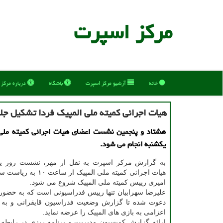
مركز اسپرت
خانه
آرشیو مركز اسپرت
باشگاه
درباره مركز
هیات اجرائی كمیته ملی المپیك فردا تشكیل ج
هشتاد و پنجمین نشست اعضای هیات اجرائی کمیته ملی 
یکشنبه انجام می شود.
به گزارش مرکز اسپرت به نقل از مهر، نشست روز ی
هیات اجرائی کمیته ملی المپیک ا
امیری رییس کمیته ملی المپیک شروع می شود.
علیرضا سهرابیان تنها رییس فدراسیونی است که به حضور
دعوت شده تا گزارش وضعیت فدراسیون قایقرانی و به وی
اعزامی به بازی های المپیک را عرضه نماید.
ارائه گزارش کمیسیون مدیریت و برنامه ریزی در رابطه با