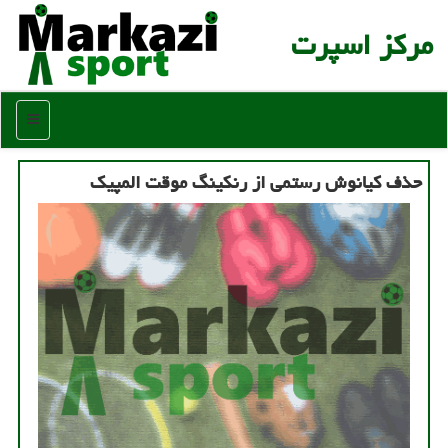
مركز اسپرت
منو
حذف كیانوش رستمی از رنكینگ موقت المپیك