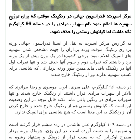
مرکز اسپرت: فدراسیون جهانی در رنکینگ موقتی که برای توزیع
سهمیه ها اعلام نمود نام سهراب مرادی را در دسته 96 کیلوگرم
نگه داشت اما کیانوش رستمی را حذف نمود.
به گزارش مرکز اسپرت به نقل از ایسنا فدراسیون جهانی وزنه
برداری رنکینگ موقت وزنه برداران را جهت مشخص شدن سهمیه
های المپیک اعلام نمود. برخی کشورها در یک وزن بیش از یک وزنه
بردار داشتند که نفرات دوم و سوم آنها حذف شد و تنها نفرات اول
آنها در رنکینگ باقی ماند همین طور وزنه بردارانی که شانسی برای
کسب سهمیه ندارند نیز از رنکینگ خارج شدند.
در دسته ۹۶ کیلوگرم، علی میری، ایوب موسوی و رضا بیرانوند که
بالاتر از سهراب مرادی قرار داشتند از رنگینک خارج شدند و تنها
سهراب مرادی در رنگین باقی ماند. نکته قابل توجه در این وضعیت
این است که کیانوش رستمی هم از رنکینگ خارج شده و خارج کردن
آن از رنکینگ به این معنا است که هیچ شانسی برای المپیک ندارد.
در دسته ۱۰۹ کیلوگرم علی هاشمی در رده ششم قرار گرفته است
و سهمیه را به دست آورده است. در این وزن، چوماک وزنه بردار
مطرح اوکراین که به سبب فرار از دوپینگ و پیشنهاد رشوه به