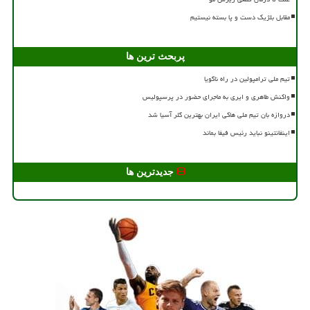
مقابل بلژیک دست و پا بسته نیستیم
پربحث ترین ها
تیم ملی ترامپولین در راه ناگویا
واکنش طاهری و ایری به ماجرای حضور در پرسپولیس
دروازه بان تیم ملی هاکی ایران بهترین گلر آسیا شد
اینفانتینو نباید رئیس فیفا بماند
جدیدترین ها